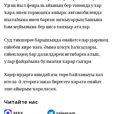
Уҙған йыл февраль айының бер төнөндә улар
ҡара эшен тормошҡа ашыра: автомобилендә
ихатаһына инеп барған эшҡыуарҙың башына
һәм муйынына бер нисә тапҡыр аталар.
Суд тикшереүе барышында енәйәтселәр үҙҙәренең
ғәйебен кире ҡаға. Әммә хоҡуҡ һаҡсылары,
ғәйепләүҙең бар дәлилдәрен иғтибарға алып,
улар файҙаһына булмаған ҡарар сығара.
Хәҙер ирҙәргә ниндәй яза төрө һайланыуы хәл
ителә. Ә үлтереүгә заказ биреүсегә ҡарата енәйәт
эше айырым ҡараласаҡ.
Читайте нас