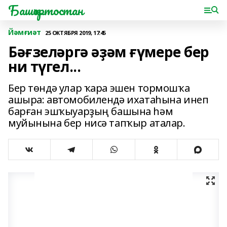
Башҡортостан
Йәмғиәт
25 ОКТЯБРЯ 2019, 17:45
Бәғзеләргә әҙәм ғүмере бер
ни түгел...
Бер төндә улар ҡара эшен тормошҡа
ашыра: автомобилендә ихатаһына инеп
барған эшҡыуарҙың башына һәм
муйынына бер нисә тапҡыр аталар.