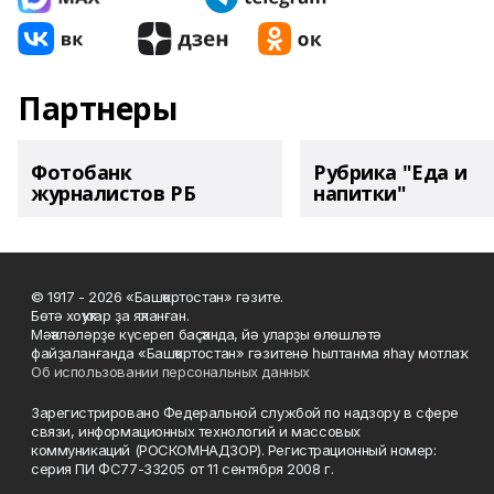
Партнеры
Фотобанк
Рубрика "Еда и
журналистов РБ
напитки"
© 1917 - 2026 «Башҡортостан» гәзите.
Бөтә хоҡуҡтар ҙа яҡланған.
Мәҡәләләрҙе күсереп баҫҡанда, йә уларҙы өлөшләтә
файҙаланғанда «Башҡортостан» гәзитенә һылтанма яһау мотлаҡ.
Об использовании персональных данных
Зарегистрировано Федеральной службой по надзору в сфере
связи, информационных технологий и массовых
коммуникаций (РОСКОМНАДЗОР). Регистрационный номер:
серия ПИ ФС77-33205 от 11 сентября 2008 г.