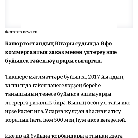
Фото: sm-news.ru
Башҡортостандың Юғары судында Өфө
коммерсантын заказ менән үлтереү эше
буйынса ғәйепләү ҡарары сығарған.
Тикшереү мәғлүмәттәре буйынса, 2017 йылдың
ҡышында ғәйепләнеүселәрҙең береһе
танышының үтенесе буйынса эшҡыуарҙы
үлтерергә ризалыҡ бирә. Бының өсөн ул тағы ике
ирҙе йәлеп итә. Уларға ҡулдан яһалған атыу
ҡоралын һата һәм 500 мең һум аҡса вәғәҙәләй.
Ике ир ай буйына ҡорбандары артынан күҙәтә.