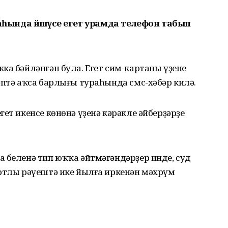
лаһында йәшәүсе егет урамда телефон табып
ка бәйләнгән була. Егет сим-картаны үҙенең
әптә аҡса барлығы тураһында смс-хәбәр килә.
ет икенсе көнөнә үҙенә кәрәкле әйберҙәрҙе
 беленә тип юҡҡа әйтмәгәндәрҙер инде, суд
артлы рәүештә ике йылға иркенән мәхрүм