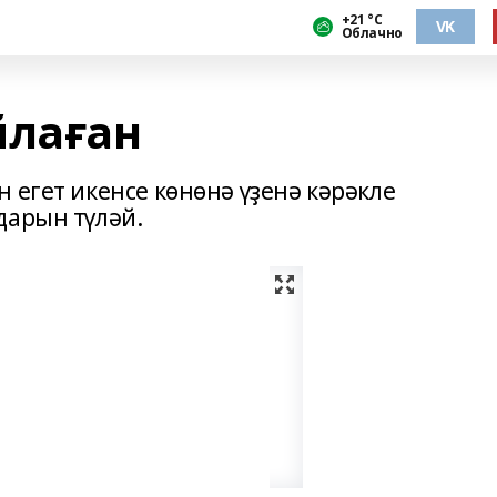
+21 °С
VK
Облачно
йлаған
 егет икенсе көнөнә үҙенә кәрәкле
дарын түләй.