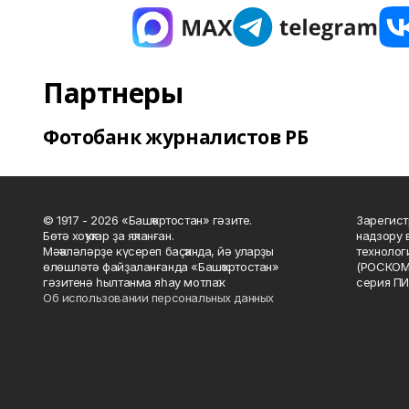
Партнеры
Фотобанк журналистов РБ
© 1917 - 2026 «Башҡортостан» гәзите.
Зарегист
Бөтә хоҡуҡтар ҙа яҡланған.
надзору 
Мәҡәләләрҙе күсереп баҫҡанда, йә уларҙы
технолог
өлөшләтә файҙаланғанда «Башҡортостан»
(РОСКОМ
гәзитенә һылтанма яһау мотлаҡ.
серия ПИ
Об использовании персональных данных