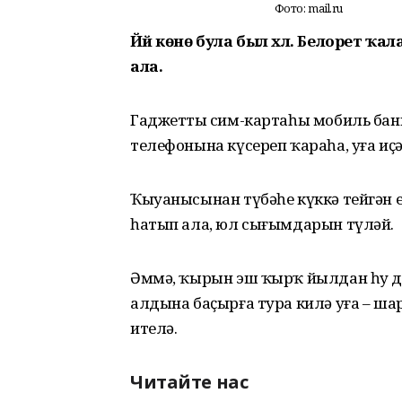
Фото: mail.ru
Йәй көнө була был хәл. Белорет ҡа
ала.
Гаджеттың сим-картаһы мобиль банк
телефонына күсереп ҡараһа, уға иҫ
Ҡыуанысынан түбәһе күккә тейгән ег
һатып ала, юл сығымдарын түләй.
Әммә, ҡырын эш ҡырҡ йылдан һуң да
алдына баҫырға тура килә уға – ш
ителә.
Читайте нас