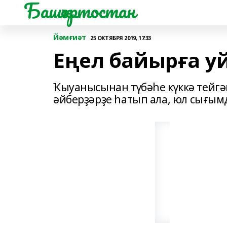
Башҡортостан
Йәмғиәт
25 ОКТЯБРЯ 2019, 17:33
Еңел байырға у
Ҡыуанысынан түбәһе күккә тейгән
әйберҙәрҙе һатып ала, юл сығым