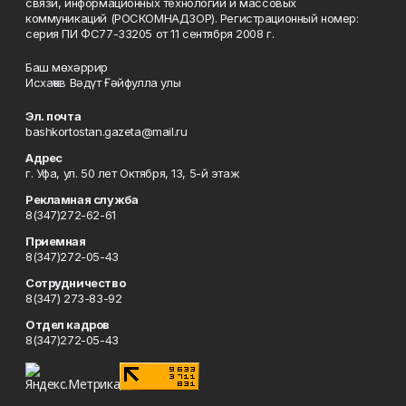
связи, информационных технологий и массовых
коммуникаций (РОСКОМНАДЗОР). Регистрационный номер:
серия ПИ ФС77-33205 от 11 сентября 2008 г.
Баш мөхәррир
Исхаҡов Вәдүт Ғәйфулла улы
Эл. почта
bashkortostan.gazeta@mail.ru
Адрес
г. Уфа, ул. 50 лет Октября, 13, 5-й этаж
Рекламная служба
8(347)272-62-61
Приемная
8(347)272-05-43
Сотрудничество
8(347) 273-83-92
Отдел кадров
8(347)272-05-43