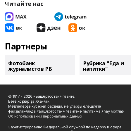
Читайте нас
Партнеры
Фотобанк
Рубрика "Еда и
журналистов РБ
напитки"
© 1917 - 2026 «Башҡортостан» гәзите.
Бөтә хоҡуҡтар ҙа яҡланған.
Мәҡәләләрҙе күсереп баҫҡанда, йә уларҙы өлөшләтә
файҙаланғанда «Башҡортостан» гәзитенә һылтанма яһау мотлаҡ.
Об использовании персональных данных
Зарегистрировано Федеральной службой по надзору в сфере