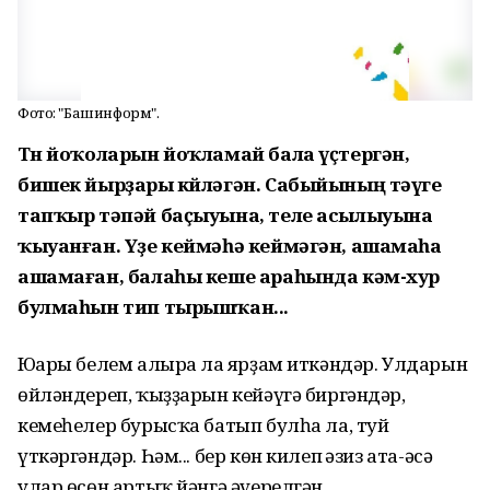
Фото: "Башинформ".
Төн йоҡоларын йоҡламай бала үҫтергән,
бишек йырҙары көйләгән. Сабыйының тәүге
тапҡыр тәпәй баҫыуына, теле асылыуына
ҡыуанған. Үҙе кеймәһә кеймәгән, ашамаһа
ашамаған, балаһы кеше араһында кәм-хур
булмаһын тип тырышҡан...
Юғары белем алырға ла ярҙам иткәндәр. Улдарын
өйләндереп, ҡыҙҙарын кейәүгә биргәндәр,
кемеһелер бурысҡа батып булһа ла, туй
үткәргәндәр. Һәм... бер көн килеп ғәзиз ата-әсә
улар өсөн артыҡ йәнгә әүерелгән.