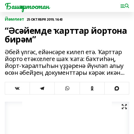
Башҡортостан
Йәмғиәт
25 ОКТЯБРЯ 2019, 16:43
“Әсәйемде ҡарттар йортона
бирәм”
Әбей үлгәс, ейәнсәре килеп етә. Ҡарттар
йорто етәкселеге шаҡ ҡата: баҡтиһәң,
йорт-ҡаралтыһын үҙҙәренә йүнләп алыу
өсөн әбейҙең документтары кәрәк икән...