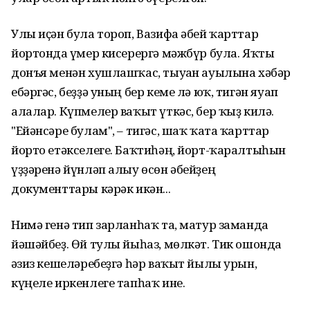
Улы иҫән була тороп, Вазифа әбей ҡарттар
йортонда ғүмер кисерергә мәжбүр була. Яҡты
донъя менән хушлашҡас, тыуған ауылына хәбәр
ебәргәс, беҙҙә уның бер кеме лә юҡ, тигән яуап
алалар. Күпмелер ваҡыт үткәс, бер ҡыҙ килә.
"Ейәнсәре булам", – тигәс, шаҡ ҡата ҡарттар
йорто етәкселеге. Баҡтиһәң, йорт-ҡаралтыһын
үҙҙәренә йүнләп алыу өсөн әбейҙең
документтары кәрәк икән...
Нимә генә тип зарланһаҡ та, матур заманда
йәшәйбеҙ. Өй тулы йыһаз, мөлкәт. Тик ошонда
ғәзиз кешеләребеҙгә һәр ваҡыт йылы урын,
күңеле иркенлеге тапһаҡ ине.