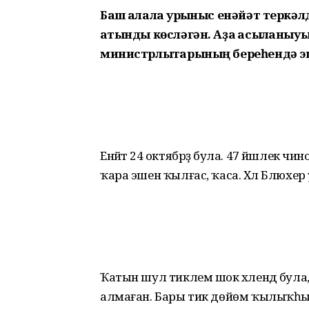
Баш ҡалала ҡурҡыныс енәйәт теркә
ҡатынды көсләгән. Аҙаҡ асыҡланыуы
министрлыҡтарының береһендә эш
Енәйәт 24 октябрҙә була. 47 йәшлек чи
ҡара эшен ҡылғас, ҡаса. Хәл Блюхе
Ҡатын шул тиклем шок хәлендә була, х
алмаған. Бары тик дөйөм ҡылыҡһырл