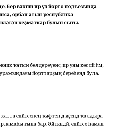
лде. Бер вәхши ир үҙ йорто подъезында
нса, ҡорбан ҡатын республика
ләгән хеҙмәткәр булып сыҡты.
новник ҡатын белдереүенсә, ир уны көсләй һәм,
р урамындағы йорттарҙың береһендә була.
атта енәйәтсенең ҡиәфәтен дә иҫендә ҡалдыра
амаһы ғына бар. Әйткәндәй, енәйәтсе һаман