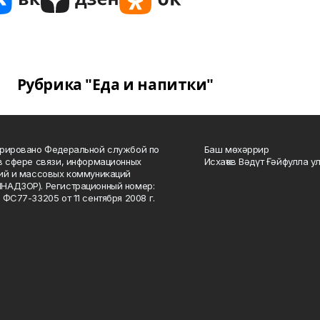
Рубрика "Еда и напитки"
рировано Федеральной службой по
Баш мөхәррир
в сфере связи, информационных
Исхаҡов Вәдүт Ғәйфулла у
ий и массовых коммуникаций
НАДЗОР). Регистрационный номер:
 ФС77-33205 от 11 сентября 2008 г.