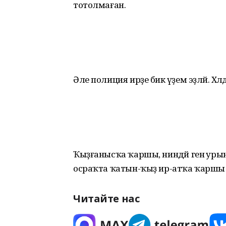
тотолмаған.
Әле полиция ирҙе бик әүҙем эҙләй. Х
Ҡыҙғанысҡа ҡаршы, ниндәй генә урында
осраҡта ҡатын-ҡыҙ ир-атҡа ҡаршы
Читайте нас