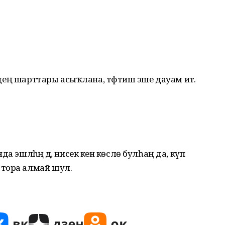
әлдең шарттары асыҡлана, тәфтиш эше дауам итә.
 эшләһәң дә, нисек кенә көслө булһаң да, күп
 тора алмай шул.