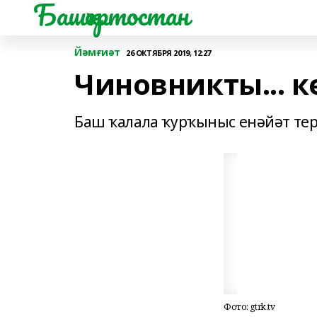
Башҡортостан
Йәмғиәт
26 ОКТЯБРЯ 2019, 12:27
Чиновникты... к
Баш ҡалала ҡурҡыныс енәйәт тер
Фото: gtrk.tv