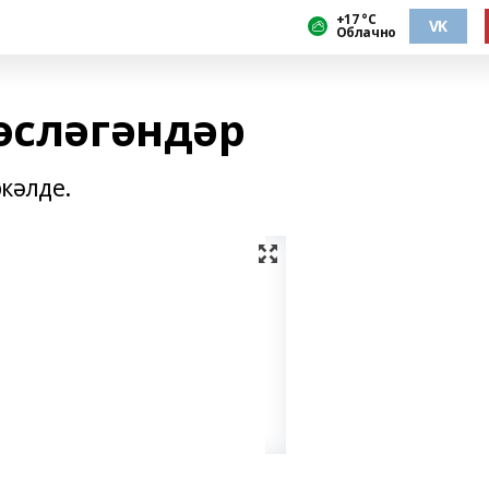
+17 °С
VK
Облачно
өсләгәндәр
кәлде.