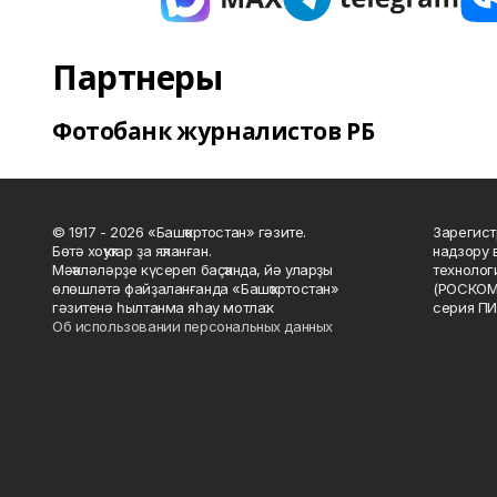
Партнеры
Фотобанк журналистов РБ
© 1917 - 2026 «Башҡортостан» гәзите.
Зарегист
Бөтә хоҡуҡтар ҙа яҡланған.
надзору 
Мәҡәләләрҙе күсереп баҫҡанда, йә уларҙы
технолог
өлөшләтә файҙаланғанда «Башҡортостан»
(РОСКОМ
гәзитенә һылтанма яһау мотлаҡ.
серия ПИ
Об использовании персональных данных