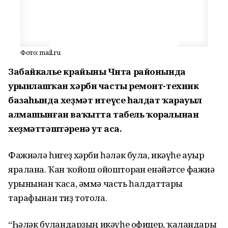
Фото: mail.ru
Забайкалье крайының Чита районында
урынлашҡан хәрби частың ремонт-техник
базаһында хеҙмәт итеүсе һалдат ҡарауыл
алмашынған ваҡытта табель ҡоралынан
хеҙмәттәштәренә ут аса.
Фажиғәлә һигеҙ хәрби һәләк була, икәүһе ауыр
яралана. Ҡан ҡойош ойошторған енәйәтсе фажиғә
урынынан ҡаса, әммә часть һалдаттары
тарафынан тиҙ тотола.
“Һәләк булғандарҙың икәүһе офицер, ҡалғандары