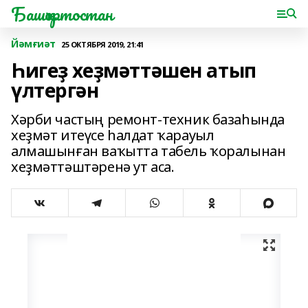
Башҡортостан
Йәмғиәт
25 ОКТЯБРЯ 2019, 21:41
Һигеҙ хеҙмәттәшен атып
үлтергән
Хәрби частың ремонт-техник базаһында
хеҙмәт итеүсе һалдат ҡарауыл
алмашынған ваҡытта табель ҡоралынан
хеҙмәттәштәренә ут аса.