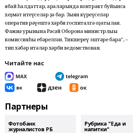
ябай һалдаттар, араларында контракт буйынса
хеҙмәт итеүселәр ҙә бар. Зыян күреүселәр
оператив рәүештә хәрби госпиталгә оҙатылған.
Фажиғә урынына Рәсәй Оборона министрлығы
комиссияһы ебәрелгән. Тикшереү эштәре бара”, –
тип хәбәр итәләр хәрби ведомствонан.
Читайте нас
Партнеры
Фотобанк
Рубрика "Еда и
журналистов РБ
напитки"