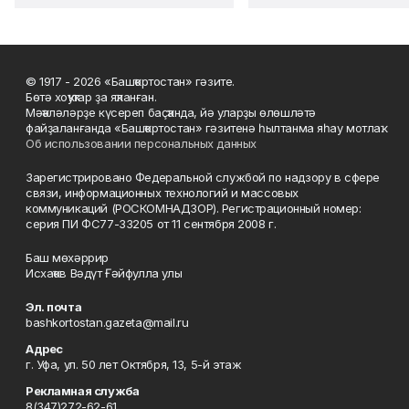
© 1917 - 2026 «Башҡортостан» гәзите.
Бөтә хоҡуҡтар ҙа яҡланған.
Мәҡәләләрҙе күсереп баҫҡанда, йә уларҙы өлөшләтә
файҙаланғанда «Башҡортостан» гәзитенә һылтанма яһау мотлаҡ.
Об использовании персональных данных
Зарегистрировано Федеральной службой по надзору в сфере
связи, информационных технологий и массовых
коммуникаций (РОСКОМНАДЗОР). Регистрационный номер:
серия ПИ ФС77-33205 от 11 сентября 2008 г.
Баш мөхәррир
Исхаҡов Вәдүт Ғәйфулла улы
Эл. почта
bashkortostan.gazeta@mail.ru
Адрес
г. Уфа, ул. 50 лет Октября, 13, 5-й этаж
Рекламная служба
8(347)272-62-61