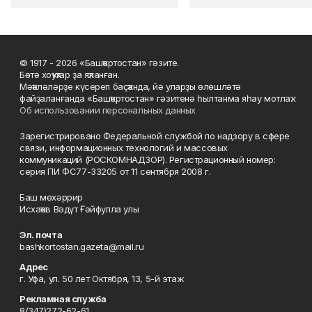
© 1917 - 2026 «Башҡортостан» гәзите.
Бөтә хоҡуҡтар ҙа яҡланған.
Мәҡәләләрҙе күсереп баҫҡанда, йә уларҙы өлөшләтә
файҙаланғанда «Башҡортостан» гәзитенә һылтанма яһау мотлаҡ.
Об использовании персональных данных
Зарегистрировано Федеральной службой по надзору в сфере
связи, информационных технологий и массовых
коммуникаций (РОСКОМНАДЗОР). Регистрационный номер:
серия ПИ ФС77-33205 от 11 сентября 2008 г.
Баш мөхәррир
Исхаҡов Вәдүт Ғәйфулла улы
Эл. почта
bashkortostan.gazeta@mail.ru
Адрес
г. Уфа, ул. 50 лет Октября, 13, 5-й этаж
Рекламная служба
8(347)272-62-61