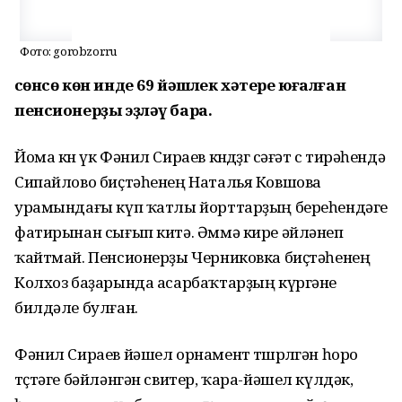
Фото: gorobzor.ru
Өсөнсө көн инде 69 йәшлек хәтере юғалған
пенсионерҙы эҙләү бара.
Йома көн үк Фәнил Сираев көндөҙгө сәғәт өс тирәһендә
Сипайлово биҫтәһенең Наталья Ковшова
урамындағы күп ҡатлы йорттарҙың береһендәге
фатирынан сығып китә. Әммә кире әйләнеп
ҡайтмай. Пенсионерҙы Черниковка биҫтәһенең
Колхоз баҙарында асарбаҡтарҙың күргәне
билдәле булған.
Фәнил Сираев йәшел орнамент төшөрөлгән һоро
төҫтәге бәйләнгән свитер, ҡара-йәшел күлдәк,