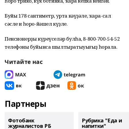
һоро трико, күк ботинка, ҡара кепка кейгән.
Буйы 178 сантиметр, урта кәүҙәле, ҡара-сал
сәсле и һоро-йәшел күҙле.
Пенсионерҙы күреүселәр булһа, 8-800-700-54-52
телефоны буйынса шылтыратыуығыҙ һорала.
Читайте нас
Партнеры
Фотобанк
Рубрика "Еда и
журналистов РБ
напитки"