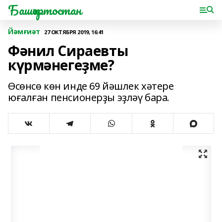
Башҡортостан
Йәмғиәт
27 ОКТЯБРЯ 2019, 16:41
Фәнил Сираевты
күрмәнегеҙме?
Өсөнсө көн инде 69 йәшлек хәтере
юғалған пенсионерҙы эҙләү бара.