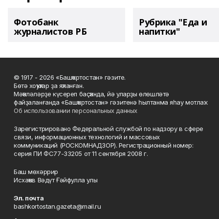
Фотобанк
Рубрика "Еда и
журналистов РБ
напитки"
© 1917 - 2026 «Башҡортостан» гәзите.
Бөтә хоҡуҡтар ҙа яҡланған.
Мәҡәләләрҙе күсереп баҫҡанда, йә уларҙы өлөшләтә
файҙаланғанда «Башҡортостан» гәзитенә һылтанма яһау мотлаҡ.
Об использовании персональных данных
Зарегистрировано Федеральной службой по надзору в сфере
связи, информационных технологий и массовых
коммуникаций (РОСКОМНАДЗОР). Регистрационный номер:
серия ПИ ФС77-33205 от 11 сентября 2008 г.
Баш мөхәррир
Исхаҡов Вәдүт Ғәйфулла улы
Эл. почта
bashkortostan.gazeta@mail.ru