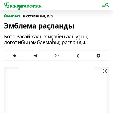
Башҡортостан
Йәмғиәт
28 ОКТЯБРЯ 2019, 15:13
Эмблема раҫланды
Бөтә Рәсәй халыҡ иҫәбен алыуҙың
логотибы (эмблемаһы) раҫланды.