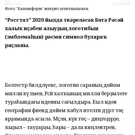
Фото: “Башинформ” мәғлүмәт агентлығынан.
“Росстат” 2020 йылда үткәреләсәк Бөтә Рәсәй
халыҡ иҫәбен алыуҙың логотибын
(эмблемаһын) рәсми символ булараҡ
раҫланы.
Белгестәр билдәләүенсә, логотип сараның дөйөм
милли күләмен, Рәсәй халҡының милли берҙәмлеге
тураһындағы идеяны сағылдыра. Был идея
география фәнендә дөйөм ҡабул ителгән дүрт төҫ
ярҙамында асыла. Мәҫәлән, күк төҫ – диңгеҙҙәрҙе,
ҡыҙыл – тауҙарҙы, һары – дала киңлектәрен,