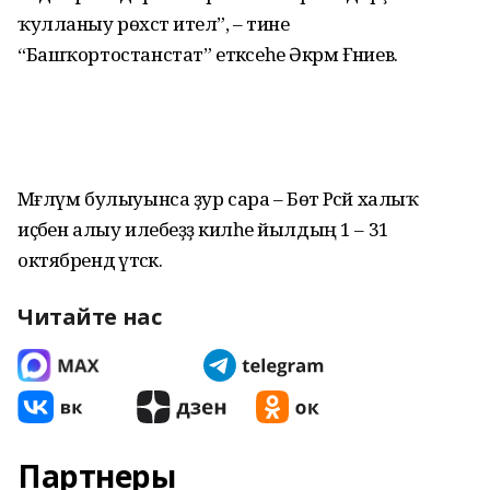
ҡулланыу рөхсәт ителә”, – тине
“Башҡортостанстат” етәксеһе Әкрәм Ғәниев.
Мәғлүм булыуынса ҙур сара – Бөтә Рәсәй халыҡ
иҫәбен алыу илебеҙҙә киләһе йылдың 1 – 31
октябрендә үтәсәк.
Читайте нас
Партнеры