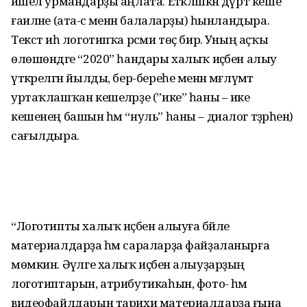
йәшел урмандарҙы аңлата. Етәкләшкән дүрт кеше
ғаиләне (ата-әсә менән балаларҙы) һынландыра.
Текст иһә логотипҡа рәсми төҫ бирә. Уның аҫҡы
өлөшөндәге “2020” һандары халыҡ иҫәбен алыу
үткәрелгән йылды, бер-береһе менән мәғлүмәт
уртаҡлашҡан кешеләрҙе (”ике” һаны – ике
кешенең башын һәм “нуль” һаны – диалог тәҙрәһен)
сағылдыра.
“Логотипты халыҡ иҫәбен алыуға бәйле
материалдарҙа һәм сараларҙа файҙаланырға
мөмкин. Әүәлге халыҡ иҫәбен алыуҙарҙың
логотиптарын, атрибутикаһын, фото- һәм
видеофайлдарын тарихи материалдарҙа ғына