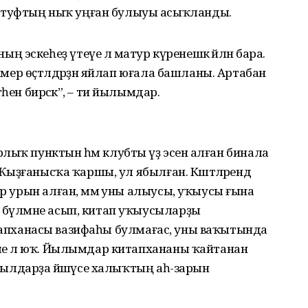
ртуфтың ныҡ уңған булыуы асыҡланды.
эскеһеҙ үтеүе лә матур күренешкә әйләнә бара.
хәмер өҫтәлдәрҙән яйлап юғала башланы. Артабан
һен бирәсәк”, – ти йылымдар.
лыҡ пунктын һәм клубты үҙ эсенә алған бинала
. Ҡыҙғанысҡа ҡаршы, ул ябылған. Кәштәләрендә
ар урын алған, әммә уны алыусы, уҡыусы ғына
 бүлмәне асып, китап уҡыусыларҙы
а китапханасы вазифаһы булмағас, уны ваҡытында
еше лә юҡ. Йылымдар китапхананы ҡайтанан
 ауылдарҙа йәшәүсе халыҡтың аһ-зарын