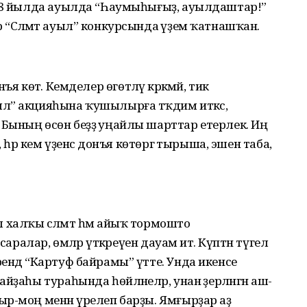
018 йылда ауылда “Һаумыһығыҙ, ауылдаштар!”
“Сәләмәт ауыл” конкурсында әүҙем ҡатнашҡан.
онъя көтә. Кемделер өгөтләү кәрәкмәй, тик
л” акцияһына ҡушылырға тәҡдим иткәс,
Бының өсөн беҙҙә уңайлы шарттар етерлек. Иң
 һәр кем үҙенсә донъя көтөргә тырыша, эшен таба,
халҡы сәләмәт һәм айыҡ тормошто
аралар, өмәләр үткәреүен дауам итә. Күптән түгел
ендә “Картуф байрамы” үтте. Унда икенсе
ҙаһы тураһында һөйләнеләр, унан әҙерләнгән аш-
р-моң менән үрелеп барҙы. Ямғырҙар аҙ