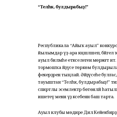
“Теләһәк, булдырабыҙ!”
Республикала “Айыҡ ауыл” конкурс
йылымдар үҙ-ара кәңәшләшеп, бәйге
ауыл биләмәһе етәкселегенә мөрәжәғәт
тормошҡа әйҙәүсе төркөм булдырыла
фекерҙәрен тыңлай. Әйҙәүсеһе булғас,
тауыштан “Теләһәк, булдырабыҙ!” т
спиртлы эсемлектәр бөтөнләй һатыл
ишетеү менән үҙ кәсебенән баш тарта.
Ауыл клубы мөдире Дилә Кейекбирҙи