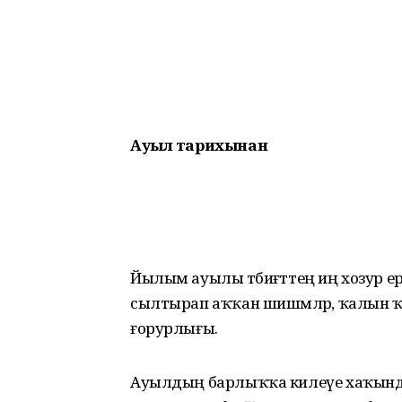
Ауыл тарихынан
Йылым ауылы тәбиғәттең иң хозур 
сылтырап аҡҡан шишмәләр, ҡалын 
ғорурлығы.
Ауылдың барлыҡҡа килеүе хаҡында бер