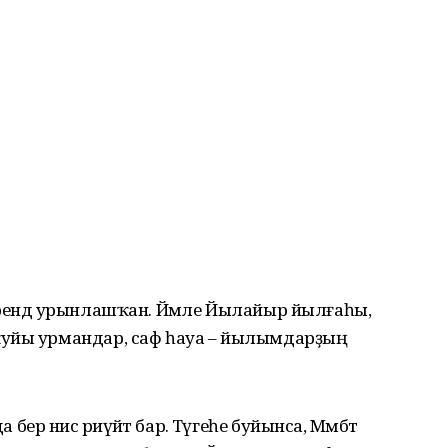
ерендә урынлашҡан. Йәмле Йылайыр йылғаһы,
ҡуйы урмандар, саф һауа – йылымдарҙың
 нисә риүәйәт бар. Тәүгеһе буйынса, Мәмбәт