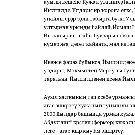
ауылы кешеһе Ҡужаҡ уға нигеҙ һалғ
Йылгилде. Улдары ир ҡорона еткәс, 
уңайлы ерҙәр эҙләп табырға була. У
ултырған урынды һайлай, Йомаш Һа
Йылайыр йылғаһы буйҙарын оҡшата 
күмер яға, дегет ҡайната, мал көтөп 
Икенсе фараз буйынса, Йылгилденең –
улдары, ә Мөхәммәттең Мерәҫ улы бу
таралған. Йылгилденең исеме Йылым
Ауыл халҡының төп кәсебе урманс
ағас эшкәртеү хужалығы уңышлы эшләй,
2000 йылдар башында урман хужал
Абдуллин” крәҫтиән (фермер) хужал
леге – ағас ҡырҡыу һәм эшкәртеү.