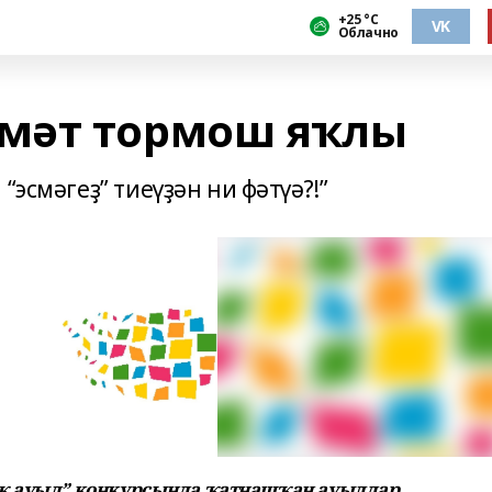
+25 °С
VK
Облачно
мәт тормош яҡлы
“эсмәгеҙ” тиеүҙән ни фәтүә?!”
ыҡ ауыл” конкурсында ҡатнашҡан ауылдар