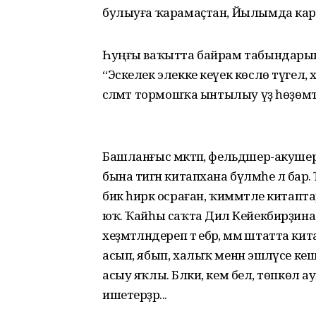
булыуға ҡарамаҫтан, Йылымда ка
Һуңғы ваҡытта байрам табындарының 
“Эскелек элекке кеүек көслө түгел, 
сәләмәт тормошҡа ынтылыу үҙ һөҙөмтә
Башланғыс мәктәп, фельдшер-акушер
бына тигән китапхана бүлмәһе лә бар
бик һирәк осраған, ҡиммәтле китапт
юҡ. Ҡайһы саҡта Дилә Кейекбирҙина
хеҙмәтләндереп тә ебәрә, әммә штатт
асып, ябып, халыҡ менән эшләүсе к
асыу яҡлы. Бәлки, кем белә, төпкөл
ишетерҙәр...