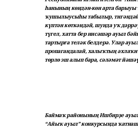
һанының көндән-көн арта барыуы 
ҡушылыусыһы табылыр, тигәндәй,
күптән көткәндәй, шунда уҡ дәррәү
түгел, хатта бер нисәшәр ауыл бә
тартырға теләк белдерә. Улар ауы
пропагандалай, халыҡтың әхлаҡи 
төрлө эш алып бара, сәләмәт йәшә
Баймаҡ районының Ишбирҙе ауыл
“Айыҡ ауыл” конкурсында ҡатнаш