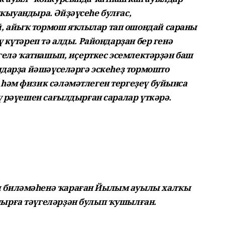
ҡыуандыра. Әйҙәүсеһе булғас,
 айыҡ тормош яҡлылар тап ошондай сараны
 күтәреп тә алды. Райондарҙан бер генә
йгелә ҡатнашып, иҫерткес эсемлектәрҙән баш
лдарҙа йәшәүселәргә эскеһеҙ тормошто
һәм физик сәләмәтлеген тергеҙеү буйынса
ү рәүешен сағылдырған саралар үткәрә.
 биләмәһенә ҡараған Йылым ауылы халҡы
ырға тәүгеләрҙән булып ҡушылған.