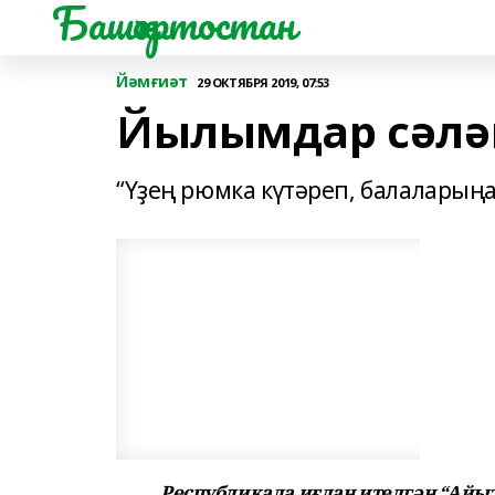
Башҡортостан
Йәмғиәт
29 ОКТЯБРЯ 2019, 07:53
Йылымдар сәлә
“Үҙең рюмка күтәреп, балаларыңа 
Республикала иғлан ителгән “Ай