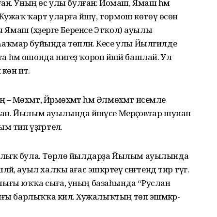
ан. Уның өс улы булған: Йомаш, Ямаш һәм
Ҡужаҡ ҡарт уларға йәшәү, тормош көтөү өсөн
лы Ямаш (хәҙерге Беренсе Этҡол) ауылы
ҡмар буйында төпләнә. Кесе улы Йылгилде
һәм ошонда нигеҙ ҡороп йәшәй башлай. Ул
көн итә.
 Мөхәмәт, Йәрмөхәмәт һәм Әлмөхәмәт исемле
лған. Йылым ауылында йәшәүсе Мерәҫовтар шунан
 тип үҙгәртелә.
ылыҡ була. Төрлө йылдарҙа Йылым ауылында
 ауыл халҡы ағас эшкәртеү сәнәғәтендә тир түгә.
ығы юҡҡа сыға, уның базаһында “Руслан
ығы барлыҡҡа килә. Хужалыҡтың төп эшмәкәр­