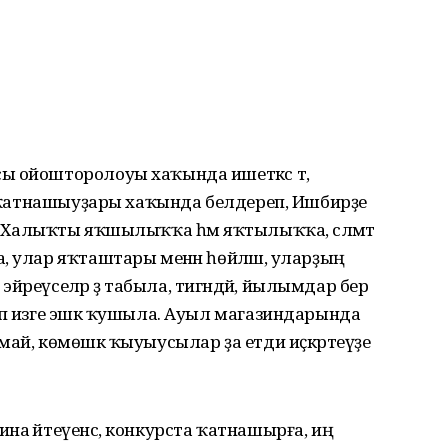
ы ойошторолоуы хаҡында ишеткәс тә,
лә ҡатнашыуҙары хаҡында белдереп, Ишбирҙе
 итә. Халыҡты яҡшылыҡҡа һәм яҡтылыҡҡа, сәләмәт
, улар яҡташтары менән һөйләшә, уларҙың
 эйәреүселәр ҙә табыла, тигәндәй, йылымдар бер
ип изге эшкә ҡушыла. Ауыл магазиндарында
май, көмөшкә ҡыуыусылар ҙа етди иҫкәртеүҙе
на әйтеүенсә, конкурста ҡатнашырға, иң