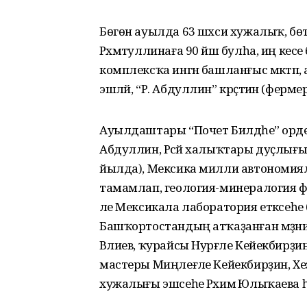
Бөгөн ауылда 63 шәхси хужалыҡ, бөтә
Рәхмәтуллинаға 90 йәш булһа, иң кес
комплексҡа ингән башланғыс мәктәп
эшләй, “Р. Абдуллин” крәҫтиән (фер
Ауылдаштары “Почет Билдәһе” орде
Абдуллин, Рәсәй халыҡтары дуҫлығ
йылда), Мексика милли автономия
тамамлап, геология-минералогия ф
әле Мексикала лаборатория етәксеһе
Башҡортостандың атҡаҙанған мәҙәниәт
Вәлиев, ҡурайсы Нурғәле Кейек­бирҙ
мастеры Миңлеғәле Кейекбирҙин, Х
хужалығы эшсеһе Рәхимә Юлыҡаева һ