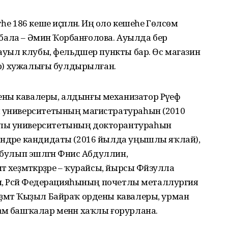
һе 186 кеше иҫәпләнә. Иң оло кешеһе Гөлсөм
е бала – Әминә Ҡорбанғолова. Ауылда бер
, ауыл клубы, фельдшер пункты бар. Өс магазин
мер) хужалығы булдырылған.
ны кавалеры, алдынғы механизатор Рәүеф
ы универ­ситетының магистратураһын (2010
лы университе­тының докторантураһын
әндәре кандидаты (2016 йылда уңышлы яҡлай),
 булып эшләгән Фәнис Абдуллин,
 хеҙмәткәрҙәре – ҡурайсы, йырсы Фәйзулла
ин, Рәсәй Федерацияһының почетлы металлургия
еҙмәт Ҡыҙыл Байраҡ ордены кавалеры, урман
әм башҡалар менән хаҡлы ғорурлана.