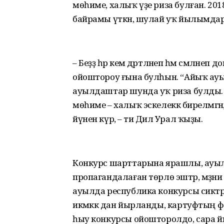
мөһиме, халыҡ үҙе риза булған. 2
байрамы үткән, шулай уҡ йылымдар 
– Беҙҙә һәр кем дәртләнеп һәм сәмләнеп д
ойоштороу ғына булһын. “Айыҡ ауы
ауылдаштар шунда уҡ риза булды. 
мөһиме – халыҡ эскелеккә бирелмәгән,
йүнен күрә, – ти Дилә Урал ҡыҙы.
Конкурс шарттарына ярашлы, ауыл 
пропагандалаған төрлө эштәр, мәҙәни с
ауылда республика конкурсы сиктәр
икмәккә дан йырланды, картуфтың фай
һыу конкурсы ойошторолдо, сара йы