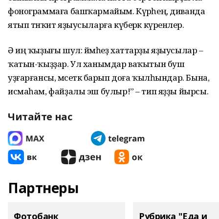
фонограммаға башҡармайым. Күрәһең, диванда
ятып тәнҡит яҙыусыларға күберәк күренәлер.
Ə иң ҡыҙығы шул: йәмһеҙ хаттарҙы яҙыусылар –
ҡатын-ҡыҙҙар. Ул ханымдар ваҡытын буш
уҙғарғансы, мәсеткә барып доға ҡылһындар. Бына,
исмаһам, файҙалы эш булыр!” – тип яҙҙы йырсы.
Читайте нас
Партнеры
Фотобанк
Рубрика "Еда и