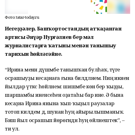
Фото: tatar-today.ru
Иҫегеҙҙәлер, Башҡортостандың атҡаҙанған
артисы Əнүәр Нурғәлиев бер мәл
журналистарға ҡатыны менән танышыу
тарихын һөйләгәйне.
“Ирина менән дүшәмбе танышҡан булһаҡ, тәүге
осрашыуҙы кесаҙнаға ғына билдәләнем. Ниңә икәнен
йылдар үткәс һөйләнем: шишәмбе көн бер ҡыҙҙы,
шаршамбы икенсеһен оҙатаһы бар ине. Ə бына
кесаҙна Ирина янына ҡып-ҡыҙыл раузалар
тотоп килдем дә, шунан һуң айырылышманыҡ.
Биш йыл осрашып йөрөгәндән һуң өйләнештек”, –
ти ул.