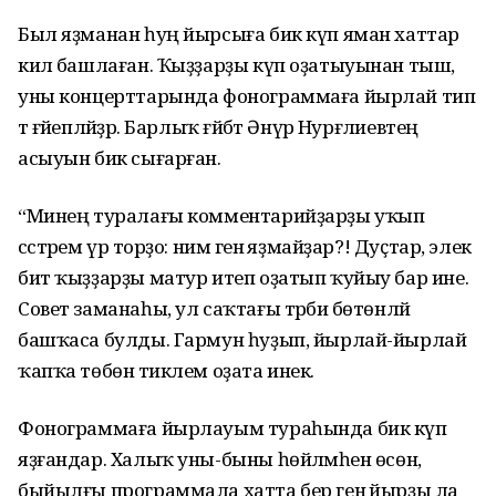
Был яҙманан һуң йырсыға бик күп яман хаттар
килә башлаған. Ҡыҙҙарҙы күп оҙатыуынан тыш,
уны концерттарында фонограммаға йырлай тип
тә ғәйепләйҙәр. Барлыҡ ғәйбәт Əнүәр Нурғәлиевтең
асыуын бик сығарған.
“Минең туралағы комментарийҙарҙы уҡып
сәстәрем үрә торҙо: нимә генә яҙмайҙар?! Дуҫтар, элек
бит ҡыҙҙарҙы матур итеп оҙатып ҡуйыу бар ине.
Совет заманаһы, ул саҡтағы тәрбиә бөтөнләй
башҡаса булды. Гармун һуҙып, йырлай-йырлай
ҡапҡа төбөнә тиклем оҙата инек.
Фонограммаға йырлауым тураһында бик күп
яҙғандар. Халыҡ уны-быны һөйләмәһен өсөн,
быйылғы программала хатта бер генә йырҙы ла