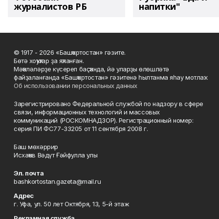
журналистов РБ
напитки"
© 1917 - 2026 «Башҡортостан» гәзите.
Бөтә хоҡуҡтар ҙа яҡланған.
Мәҡәләләрҙе күсереп баҫҡанда, йә уларҙы өлөшләтә
файҙаланғанда «Башҡортостан» гәзитенә һылтанма яһау мотлаҡ.
Об использовании персональных данных
Зарегистрировано Федеральной службой по надзору в сфере
связи, информационных технологий и массовых
коммуникаций (РОСКОМНАДЗОР). Регистрационный номер:
серия ПИ ФС77-33205 от 11 сентября 2008 г.
Баш мөхәррир
Исхаҡов Вәдүт Ғәйфулла улы
Эл. почта
bashkortostan.gazeta@mail.ru
Адрес
г. Уфа, ул. 50 лет Октября, 13, 5-й этаж
Рекламная служба