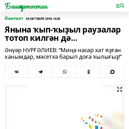
Башҡортостан
Йәмғиәт
30 ОКТЯБРЯ 2019, 16:35
Янына ҡып-ҡыҙыл раузалар
тотоп килгән дә...
Әнүәр НУРҒӘЛИЕВ: “Миңә насар хат яҙған
ханымдар, мәсеткә барып доға ҡылығыҙ!”