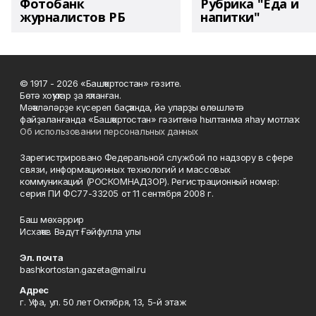
Фотобанк
Рубрика "Еда и
журналистов РБ
напитки"
© 1917 - 2026 «Башҡортостан» гәзите.
Бөтә хоҡуҡтар ҙа яҡланған.
Мәҡәләләрҙе күсереп баҫҡанда, йә уларҙы өлөшләтә
файҙаланғанда «Башҡортостан» гәзитенә һылтанма яһау мотлаҡ.
Об использовании персональных данных
Зарегистрировано Федеральной службой по надзору в сфере
связи, информационных технологий и массовых
коммуникаций (РОСКОМНАДЗОР). Регистрационный номер:
серия ПИ ФС77-33205 от 11 сентября 2008 г.
Баш мөхәррир
Исхаҡов Вәдүт Ғәйфулла улы
Эл. почта
bashkortostan.gazeta@mail.ru
Адрес
г. Уфа, ул. 50 лет Октября, 13, 5-й этаж