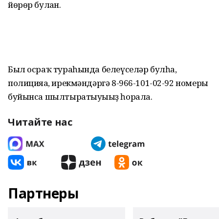
йөрөр булған.
Был осраҡ тураһында белеүселәр булһа,
полицияға, ирекмәндәргә 8-966-101-02-92 номеры
буйынса шылтыратыуығыҙ һорала.
Читайте нас
Партнеры