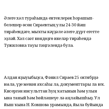
Әлеге хәл тураһында ентеклерәк һорашып-
белешер өсөн Сираевтың улы 24-30 йәш
тирәһендәге, мыҡты кәүҙәле әлеге дүрт егетте
эҙләй. Хәл сәғәт көндөҙгө икеләр тирәһендә
Тужиловка тауы тәңгәлендә була.
Алдан яҙыуыбыҙса, Фәнил Сираев 25 октябрҙә
юғала, үҙе менән аҡсаһы ла, документтары ла юҡ.
Кисергән инсульттан һуң ҡатынын һәм улын
ғына таный һәм һөйләшеүе лә аңлайышһыҙ. Ул
йыш ҡына Н. Ковшова урамында, йылға буйында