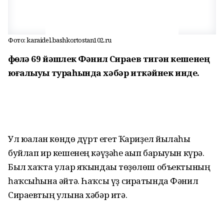
Фото: karaidel.bashkortostan102.ru
Өфөлә 69 йәшлек Фәнил Сираев тигән кешенең
юғалыуы тураһында хәбәр иткәйнек инде.
Ул юғалған көндө дүрт егет Ҡариҙел йылғаһы
буйлап ир кешенең кәүҙәһе ағып барыуын күрә.
Был хаҡта улар яҡындағы төҙөлөш объектының
һаҡсыһына әйтә. Һаҡсы үҙ сиратында Фәнил
Сираевтың улына хәбәр итә.