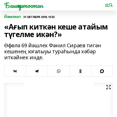
Башҡортостан
Йәмғиәт
31 ОКТЯБРЯ 2019, 15:53
«Ағып киткән кеше атайым
түгелме икән?»
Өфөлә 69 йәшлек Фәнил Сираев тигән
кешенең юғалыуы тураһында хәбәр
иткәйнек инде.