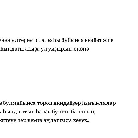
енән үлтереү” статьяһы буйынса енәйәт эше
һындағы ҡағыҙҡа ҡул ҡуйҙырып, өйөнә
е булмайынса тороп ниндәйҙер һығымталар
араһында ятып һәләк булған баланың
китеүе һәр кемгә аңлашыла кеүек...