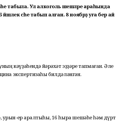
ҙәһе табыла. Ул алкоголь шешәләре араһында
әшлек әсәһе табып алған. 8 ноябрҙә уға бер ай
 уның кәүҙәһендә йәрәхәт эҙҙәре тапмаған. Әле
ицина экспертизаһы билдәләнгән.
, урын-ер ҡаралтыһы, 16 һыра шешәһе һәм дүрт