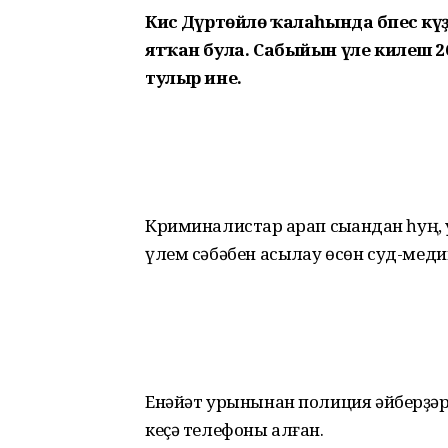
Кисә Дүртөйлө ҡалаһында бәпес кәү
ятҡан була. Сабыйын үле килеш 26 й
тулыр ине.
Криминалистар ҡарап сыҡҡандан һуң,
үлем сәбәбен асыҡлау өсөн суд-мед
Енәйәт урынынан полиция әйберҙәр
кеҫә телефоны алған.