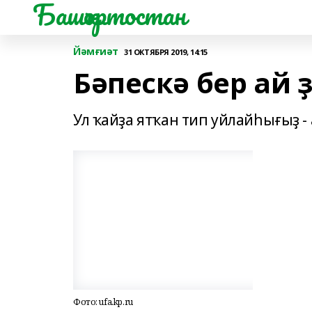
Башҡортостан
Йәмғиәт
31 ОКТЯБРЯ 2019, 14:15
Бәпескә бер ай ҙ
Ул ҡайҙа ятҡан тип уйлайһығыҙ -
Фото: ufa.kp.ru