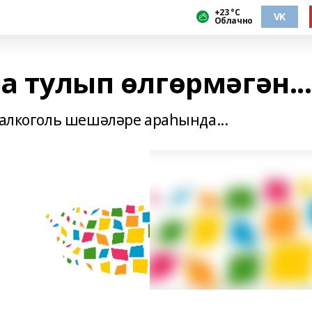
+23 °С
VK
Облачно
а тулып өлгөрмәгән...
 алкоголь шешәләре араһында...