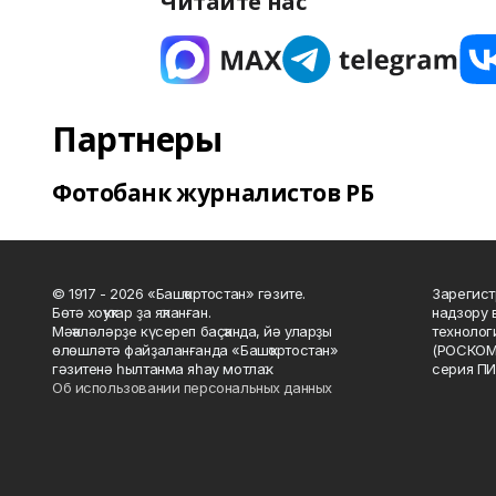
Читайте нас
Партнеры
Фотобанк журналистов РБ
© 1917 - 2026 «Башҡортостан» гәзите.
Зарегист
Бөтә хоҡуҡтар ҙа яҡланған.
надзору 
Мәҡәләләрҙе күсереп баҫҡанда, йә уларҙы
технолог
өлөшләтә файҙаланғанда «Башҡортостан»
(РОСКОМ
гәзитенә һылтанма яһау мотлаҡ.
серия ПИ
Об использовании персональных данных