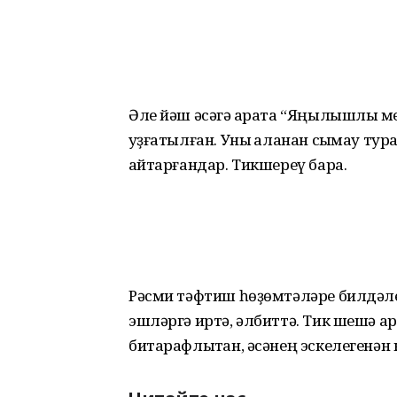
Әле йәш әсәгә ҡарата “Яңылышлыҡ м
ҡуҙғатылған. Уны ҡаланан сыҡмау тура
ҡайтарғандар. Тикшереү бара.
Рәсми тәфтиш һөҙөмтәләре билдәл
эшләргә иртә, әлбиттә. Тик шешә 
битарафлыҡтан, әсәнең эскелегенән 