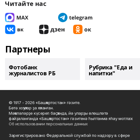
Читайте нас
Партнеры
Фотобанк
Рубрика "Еда и
журналистов РБ
напитки"
© 1917 - 2026 «Башҡортостан» гәзите.
Бөтә хоҡуҡтар ҙа яҡланған.
Мәҡәләләрҙе күсереп баҫҡанда, йә уларҙы өлөшләтә
файҙаланғанда «Башҡортостан» гәзитенә һылтанма яһау мотлаҡ.
Об использовании персональных данных
Зарегистрировано Федеральной службой по надзору в сфере