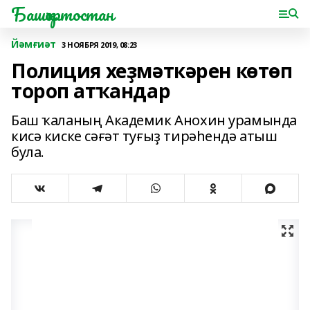
Башҡортостан
Йәмғиәт
3 НОЯБРЯ 2019, 08:23
Полиция хеҙмәткәрен көтөп
тороп атҡандар
Баш ҡаланың Академик Анохин урамында
кисә киске сәғәт туғыҙ тирәһендә атыш
була.