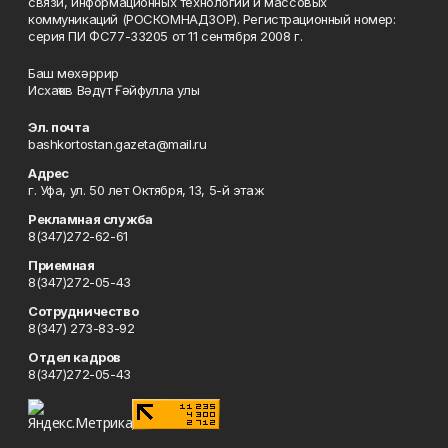
связи, информационных технологий и массовых
коммуникаций (РОСКОМНАДЗОР). Регистрационный номер:
серия ПИ ФС77-33205 от 11 сентября 2008 г.
Баш мөхәррир
Исхаҡов Вәдүт Ғәйфулла улы
Эл. почта
bashkortostan.gazeta@mail.ru
Адрес
г. Уфа, ул. 50 лет Октября, 13, 5-й этаж
Рекламная служба
8(347)272-62-61
Приемная
8(347)272-05-43
Сотрудничество
8(347) 273-83-92
Отдел кадров
8(347)272-05-43