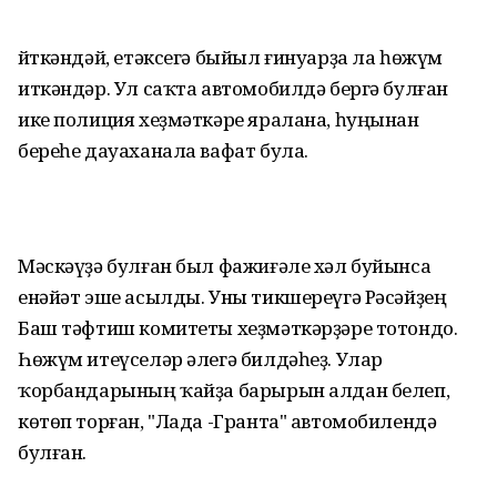
Әйткәндәй, етәксегә быйыл ғинуарҙа ла һөжүм
иткәндәр. Ул саҡта автомобилдә бергә булған
ике полиция хеҙмәткәре яралана, һуңынан
береһе дауаханала вафат була.
Мәскәүҙә булған был фажиғәле хәл буйынса
енәйәт эше асылды. Уны тикшереүгә Рәсәйҙең
Баш тәфтиш комитеты хеҙмәткәрҙәре тотондо.
Һөжүм итеүселәр әлегә билдәһеҙ. Улар
ҡорбандарының ҡайҙа барырын алдан белеп,
көтөп торған, "Лада -Гранта" автомобилендә
булған.