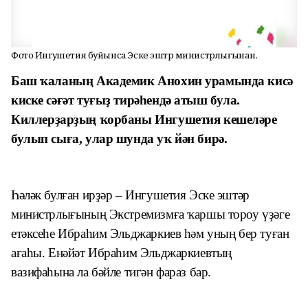
Фото Ингушетия буйынса Эске эштәр министрлығынан.
Баш ҡаланың Академик Анохин урамында кисә
киске сәғәт туғыҙ тирәһендә атыш була.
Кил
л
ерҙарҙың ҡорбаны Ингушетия кешеләре
булып сыға, улар шунда уҡ йән бирә.
Һәләк булған ирҙәр – Ингушетия Эске эштәр
министрлығының Экстремизмға ҡаршы тороу үҙәге
етәксеһе Ибраһим Эльджаркиев һәм уның бер туған
ағаһы.
Енәйәт Ибраһим Эльджаркиевтың
вазифаһына ла бәйле тигән фараз бар.