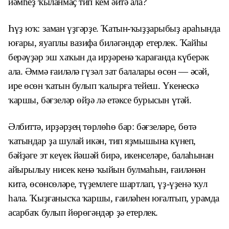
йәмһеҙ ҡыланмаҫ тип кем әйтә ала?
Һүҙ юҡ: заман үҙгәрҙе. Ҡатын-ҡыҙҙарыбыҙ араһында
юғары, яуаплы вазифа биләгәндәр етерлек. Ҡайһы
берәүҙәр эш хаҡын да ирҙәренә ҡарағанда күберәк
ала. Әммә ғаиләлә гүзәл зат балалары өсөн — әсәй,
ире өсөн ҡатын булып ҡалырға тейеш. Үкенескә
ҡаршы, бәғзеләр өйҙә лә етәксе бурысын үтәй.
Әлбиттә, ирҙәрҙең төрлөһө бар: бәғзеләре, бөтә
ҡатындар ҙа шулай икән, тип яҙмышына күнеп,
бәйҙәге эт кеүек йәшәй бирә, икенселәре, балаһынан
айырылыу нисек кенә ҡыйын булмаһын, ғаиләнән
китә, өсөнсөләре, түҙемлеге шартлап, үҙ-үҙенә ҡул
һала. Ҡыҙғанысҡа ҡаршы, ғаиләһен юғалтып, урамда
асарбаҡ булып йөрөгәндәр ҙә етерлек.