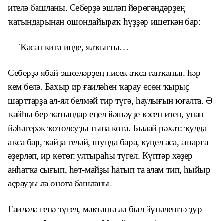
ителә башланы. Себерҙә эшләп йөрөгәндәрҙең
ҡатындарынан ошондайыраҡ һүҙҙәр ишеткән бар:
— Ҡасан китә инде, ялҡытты…
Себерҙә ябай эшселәрҙең нисек аҡса тапҡанын һәр
кем белә. Бахыр ир ғаиләһен ҡарау өсөн ҡырыҫ
шарттарҙа ал-ял белмәй тир түгә, һаулығын юғалта. Ә
ҡайһы бер ҡатындар еңел йәшәүҙе кәсеп итеп, унан
йәһәтерәк ҡотолоуҙы ғына көтә. Былай рәхәт: ҡулда
аҡса бар, ҡайҙа теләй, шунда бара, күңел аса, ашарға
әҙерләп, ир көтөп ултыраһы түгел. Күптәр хәҙер
анһатҡа сығып, һөт-майҙы һатып та алам тип, һыйыр
аҫрауҙы ла онота башланы.
Ғаиләлә генә түгел, мәктәптә лә был йүнәлештә ҙур