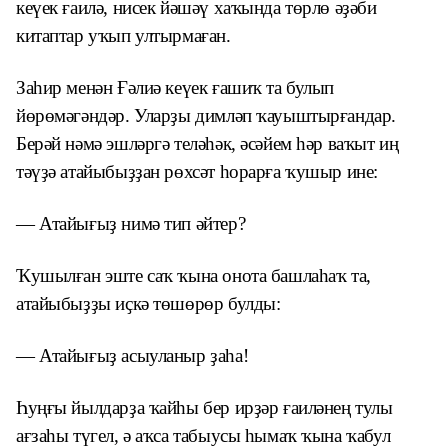
кеүек ғаилә, нисек йәшәү хаҡында төрлө әҙәби
китаптар уҡып ултырмаған.
Заһир менән Ғәлиә кеүек ғашиҡ та булып
йөрөмәгәндәр. Уларҙы димләп ҡауыштырғандар.
Берәй нәмә эшләргә теләһәк, әсәйем һәр ваҡыт иң
тәүҙә атайыбыҙҙан рөхсәт һорарға ҡушыр ине:
— Атайығыҙ нимә тип әйтер?
Ҡушылған эште саҡ ҡына онота башлаһаҡ та,
атайыбыҙҙы иҫкә төшөрөр булды:
— Атайығыҙ асыуланыр ҙаһа!
Һуңғы йылдарҙа ҡайһы бер ирҙәр ғаиләнең тулы
ағзаһы түгел, ә аҡса табыусы һымаҡ ҡына ҡабул