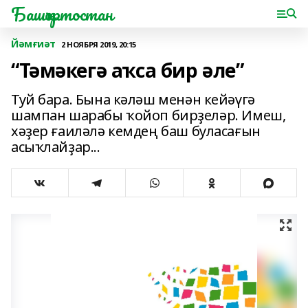
Башҡортостан
Йәмғиәт
2 НОЯБРЯ 2019, 20:15
“Тәмәкегә аҡса бир әле”
Туй бара. Бына кәләш менән кейәүгә
шампан шарабы ҡойоп бирҙеләр. Имеш,
хәҙер ғаиләлә кемдең баш буласағын
асыҡлайҙар...