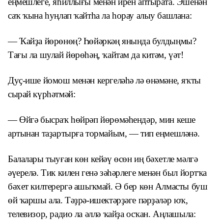
еңмешлеге, яһиллығы менән ирен аптырата. Эшенән
саҡ ҡына һуңлап ҡайтһа ла һорау алыу башлана:
— Ҡайҙа йөрөнөң? Һөйәркәң янында булдыңмы?
Тағы ла шулай йөрөһәң, ҡайтам да китәм, үәт!
Дуҫ-ише йомош менән кергеләһә лә өнәмәне, яҡты
сырай күрһәтмәй:
— Өйгә бысраҡ һөйрәп йөрөмәһендәр, мин кеше
артынан таҙартырға тормайым, — тип еңмешләнә.
Балалары тыуған көн кейәү өсөн иң бәхетле мәлгә
әүерелә. Тик килен генә зәһәрлеге менән был йортҡа
бәхет килтерергә ашыҡмай. Ә бер көн Алмасты буш
өй ҡаршы ала. Тәҙрә-ишектәрҙәге пәрҙәләр юҡ,
телевизор, радио ла әллә ҡайҙа осҡан. Аңлашыла: