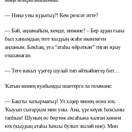
— Ниңә уны яҙҙығыҙ?! Кем рөхсәт итте?
— Бәй, аңламайым, кемде, нимәне? – Бер аҙҙан ғына
был ханымдың теге ҡыҙҙың әсәһе икәнлеген
аңланым. Баҡһаң, уға “атаһы өйрәткән” тигән яҙыу
оҡшамаған.
— Теге ваҡыт үҙегеҙ шулай тип әйткәйнегеҙ бит…
Ҡатын минең яуабымды ишетергә лә теләмәне:
— Башты ҡатырмағыҙ! Ул хәҙер минең өсөн юҡ.
Ҡыуып сығарҙым мин уны. Ана, үҙе кеүек һаҡсыны
тапһын! Шуның өс бөртөк аҡсаһына ҡалған көнөм
юҡ (ҡыҙҙың атаһы һаҡсы булып эшләй ине). Мин