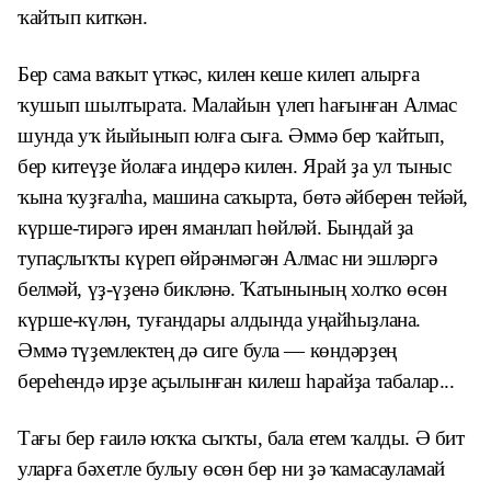
ҡайтып киткән.
Бер сама ваҡыт үткәс, килен кеше килеп алырға
ҡушып шылтырата. Малайын үлеп һағынған Алмас
шунда уҡ йыйынып юлға сыға. Әммә бер ҡайтып,
бер китеүҙе йолаға индерә килен. Ярай ҙа ул тыныс
ҡына ҡуҙғалһа, машина саҡырта, бөтә әйберен тейәй,
күрше-тирәгә ирен яманлап һөйләй. Бындай ҙа
тупаҫлыҡты күреп өйрәнмәгән Алмас ни эшләргә
белмәй, үҙ-үҙенә бикләнә. Ҡатынының холҡо өсөн
күрше-күлән, туғандары алдында уңайһыҙлана.
Әммә түҙемлектең дә сиге була — көндәрҙең
береһендә ирҙе аҫылынған килеш һарайҙа табалар...
Тағы бер ғаилә юҡҡа сыҡты, бала етем ҡалды. Ә бит
уларға бәхетле булыу өсөн бер ни ҙә ҡамасауламай