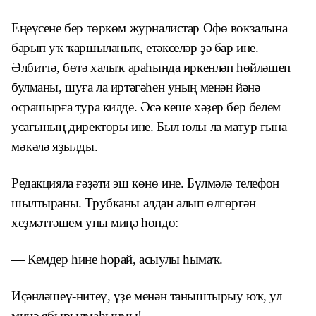
Еңеүсене бер төркөм журналистар Өфө вокзалына
барып уҡ ҡаршыланыҡ, етәкселәр ҙә бар ине.
Әлбиттә, бөтә халыҡ араһында иркенләп һөйләшеп
булманы, шуға ла иртәгәһен уның менән йәнә
осрашырға тура килде. Әсә кеше хәҙер бер белем
усағының директоры ине. Был юлы ла матур ғына
мәҡәлә яҙылды.
Редакцияла ғәҙәти эш көнө ине. Бүлмәлә телефон
шылтыраны. Трубканы алдан алып өлгөргән
хеҙмәттәшем уны миңә һондо:
— Кемдер һине һорай, асыулы һымаҡ.
Иҫәнләшеү-нитеү, үҙе менән таныштырыу юҡ, ул
миңә ябырылмаһынмы!