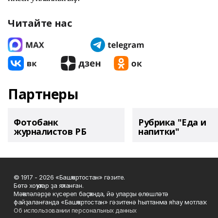
Читайте нас
Партнеры
Фотобанк
Рубрика "Еда и
журналистов РБ
напитки"
© 1917 - 2026 «Башҡортостан» гәзите.
Бөтә хоҡуҡтар ҙа яҡланған.
Мәҡәләләрҙе күсереп баҫҡанда, йә уларҙы өлөшләтә
файҙаланғанда «Башҡортостан» гәзитенә һылтанма яһау мотлаҡ.
Об использовании персональных данных