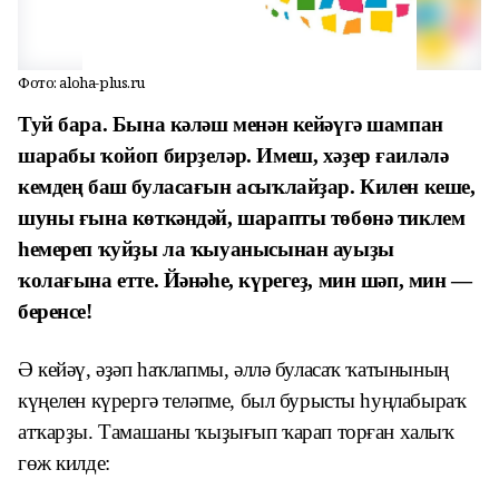
Фото: aloha-plus.ru
Туй бара. Бына кәләш менән кейәүгә шампан
шарабы ҡойоп бирҙеләр. Имеш, хәҙер ғаиләлә
кемдең баш буласағын асыҡлайҙар. Килен кеше,
шуны ғына көткәндәй, шарапты төбөнә тиклем
һемереп ҡуйҙы ла ҡыуанысынан ауыҙы
ҡолағына етте. Йәнәһе, күрегеҙ, мин шәп, мин —
беренсе!
Ә кейәү, әҙәп һаҡлапмы, әллә буласаҡ ҡатынының
күңелен күрергә теләпме, был бурысты һуңлабыраҡ
атҡарҙы. Тамашаны ҡыҙығып ҡарап торған халыҡ
гөж килде: