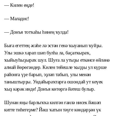
— Килен еңде!
— Маладис!
— Донъя тотҡаһы һинең ҡулда!
Быға егеттең әсәһе лә эстән генә ҡыуанып ҡуйҙы.
Улы эшкә харап шәп булһа ла, баҫалҡыраҡ,
ҡыйыуһыҙыраҡ шул. Шуға ла утыҙы еткәнсе өйләнә
алмай йөрөгәндер. Килен тейешле ҡыҙҙы ул күрше
районға үҙе барып, эҙләп табып, улы менән
таныштырҙы. Ундайыраҡтарға ошондай ут кеүек
ҡыҙ кәрәк инде! Донъя көтөргә йәтеш булыр.
Шунан яңы барлыҡҡа килгән ғаилә нисек йәшәп
китте тиһегеҙме? Йәш ҡатын тәүге көндәрҙән үк