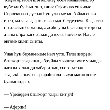
күберәк булһын тип, ғаилә Өфөгә күсеп килде.
Сираттағы еңеүенән һуң улар менән бәйләнешкә
инеп, мәҡәлә яҙырға теләгемде белдерҙем. Ҡыҙ әллә
ни асылып барманы, ә әсәһе уны был спорт төрөнә
атаһы өйрәткәне хаҡында ихлас һөйләне. Йәнле
әңгәмә килеп сыҡты.
Унан һуң берме-икеме йыл үтте. Телевизорҙан
башҡорт ҡыҙының абруйлы ярышта тәүге урынды
алғаны хаҡында хәбәр иткәс, спорт менән
ҡыҙыҡһыныусылар араһында ҡыуанмаған кеше
булмағандыр.
— Үҙебеҙҙең башҡорт ҡыҙы бит ул!
— Афарин!