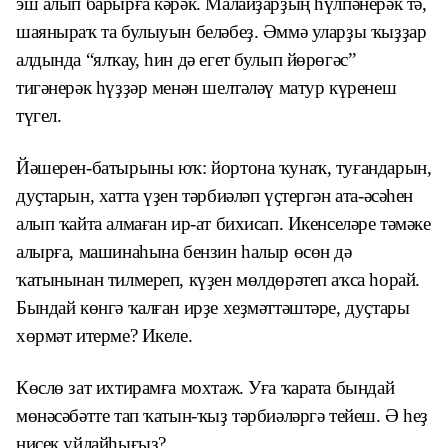
эш алып барырға кәрәк. Малайҙарҙың һүлпәнерәк тә,
шаяныраҡ та булыуын беләбеҙ. Әммә уларҙы ҡыҙҙар
алдында “ялҡау, һин дә егет булып йөрөгәс”
тигәнерәк һүҙҙәр менән шелтәләү матур күренеш
түгел.
Йәшерен-батырыны юҡ: йортона ҡунаҡ, туғандарын,
дуҫтарын, хатта үҙен тәрбиәләп үҫтергән ата-әсәһен
алып ҡайта алмаған ир-ат бихисап. Икенселәре тәмәке
алырға, машинаһына бензин һалыр өсөн дә
ҡатынынан тилмереп, күҙен мөлдөрәтеп аҡса һорай.
Бындай көнгә ҡалған ирҙе хеҙмәттәштәре, дуҫтары
хөрмәт итерме? Икеле.
Көслө зат ихтирамға мохтаж. Уға ҡарата бындай
мөнәсәбәтте тап ҡатын-ҡыҙ тәрбиәләргә тейеш. Ә һеҙ
нисек уйлайһығыҙ?