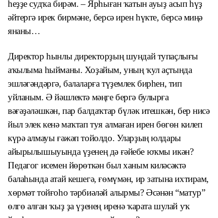
һеҙҙе судҡа бирәм. – Ярһыған ҡатын ауыҙ асып һүҙ
әйтергә ирек бирмәне, берсә ирен һүкте, берсә миңә
янаны…
Директор һынлы директорҙың шундай тупаҫлығы
аҡылыма һыйманы. Хоҙайым, уның ҡул аҫтында
эшләгәндәргә, балаларға түҙемлек бирһен, тип
уйланым. Ә йәшлектә мәңге бергә булырға
вәғәҙәләшкән, пар балдаҡтар бүләк итешкән, бер нисә
йыл элек кенә маҡтап туя алмаған ирен бөгөн килеп
күрә алмауы ғәжәп тойолдо. Уларҙың юлдары
айырылышыуында үҙенең дә ғәйебе юҡмы икән?
Педагог исемен йөрөткән был ханым киләсәктә
балаһында атай кешегә, ғөмүмән, ир затына ихтирам,
хөрмәт тойғоһо тәрбиәләй алырмы? Әсәнән “матур”
өлгө алған ҡыҙ ҙа үҙенең иренә ҡарата шулай уҡ