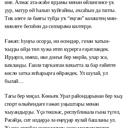
ине. Алмас ата-әсәһе ярҙамы менән өйләнгәнсе үк
ҙур, матур өй һалып ҡуйғайны, аҡсаһын да тапты.
Тик әлеге лә баяғы туйҙа уҡ “еңгән” кәләштең мин-
минлеге бөтәһен дә селпәрәмә килтерҙе.
Ғәжәп: һуңғы осорҙа, ни өсөндөр, гелән ҡатын-
ҡыҙҙы өйҙә төп хужа итеп күрергә ғәҙәтләндек.
Ирҙәргә, имеш, ике донъя бер мөрйә, улар эсә,
ваҡланды. Ғаилә тарҡалған ваҡытта ла бар ғәйепте
көслө затҡа япһарырға өйрәндек. Ул шулай, ул
былай…
Тағы бер миҫал. Көньяҡ Урал райондарынан бер ҡыҙ
спорт өлкәһендәге ғәжәп уңыштары менән
ҡыуандырҙы. Үҫә төшкәс, республикала ғына түгел,
Рәсәйҙә, сит илдәрҙә лә еңеүҙәр яулай башланы ул.
Ҡыҙға артабан шөғөлләнеү өсөн мөмкинлектәр