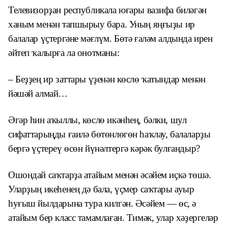
Телевизорҙан республикала юғары вазифа биләгән
ханым менән тапшырыу бара. Уның яңғыҙы ир
балалар үҫтергәне мәғлүм. Бөтә ғаләм алдында ирен
әйтеп ҡалырға ла онотманы:
– Беҙҙең ир заттары үҙенән көслө ҡатындар менән
йәшәй алмай…
Әгәр һин аҡыллы, көслө икәнһең, бәлки, шул
сифаттарыңды ғаилә бөтөнлөгөн һаҡлау, балаларҙы
бергә үҫтереү өсөн йүнәлтергә кәрәк булғандыр?
Ошондай саҡтарҙа атайым менән әсәйем иҫкә төшә.
Уларҙың икеһенең дә бала, үҫмер саҡтары ауыр
һуғыш йылдарына тура килгән. Әсәйем — өс, ә
атайым бер класс тамамлаған. Тимәк, улар хәҙергеләр