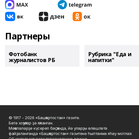
Партнеры
Фотобанк
Рубрика "Еда и
журналистов РБ
напитки"
© 1917 - 2026 «Башҡортостан» гәзите.
Бөтә хоҡуҡтар ҙа яҡланған.
Мәҡәләләрҙе күсереп баҫҡанда, йә уларҙы өлөшләтә
файҙаланғанда «Башҡортостан» гәзитенә һылтанма яһау мотлаҡ.
Об использовании персональных данных