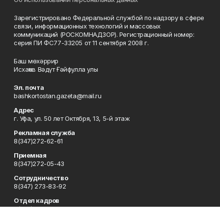
Зарегистрировано Федеральной службой по надзору в сфере
связи, информационных технологий и массовых
коммуникаций (РОСКОМНАДЗОР). Регистрационный номер:
серия ПИ ФС77-33205 от 11 сентября 2008 г.
Баш мөхәррир
Исхаҡов Вәдүт Ғәйфулла улы
Эл. почта
bashkortostan.gazeta@mail.ru
Адрес
г. Уфа, ул. 50 лет Октября, 13, 5-й этаж
Рекламная служба
8(347)272-62-61
Приемная
8(347)272-05-43
Сотрудничество
8(347) 273-83-92
Отдел кадров
8(347)272-05-43