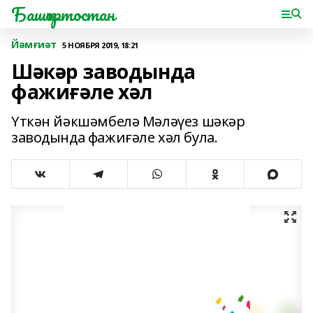
Башҡортостан
Йәмғиәт
5 НОЯБРЯ 2019, 18:21
Шәкәр заводында
фажиғәле хәл
Үткән йәкшәмбелә Мәләүез шәкәр
заводында фажиғәле хәл була.