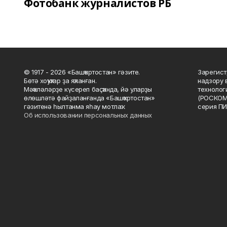
Фотобанк журналистов РБ
© 1917 - 2026 «Башҡортостан» гәзите.
Зарегист
Бөтә хоҡуҡтар ҙа яҡланған.
надзору 
Мәҡәләләрҙе күсереп баҫҡанда, йә уларҙы
технолог
өлөшләтә файҙаланғанда «Башҡортостан»
(РОСКОМ
гәзитенә һылтанма яһау мотлаҡ.
серия ПИ
Об использовании персональных данных