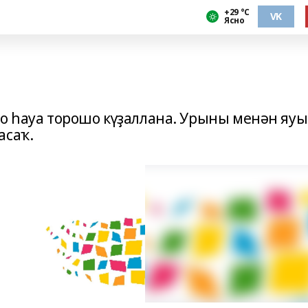
+29 °С
VK
Ясно
ло һауа торошо күҙаллана. Урыны менән яуы
асаҡ.