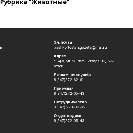
Рубрика "Животные"
Эл. почта
лы
bashkortostan.gazeta@mail.ru
Адрес
г. Уфа, ул. 50 лет Октября, 13, 5-й
этаж
Рекламная служба
8(347)272-62-61
Приемная
8(347)272-05-43
Сотрудничество
8(347) 273-83-92
Отдел кадров
8(347)272-05-43