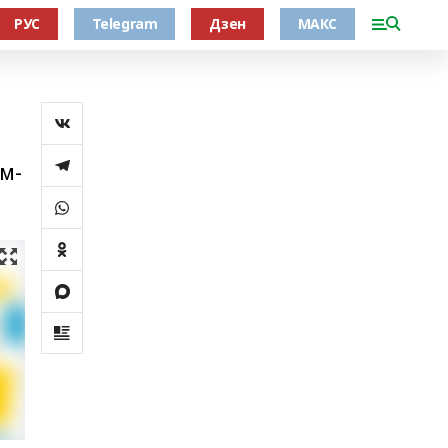
РУС
Telegram
Дзен
МАКС
м-