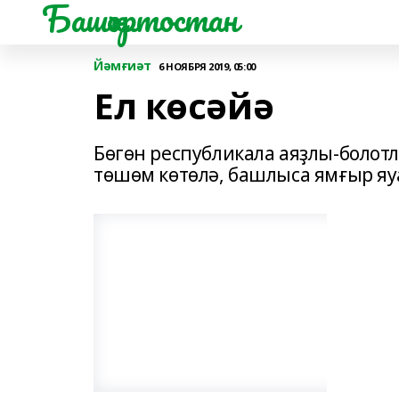
Башҡортостан
Йәмғиәт
6 НОЯБРЯ 2019, 05:00
Ел көсәйә
Бөгөн республикала аяҙлы-болот
төшөм көтөлә, башлыса ямғыр яу