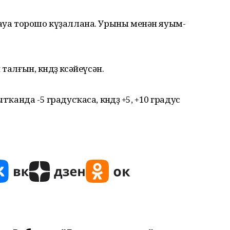
һауа торошо күҙаллана. Урыны менән яуым-
алғын, көндөҙ көсәйеүсән.
тҡанда -5 градусҡаса, көндөҙ +5, +10 градус