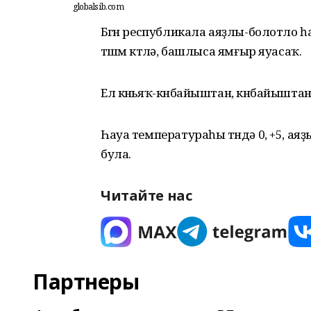
globalsib.com
Бөгөн республикала аяҙлы-болотло 
төшөм көтөлә, башлыса ямғыр яуасаҡ.
Ел көньяҡ-көнбайыштан, көнбайыштан т
Һауа температураһы төндә 0, +5, аяҙы
була.
Читайте нас
Партнеры