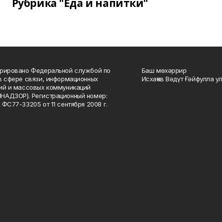
Рубрика "Еда и напитки"
рировано Федеральной службой по
Баш мөхәррир
в сфере связи, информационных
Исхаҡов Вәдүт Ғәйфулла у
ий и массовых коммуникаций
НАДЗОР). Регистрационный номер:
 ФС77-33205 от 11 сентября 2008 г.