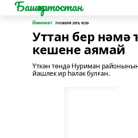
Башҡортостан
Йәмғиәт
7 НОЯБРЯ 2019, 10:50
Уттан бер нәмә 
кешене аямай
Үткән төндә Нуриман районының
йәшлек ир һәләк булған.