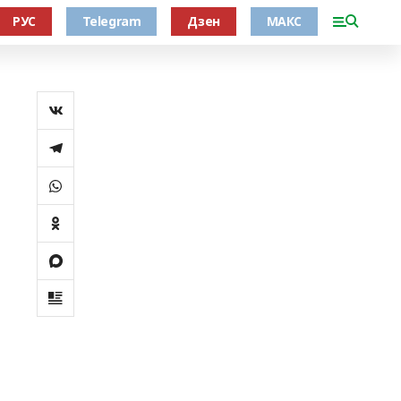
РУС
Telegram
Дзен
МАКС