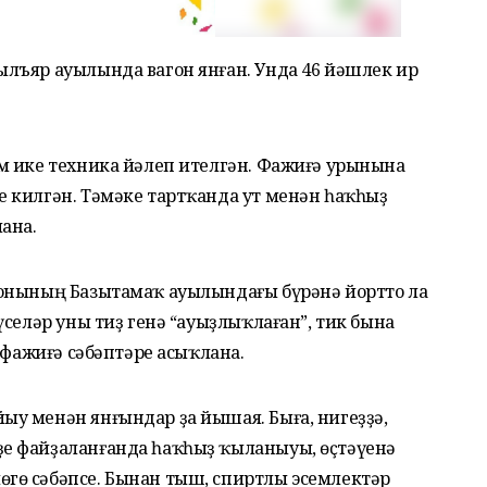
лъяр ауылында вагон янған. Унда 46 йәшлек ир
м ике техника йәлеп ителгән. Фажиғә урынына
 килгән. Тәмәке тартҡанда ут менән һаҡһыҙ
ана.
йонының Базытамаҡ ауылындағы бүрәнә йортто ла
үселәр уны тиҙ генә “ауыҙлыҡлаған”, тик бына
 фажиғә сәбәптәре асыҡлана.
у менән янғындар ҙа йышая. Быға, нигеҙҙә,
е файҙаланғанда һаҡһыҙ ҡыланыуы, өҫтәүенә
гө сәбәпсе. Бынан тыш, спиртлы эсемлектәр