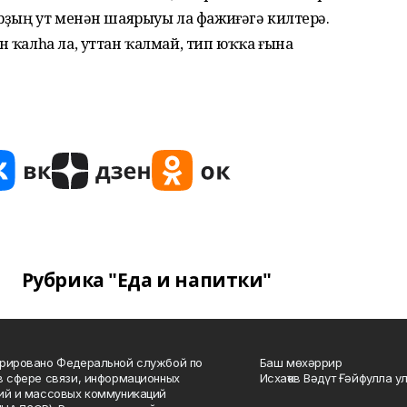
рҙың ут менән шаярыуы ла фажиғәгә килтерә.
 ҡалһа ла, уттан ҡалмай, тип юҡҡа ғына
Рубрика "Еда и напитки"
рировано Федеральной службой по
Баш мөхәррир
в сфере связи, информационных
Исхаҡов Вәдүт Ғәйфулла у
ий и массовых коммуникаций