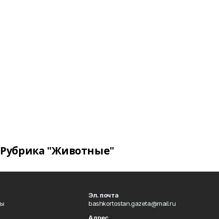
Рубрика "Животные"
Эл. почта
лы
bashkortostan.gazeta@mail.ru
Адрес