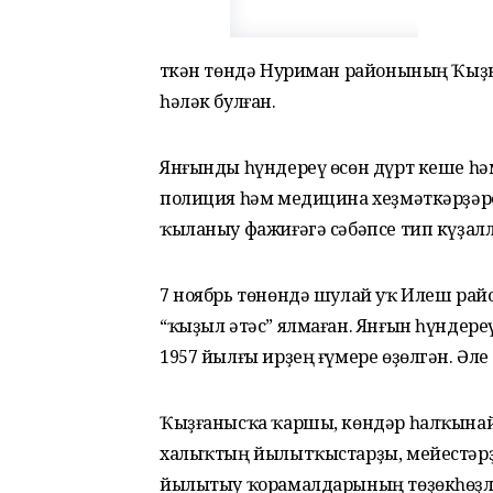
Үткән төндә Нуриман районының Ҡыҙы
һәләк булған.
Янғынды һүндереү өсөн дүрт кеше һә
полиция һәм медицина хеҙмәткәрҙәре
ҡыланыу фажиғәгә сәбәпсе тип күҙалл
7 ноябрь төнөндә шулай уҡ Илеш ра
“ҡыҙыл әтәс” ялмаған. Янғын һүндере
1957 йылғы ирҙең ғүмере өҙөлгән. Әле
Ҡыҙғанысҡа ҡаршы, көндәр һалҡынайы
халыҡтың йылытҡыстарҙы, мейестәрҙ
йылытыу ҡорамалдарының төҙөкһөҙлө