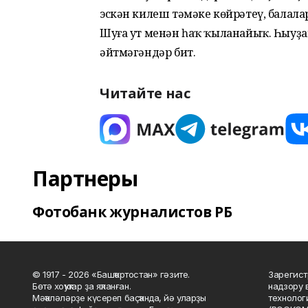
эскән килеш тәмәке көйрәтеү, балала
Шуға ут менән һаҡ ҡыланайыҡ. Һыуҙан
әйтмәгәндәр бит.
Читайте нас
Партнеры
Фотобанк журналистов РБ
© 1917 - 2026 «Башҡортостан» гәзите.
Зарегист
Бөтә хоҡуҡтар ҙа яҡланған.
надзору 
Мәҡәләләрҙе күсереп баҫҡанда, йә уларҙы
технолог