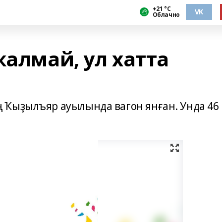
+21 °С
VK
Облачно
ҡалмай, ул хатта
 Ҡыҙылъяр ауылында вагон янған. Унда 46