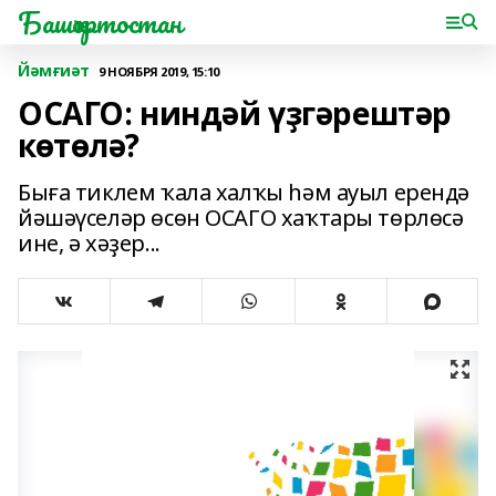
Башҡортостан
Йәмғиәт
9 НОЯБРЯ 2019, 15:10
ОСАГО: ниндәй үҙгәрештәр
көтөлә?
Быға тиклем ҡала халҡы һәм ауыл ерендә
йәшәүселәр өсөн ОСАГО хаҡтары төрлөсә
ине, ә хәҙер...