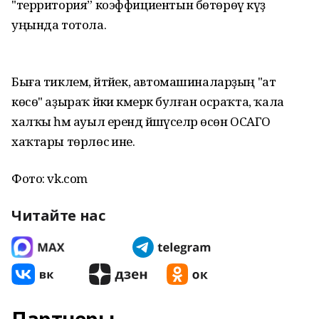
"территория” коэффициентын бөтөрөү күҙ
уңында тотола.
Быға тиклем, әйтәйек, автомашиналарҙың "ат
көсө" аҙыраҡ йәки кәмерәк булған осраҡта, ҡала
халҡы һәм ауыл ерендә йәшәүселәр өсөн ОСАГО
хаҡтары төрлөсә ине.
Фото: vk.com
Читайте нас