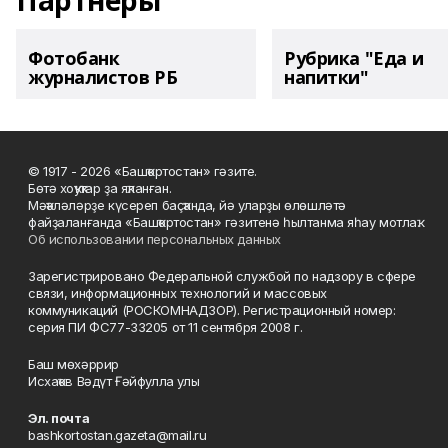
Партнеры
Фотобанк
Рубрика "Еда и
журналистов РБ
напитки"
© 1917 - 2026 «Башҡортостан» гәзите.
Бөтә хоҡуҡтар ҙа яҡланған.
Мәҡәләләрҙе күсереп баҫҡанда, йә уларҙы өлөшләтә
файҙаланғанда «Башҡортостан» гәзитенә һылтанма яһау мотлаҡ.
Об использовании персональных данных
Зарегистрировано Федеральной службой по надзору в сфере
связи, информационных технологий и массовых
коммуникаций (РОСКОМНАДЗОР). Регистрационный номер:
серия ПИ ФС77-33205 от 11 сентября 2008 г.
Баш мөхәррир
Исхаҡов Вәдүт Ғәйфулла улы
Эл. почта
bashkortostan.gazeta@mail.ru