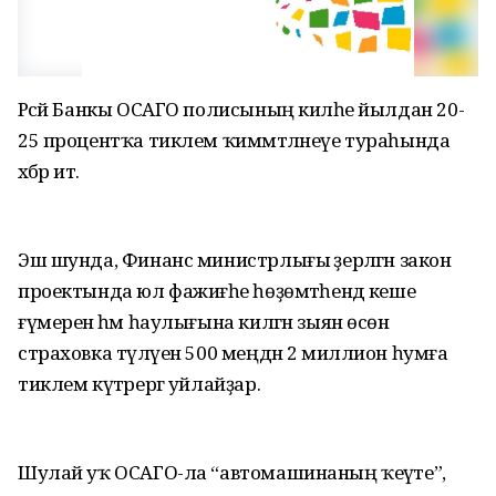
Рәсәй Банкы ОСАГО полисының киләһе йылдан 20-
25 процентҡа тиклем ҡиммәтләнеүе тураһында
хәбәр итә.
Эш шунда, Финанс министрлығы әҙерләгән закон
проектында юл фажиғәһе һөҙөмтәһендә кеше
ғүмеренә һәм һаулығына килгән зыян өсөн
страховка түләүен 500 меңдән 2 миллион һумға
тиклем күтәрергә уйлайҙар.
Шулай уҡ ОСАГО-ла “автомашинаның ҡеүәте”,