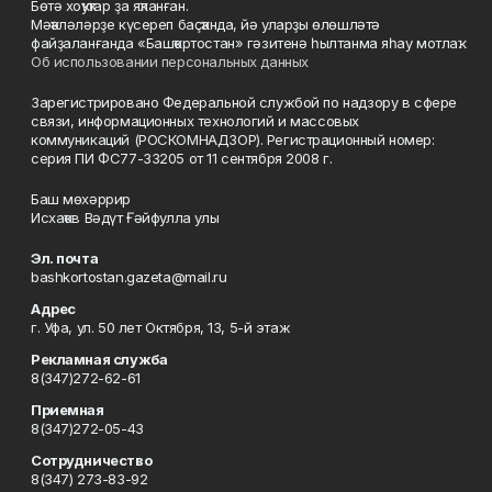
Бөтә хоҡуҡтар ҙа яҡланған.
Мәҡәләләрҙе күсереп баҫҡанда, йә уларҙы өлөшләтә
файҙаланғанда «Башҡортостан» гәзитенә һылтанма яһау мотлаҡ.
Об использовании персональных данных
Зарегистрировано Федеральной службой по надзору в сфере
связи, информационных технологий и массовых
коммуникаций (РОСКОМНАДЗОР). Регистрационный номер:
серия ПИ ФС77-33205 от 11 сентября 2008 г.
Баш мөхәррир
Исхаҡов Вәдүт Ғәйфулла улы
Эл. почта
bashkortostan.gazeta@mail.ru
Адрес
г. Уфа, ул. 50 лет Октября, 13, 5-й этаж
Рекламная служба
8(347)272-62-61
Приемная
8(347)272-05-43
Сотрудничество
8(347) 273-83-92