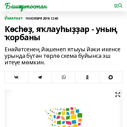
Башҡортостан
Йәмғиәт
10 НОЯБРЯ 2019, 12:40
Көсһөҙ, яҡлауһыҙҙар - уның
ҡорбаны
Енәйәтсенең йәшенеп ятыуы йәки икенсе
урында бүтән төрлө схема буйынса эш
итеүе мөмкин.