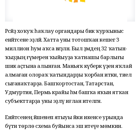
Рәсәйҙә хоҡуҡ һаҡлау органдары бик ҡурҡыныс
енәйәтсене эҙләй. Хатта уны тотошҡан кешегә 3
миллион һум аҡса вәғәҙәләнә. Был әҙәмдең 32 ҡатын-
ҡыҙҙың ғүмерен ҡыйыуҙа ҡатнашы барлығы
шик аҫтына алынған. Маньяҡ күберәк үҙен яҡлай
алмаған олораҡ ҡатындарҙы ҡорбан иткән, тиелә
сығанаҡтарҙа. Башҡортостан, Татарстан,
Удмуртия, Пермь крайы һәм башҡа яҡын ятҡан
субъекттарҙа уны эҙләү иғлан ителгән.
Енәйәтсенең йәшенеп ятыуы йәки икенсе урында
бүтән төрлө схема буйынса эш итеүе мөмкин.