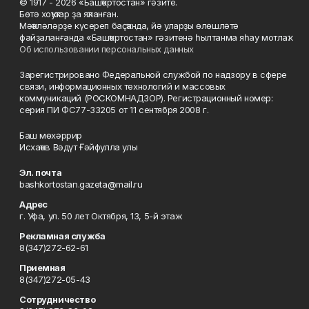
© 1917 - 2026 «Башҡортостан» гәзите.
Бөтә хоҡуҡтар ҙа яҡланған.
Мәҡәләләрҙе күсереп баҫҡанда, йә уларҙы өлөшләтә
файҙаланғанда «Башҡортостан» гәзитенә һылтанма яһау мотлаҡ.
Об использовании персональных данных
Зарегистрировано Федеральной службой по надзору в сфере
связи, информационных технологий и массовых
коммуникаций (РОСКОМНАДЗОР). Регистрационный номер:
серия ПИ ФС77-33205 от 11 сентября 2008 г.
Баш мөхәррир
Исхаҡов Вәдүт Ғәйфулла улы
Эл. почта
bashkortostan.gazeta@mail.ru
Адрес
г. Уфа, ул. 50 лет Октября, 13, 5-й этаж
Рекламная служба
8(347)272-62-61
Приемная
8(347)272-05-43
Сотрудничество