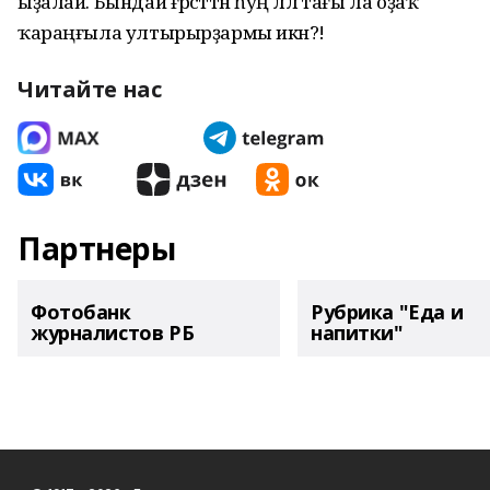
ыҙалай. Бындай ғәрәсәттән һуң әллә тағы ла оҙаҡ
ҡараңғыла ултырырҙармы икән?!
Читайте нас
Партнеры
Фотобанк
Рубрика "Еда и
журналистов РБ
напитки"