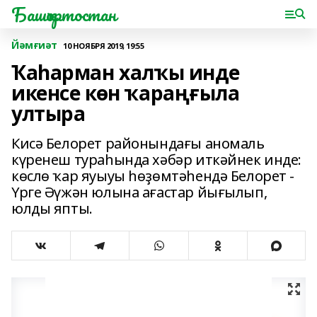
Башҡортостан
Йәмғиәт
10 НОЯБРЯ 2019, 19:55
Ҡаһарман халҡы инде
икенсе көн ҡараңғыла
ултыра
Кисә Белорет районындағы аномаль
күренеш тураһында хәбәр иткәйнек инде:
көслө ҡар яуыуы һөҙөмтәһендә Белорет -
Үрге Әүжән юлына ағастар йығылып,
юлды япты.