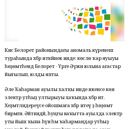
Кисә Белорет районындағы аномаль күренеш
тураһында хәбәр иткәйнек инде: көслө ҡар яуыуы
һөҙөмтәһендә Белорет - Үрге Әүжән юлына ағастар
йығылып, юлды япты.
Әле Ҡаһарман ауылы халҡы инде икенсе көн
электр утһыҙ ултырыуы хаҡында хәбәр итә.
Хеҙмәтләндереүсе ойошмаға хәбәр итеү ҙә һөҙөмтә
бирмәгән. Әйткәндәй, һуңғы ваҡытта ауылда электр
уты йыш ҡына һүнә һәм ҡаһармандар утһыҙ