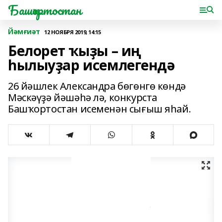
Башҡортостан
Йәмғиәт
12 НОЯБРЯ 2019, 14:15
Белорет ҡыҙы – иң
һылыуҙар исемлегендә
26 йәшлек Александра бөгөнгө көндә
Мәскәүҙә йәшәһә лә, конкурста
Башҡортостан исеменән сығыш яһай.