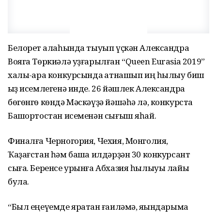
Белорет ҡалаһында тыуып үҫкән Александра
Вояга Төркиәлә уҙғарылған “Queen Eurasia 2019”
халыҡ-ара конкурсында ҡатнашып иң һылыу биш
ҡыҙ исемлегенә инде. 26 йәшлек Александра
бөгөнгө көндә Мәскәүҙә йәшәһә лә, конкурста
Башҡортостан исеменән сығыш яһай.
Финалға Черногория, Чехия, Монголия,
Ҡаҙағстан һәм башҡа илдәрҙән 30 конкурсант
сыға. Беренсе урынға Абхазия һылыуы лайыҡ
була.
“Был еңеүемде яратҡан ғаиләмә, яҡындарыма