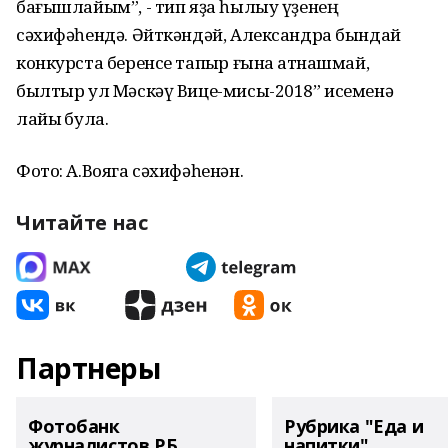
бағышлайым”, - тип яҙа һылыу үҙенең
сәхифәһендә. Әйткәндәй, Александра бындай
конкурста беренсе тапҡыр ғына ҡатнашмай,
былтыр ул Мәскәү Вице-мисы-2018” исеменә
лайыҡ була.
Фото: А.Вояга сәхифәһенән.
Читайте нас
Партнеры
Фотобанк
Рубрика "Еда и
журналистов РБ
напитки"