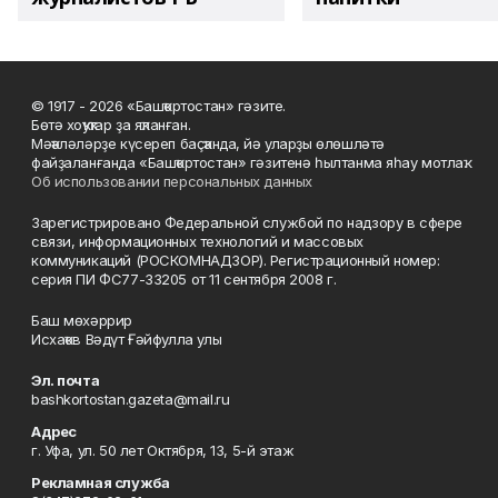
© 1917 - 2026 «Башҡортостан» гәзите.
Бөтә хоҡуҡтар ҙа яҡланған.
Мәҡәләләрҙе күсереп баҫҡанда, йә уларҙы өлөшләтә
файҙаланғанда «Башҡортостан» гәзитенә һылтанма яһау мотлаҡ.
Об использовании персональных данных
Зарегистрировано Федеральной службой по надзору в сфере
связи, информационных технологий и массовых
коммуникаций (РОСКОМНАДЗОР). Регистрационный номер:
серия ПИ ФС77-33205 от 11 сентября 2008 г.
Баш мөхәррир
Исхаҡов Вәдүт Ғәйфулла улы
Эл. почта
bashkortostan.gazeta@mail.ru
Адрес
г. Уфа, ул. 50 лет Октября, 13, 5-й этаж
Рекламная служба