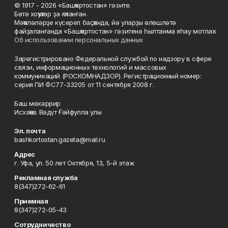
© 1917 - 2026 «Башҡортостан» гәзите.
Бөтә хоҡуҡтар ҙа яҡланған.
Мәҡәләләрҙе күсереп баҫҡанда, йә уларҙы өлөшләтә
файҙаланғанда «Башҡортостан» гәзитенә һылтанма яһау мотлаҡ.
Об использовании персональных данных
Зарегистрировано Федеральной службой по надзору в сфере
связи, информационных технологий и массовых
коммуникаций (РОСКОМНАДЗОР). Регистрационный номер:
серия ПИ ФС77-33205 от 11 сентября 2008 г.
Баш мөхәррир
Исхаҡов Вәдүт Ғәйфулла улы
Эл. почта
bashkortostan.gazeta@mail.ru
Адрес
г. Уфа, ул. 50 лет Октября, 13, 5-й этаж
Рекламная служба
8(347)272-62-61
Приемная
8(347)272-05-43
Сотрудничество