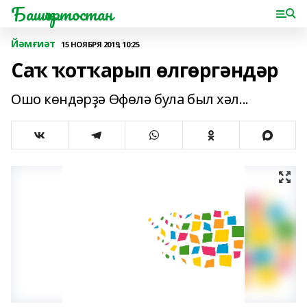
Башҡортостан
Йәмғиәт
15 НОЯБРЯ 2019, 10:25
Саҡ ҡотҡарып өлгөргәндәр
Ошо көндәрҙә Өфөлә була был хәл...