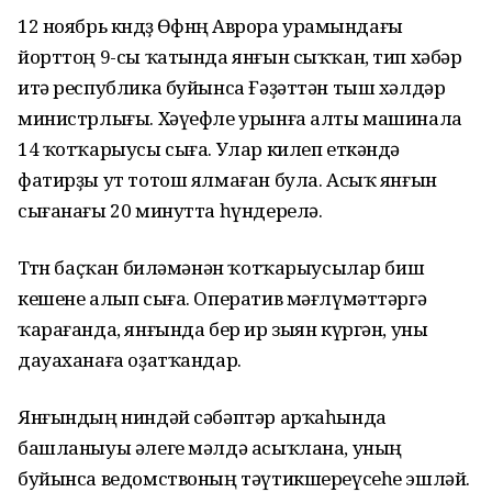
12 ноябрь көндөҙ Өфөнөң Аврора урамындағы
йорттоң 9-сы ҡатында янғын сыҡҡан, тип хәбәр
итә республика буйынса Ғәҙәттән тыш хәлдәр
министрлығы. Хәүефле урынға алты машинала
14 ҡотҡарыусы сыға. Улар килеп еткәндә
фатирҙы ут тотош ялмаған була. Асыҡ янғын
сығанағы 20 минутта һүндерелә.
Төтөн баҫҡан биләмәнән ҡотҡарыусылар биш
кешене алып сыға. Оператив мәғлүмәттәргә
ҡарағанда, янғында бер ир зыян күргән, уны
дауаханаға оҙатҡандар.
Янғындың ниндәй сәбәптәр арҡаһында
башланыуы әлеге мәлдә асыҡлана, уның
буйынса ведомствоның тәүтикшереүсеһе эшләй.