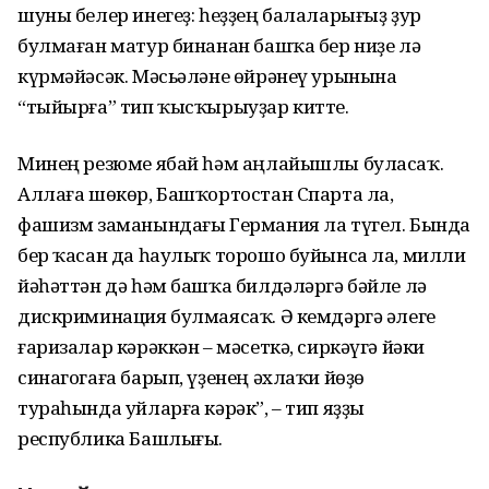
шуны белер инегеҙ: һеҙҙең балаларығыҙ ҙур
булмаған матур бинанан башҡа бер ниҙе лә
күрмәйәсәк. Мәсьәләне өйрәнеү урынына
“тыйырға” тип ҡысҡырыуҙар китте.
Минең резюме ябай һәм аңлайышлы буласаҡ.
Аллаға шөкөр, Башҡортостан Спарта ла,
фашизм заманындағы Германия ла түгел. Бында
бер ҡасан да һаулыҡ торошо буйынса ла, милли
йәһәттән дә һәм башҡа билдәләргә бәйле лә
дискриминация булмаясаҡ. Ә кемдәргә әлеге
ғаризалар кәрәккән – мәсеткә, сиркәүгә йәки
синагогаға барып, үҙенең әхлаҡи йөҙө
тураһында уйларға кәрәк”, – тип яҙҙы
республика Башлығы.