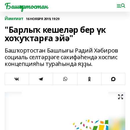
Башҡортостан
Йәмғиәт
16 НОЯБРЯ 2019, 19:29
"Барлыҡ кешеләр бер үк
хоҡуҡтарға эйә"
Башҡортостан Башлығы Радий Хәбиров
социаль селтәрҙәге сәхифәһендә хоспис
концепцияһы тураһында яҙҙы.