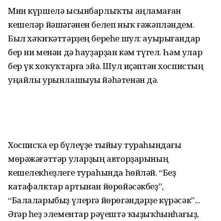
Мин күршелә ысынбарлыҡты аңламаған
кешеләр йәшәгәнен белеп ныҡ ғәжәпләндем.
Был хәҡиҡәттәрҙең береһе шул: ауырығандар
бер ни менән дә һауҙарҙан кәм түгел. Һәм улар
бер үк хоҡуҡтарға эйә. Шул иҫәптән хоспистың
уңайлы урынлашыуы йәһәтенән дә.
Хосписҡа ер бүлеүҙе тыйыу тураһындағы
мөрәжәғәттәр уларҙың авторҙарының
кешелекһеҙлеге тураһында һөйләй. “Беҙ
катафалктар артынан йөрөйәсәкбеҙ”,
“Балаларыбыҙ үлергә йөрөгәндәрҙе күрәсәк”...
Әгәр һеҙ элементар рәүештә ҡыҙыҡһынһағыҙ,