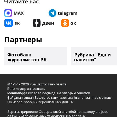
Читайте нас
Партнеры
Фотобанк
Рубрика "Еда и
журналистов РБ
напитки"
© 1917 - 2026 «Башҡортостан» гәзите.
Бөтә хоҡуҡтар ҙа яҡланған.
Мәҡәләләрҙе күсереп баҫҡанда, йә уларҙы өлөшләтә
файҙаланғанда «Башҡортостан» гәзитенә һылтанма яһау мотлаҡ.
Об использовании персональных данных
Зарегистрировано Федеральной службой по надзору в сфере
связи, информационных технологий и массовых