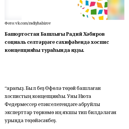
Фото: vk.com/radiyhabirov
Башҡортостан Башлығы Радий Хәбиров
социаль селтәрҙәге сәхифәһендә хоспис
концепцияһы тураһында яҙҙы.
“Ҡарағыҙ. Был беҙ Өфөлә төҙөй башлаған
хоспистың концепцияһы. Уны Нюта
Федермессер етәкселегендәге абруйлы
эксперттар төркөмө иң яҡшы тип билдәләгән
урында төҙөйәсәкбеҙ.