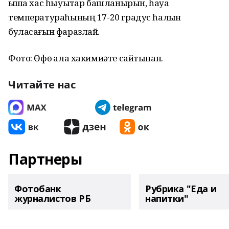
ҡышҡа хас һыуыҡтар башланырын, һауа
температураһының 17-20 градус һалҡын
буласағын фаразлай.
Фото: Өфө ҡала хакимиәте сайтынан.
Читайте нас
Партнеры
Фотобанк
Рубрика "Еда и
журналистов РБ
напитки"