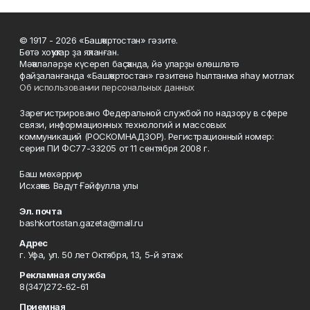
© 1917 - 2026 «Башҡортостан» гәзите.
Бөтә хоҡуҡтар ҙа яҡланған.
Мәҡәләләрҙе күсереп баҫҡанда, йә уларҙы өлөшләтә
файҙаланғанда «Башҡортостан» гәзитенә һылтанма яһау мотлаҡ.
Об использовании персональных данных
Зарегистрировано Федеральной службой по надзору в сфере
связи, информационных технологий и массовых
коммуникаций (РОСКОМНАДЗОР). Регистрационный номер:
серия ПИ ФС77-33205 от 11 сентября 2008 г.
Баш мөхәррир
Исхаҡов Вәдүт Ғәйфулла улы
Эл. почта
bashkortostan.gazeta@mail.ru
Адрес
г. Уфа, ул. 50 лет Октября, 13, 5-й этаж
Рекламная служба
8(347)272-62-61
Приемная