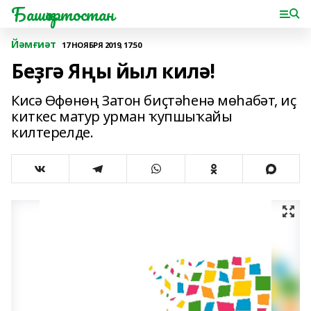
Башҡортостан
Йәмғиәт
17 НОЯБРЯ 2019, 17:50
Беҙгә Яңы йыл килә!
Кисә Өфөнөң Затон биҫтәһенә мөһабәт, иҫ
киткес матур урман ҡупшыҡайы
килтерелде.