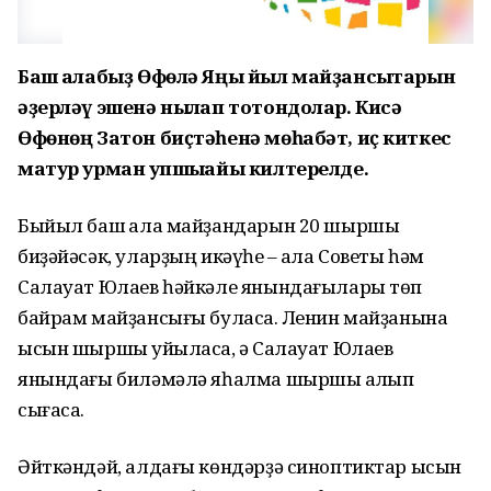
Баш ҡалабыҙ Өфөлә Яңы йыл майҙансыҡтарын
әҙерләү эшенә ныҡлап тотондолар. Кисә
Өфөнөң Затон биҫтәһенә мөһабәт, иҫ киткес
матур урман ҡупшыҡайы килтерелде.
Быйыл баш ҡала майҙандарын 20 шыршы
биҙәйәсәк, уларҙың икәүһе – ҡала Советы һәм
Салауат Юлаев һәйкәле янындағылары төп
байрам майҙансығы буласаҡ. Ленин майҙанына
ысын шыршы ҡуйыласаҡ, ә Салауат Юлаев
янындағы биләмәлә яһалма шыршы ҡалҡып
сығасаҡ.
Әйткәндәй, алдағы көндәрҙә синоптиктар ысын