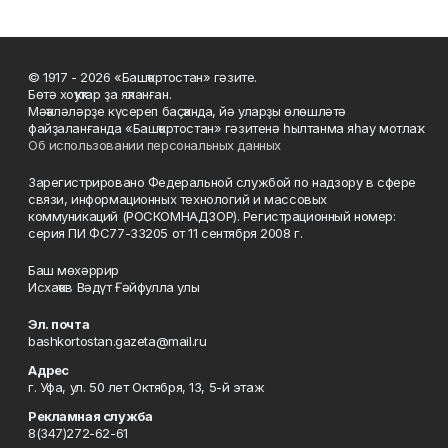
© 1917 - 2026 «Башҡортостан» гәзите.
Бөтә хоҡуҡтар ҙа яҡланған.
Мәҡәләләрҙе күсереп баҫҡанда, йә уларҙы өлөшләтә
файҙаланғанда «Башҡортостан» гәзитенә һылтанма яһау мотлаҡ.
Об использовании персональных данных
Зарегистрировано Федеральной службой по надзору в сфере
связи, информационных технологий и массовых
коммуникаций (РОСКОМНАДЗОР). Регистрационный номер:
серия ПИ ФС77-33205 от 11 сентября 2008 г.
Баш мөхәррир
Исхаҡов Вәдүт Ғәйфулла улы
Эл. почта
bashkortostan.gazeta@mail.ru
Адрес
г. Уфа, ул. 50 лет Октября, 13, 5-й этаж
Рекламная служба
8(347)272-62-61