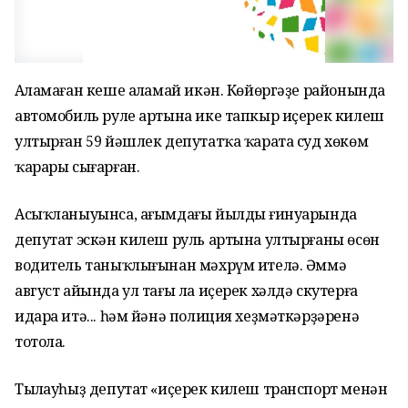
Аңламаған кеше аңламай икән. Көйөргәҙе районында
автомобиль руле артына ике тапкыр иҫерек килеш
ултырған 59 йәшлек депутатҡа ҡарата суд хөкөм
ҡарары сығарған.
Асыҡланыуынса, ағымдағы йылдың ғинуарында
депутат эскән килеш руль артына ултырғаны өсөн
водитель таныҡлығынан мәхрүм ителә. Әммә
август айында ул тағы ла иҫерек хәлдә скутерға
идара итә... һәм йәнә полиция хеҙмәткәрҙәренә
тотола.
Тыңлауһыҙ депутат «иҫерек килеш транспорт менән