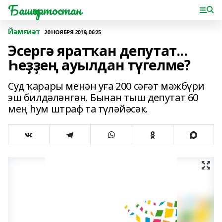
Башҡортостан
Йәмғиәт
20 НОЯБРЯ 2019, 06:25
Эсергә яратҡан депутат...
Һеҙҙең ауылдан түгелме?
Суд ҡарары менән уға 200 сәғәт мәжбүри
эш билдәләнгән. Бынан тыш депутат 60
мең һум штраф та түләйәсәк.