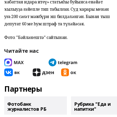
ҡабаттан идара итеү» статьяһы буйынса енәйәт
ҡылыуҙа ғәйепле тип табылған. Суд ҡарары менән
уға 200 сәғәт мәжбүри эш билдәләнгән. Бынан тыш
депутат 60 мең һум штраф та түләйәсәк.
Фото: "Бәйләнештә" сайтынан.
Читайте нас
Партнеры
Фотобанк
Рубрика "Еда и
журналистов РБ
напитки"