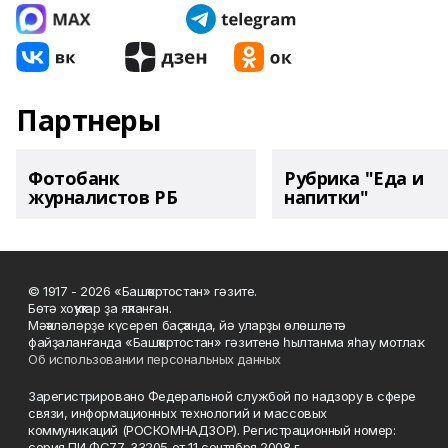
Партнеры
Фотобанк
Рубрика "Еда и
журналистов РБ
напитки"
© 1917 - 2026 «Башҡортостан» гәзите.
Бөтә хоҡуҡтар ҙа яҡланған.
Мәҡәләләрҙе күсереп баҫҡанда, йә уларҙы өлөшләтә
файҙаланғанда «Башҡортостан» гәзитенә һылтанма яһау мотлаҡ.
Об использовании персональных данных
Зарегистрировано Федеральной службой по надзору в сфере
связи, информационных технологий и массовых
коммуникаций (РОСКОМНАДЗОР). Регистрационный номер:
серия ПИ ФС77-33205 от 11 сентября 2008 г.