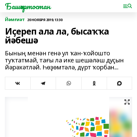
Башҡортостан
Йәмғиәт
20 НОЯБРЯ 2019, 13:30
Иҫереп ала ла, бысаҡҡа
йәбешә
Бының менән генә ул ҡан-ҡойошто
туҡтатмай, тағы ла ике шешәләш дуҫын
йәрәхәтләй. Һөҙөмтәлә, дүрт ҡорбан...