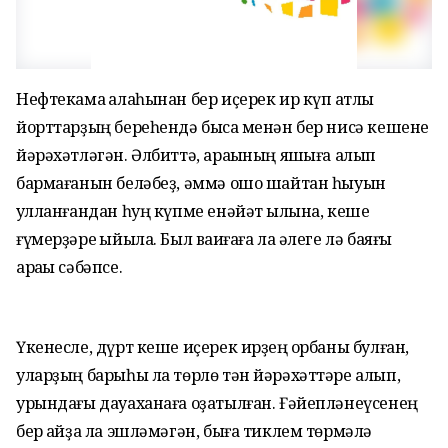
Нефтекама ҡалаһынан бер иҫерек ир күп ҡатлы
йорттарҙың береһендә бысаҡ менән бер нисә кешене
йәрәхәтләгән. Әлбиттә, араҡының яҡшыға алып
бармағанын беләбеҙ, әммә ошо шайтан һыуын
ҡулланғандан һуң күпме енәйәт ҡылына, кеше
ғүмерҙәре ҡыйыла. Был ваҡиғаға ла әлеге лә баяғы
араҡы сәбәпсе.
Үкенесле, дүрт кеше иҫерек ирҙең ҡорбаны булған,
уларҙың барыһы ла төрлө тән йәрәхәттәре алып,
урындағы дауаханаға оҙатылған. Ғәйепләнеүсенең
бер ҡайҙа ла эшләмәгән, быға тиклем төрмәлә