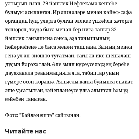
ултырып сыҡҡан, 29 йәшлек Нефтекама кешеһе
булыуы асыҡланған. Ир әшнәләре менән кәйеф-сафа
ҡорғандан һуң, уларға булған элекке үпкәһен хәтергә
төшөрөп, тәүҙә бысаҡ менән бер нисә тапҡыр 32
йәшлек танышына сәнсә, аҙаҡ танышының
һөйәркәһенә лә бысаҡ менән ташлана. Бының менән
генә ул ҡан-ҡойошто туҡтатмай, тағы ла ике шешәләш
дуҫын йәрәхәтләй. Әле зыян күреүселәрҙең береһе
дауаханала реанимацияла ята, табиптар уның
ғүмере өсөн көрәшә. Аяныслы ваҡиға буйынса енәйәт
эше ҡуҙғатылған, ғәйепләнеүсе ҡулға алынған һәм үҙ
ғәйебен таныған.
Фото: "Бәйләнештә" сайтынан.
Читайте нас