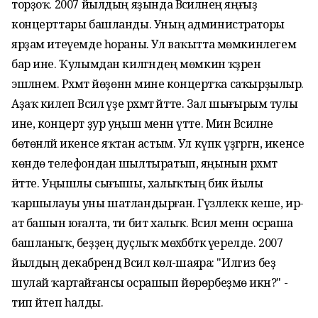
торҙоҡ. 2007 йылдың яҙында Вәсиләнең яңғыҙ
концерттары башланды. Уның администраторы
ярҙам итеүемде һораны. Ул ваҡытта мөмкинлегем
бар ине. Ҡулымдан килгәндең мөмкин ҡәҙәрен
эшләнем. Рәхмәт йөҙөнән мине концертҡа саҡырҙылыр.
Аҙаҡ килеп Вәсилә үҙе рәхмәт әйтте. Зал шығырым тулы
ине, концерт ҙур уңыш менән үтте. Мин Вәсиләне
бөтөнләй икенсе яҡтан астым. Ул күпкә үҙгәргән, икенсе
көндө телефондан шылтыратып, яңынын рәхмәт
әйтте. Уңышлы сығышы, халыҡтың бик йылы
ҡаршылауы уны шатландырған. Гүзәллеккә кеше, ир-
ат башын юғалта, ти бит халыҡ. Вәсилә менән осраша
башланыҡ, беҙҙең дуҫлыҡ мөхәббәткә әүерелде. 2007
йылдың декабрендә Вәсилә көлә-шаяра: "Илгиз беҙ
шулай ҡартайғансы осрашып йөрөрбеҙмө икән?" -
тип әйтеп һалды.