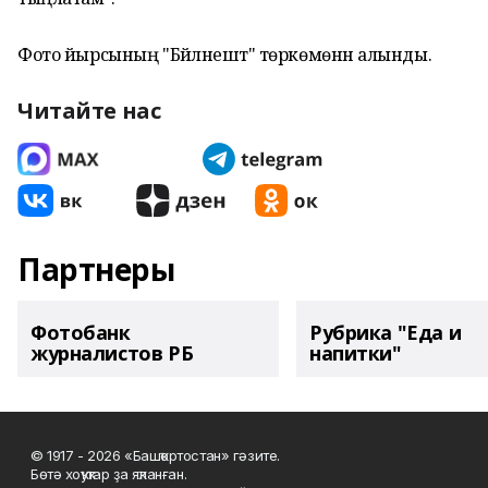
Фото йырсының "Бәйләнештә" төркөмөнән алынды.
Читайте нас
Партнеры
Фотобанк
Рубрика "Еда и
журналистов РБ
напитки"
© 1917 - 2026 «Башҡортостан» гәзите.
Бөтә хоҡуҡтар ҙа яҡланған.