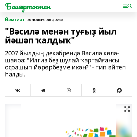
Башҡортостан
Йәмғиәт
20 НОЯБРЯ 2019, 05:30
"Вәсилә менән туғыҙ йыл
йәшәп ҡалдыҡ"
2007 йылдың декабрендә Вәсилә көлә-
шаяра: "Илгиз беҙ шулай ҡартайғансы
осрашып йөрөрбеҙме икән?" - тип әйтеп
һалды.