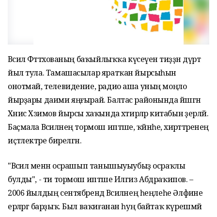
Вәсилә Фәттәхованың баҡыйлыҡҡа күсеүенә тиҙҙән дүрт
йыл тула. Тамашасылар яратҡан йырсыһын
онотмай, телевидение, радио аша уның моңло
йырҙары даими яңғырай. Балтас районында йәшәгән
Хәнис Хәзимов йырсы хаҡында хәтирәләр китабын әҙерләй.
Баҫмала Вәсиләнең тормош иптәше, ҡәйнәһе, әхирәттәренең
иҫтәлектәре бирелгән.
"Вәсилә менән осрашып танышыуыубыҙ осраҡлы
булды", - ти тормош иптәше Илгиз Абдраҡипов. –
2006 йылдың сентябрендә Вәсиләнең һеңлеһе Әлфиәне
ерләргә барҙыҡ. Был ваҡиғанан һуң байтаҡ күрешмәй