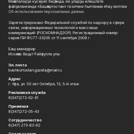
Мәҡәләләрҙе күсереп баҫҡанда, йә уларҙы өлөшләтә
файҙаланғанда «Башҡортостан» гәзитенә һылтанма яһау мотлаҡ.
Об использовании персональных данных
Зарегистрировано Федеральной службой по надзору в сфере
связи, информационных технологий и массовых
коммуникаций (РОСКОМНАДЗОР). Регистрационный номер:
серия ПИ ФС77-33205 от 11 сентября 2008 г.
Баш мөхәррир
Исхаҡов Вәдүт Ғәйфулла улы
Эл. почта
bashkortostan.gazeta@mail.ru
Адрес
г. Уфа, ул. 50 лет Октября, 13, 5-й этаж
Рекламная служба
8(347)272-62-61
Приемная
8(347)272-05-43
Сотрудничество
8(347) 273-83-92
Отдел кадров