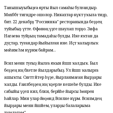
Танышыуыбыҙға ярты йыл самаһы булғандыр.
Мөхәббәт тигәндәре ошолор. Никахтар күктә уҡыла тиҙәр,
бит. 22 декабрҙә "Россиянка" ресторанында беҙҙең
туйыбыҙ үтте. Өфөнөң үҙәге шаулап торҙо. Зифа
Нагаева туйҙың тамадаһы булды. Ике яҡтан да
дуҫтар, туғандар йыйылған ине. Иҫтә ҡалырлыҡ
мөһим һәм күркәм байрам...
Вәсилә менән туғыҙ йылға яҡын йәшәп ҡалдыҡ. Был
беҙҙең иң бәхетле йылдарыбыҙ. Ул йәшәп ҡалырға
ашыҡты. Сәнғәттә әйтер һүҙе, йырланмаған йырҙары
ҡалды. Ғаиләбеҙҙең иң ҡәҙерле кешеһе булды. Ике
сабыйы үҫеп килә, бәлки, берәйһе йырсы һөнәрен
һайлар. Мин улар йөҙөндә Вәсиләне күрәм. Вәсиләмдең
йырҙары менән йәшәйем, уларҙы балаларыма
тыңлатам".