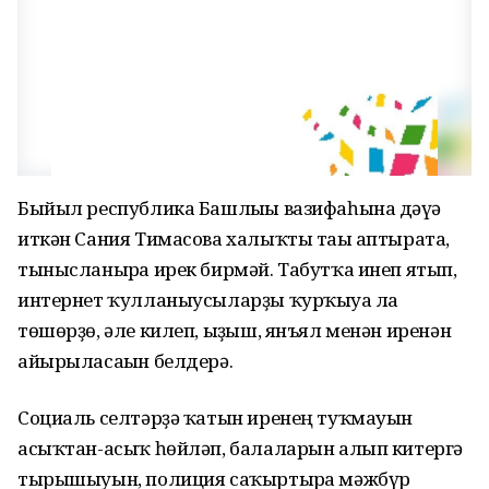
Быйыл республика Башлығы вазифаһына дәғүә
иткән Сания Тимасова халыҡты тағы аптырата,
тынысланырға ирек бирмәй. Табутҡа инеп ятып,
интернет ҡулланыусыларҙы ҡурҡыуға ла
төшөрҙө, әле килеп, ыҙғыш, янъял менән иренән
айырыласағын белдерә.
Социаль селтәрҙә ҡатын иренең туҡмауын
асыҡтан-асыҡ һөйләп, балаларын алып китергә
тырышыуын, полиция саҡыртырға мәжбүр