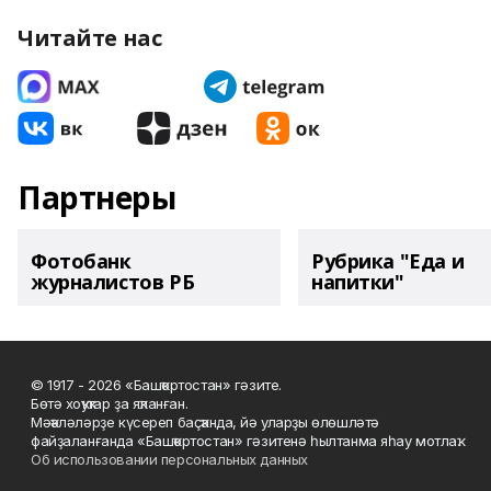
Читайте нас
Партнеры
Фотобанк
Рубрика "Еда и
журналистов РБ
напитки"
© 1917 - 2026 «Башҡортостан» гәзите.
Бөтә хоҡуҡтар ҙа яҡланған.
Мәҡәләләрҙе күсереп баҫҡанда, йә уларҙы өлөшләтә
файҙаланғанда «Башҡортостан» гәзитенә һылтанма яһау мотлаҡ.
Об использовании персональных данных