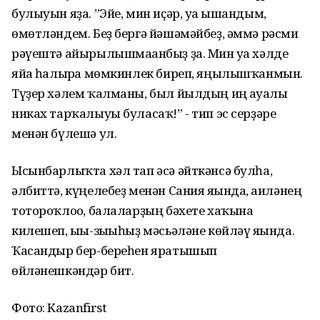
булыуын яҙа. ”Эйе, мин иҫәр, уға ышандым,
өмөтләндем. Беҙ бергә йәшәмәйбеҙ, әммә рәсми
рәүештә айырылышмағанбыҙ ҙа. Мин уға хәлде
яйға һалырға мөмкинлек биреп, яңылышҡанмын.
Түҙер хәлем ҡалманы, был йылдың иң ғауғалы
никах тарҡалыуы буласаҡ!” - тип эс серҙәре
менән бүлешә ул.
Ысынбарлыҡта хәл тап әсә әйткәнсә булһа,
әлбиттә, күңелебеҙ менән Сания яғында, ғаиләнең
тотороҡлоғо, балаларҙың бәхете хаҡына
килешеп, ығы-зығыһыҙ мәсьәләне көйләү яғында.
Ҡасандыр бер-береһен яратышып
өйләнешкәндәр бит.
Фото: Kazanfirst