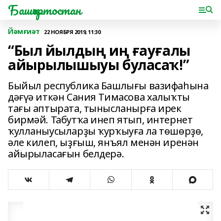
Башҡортостан
Йәмғиәт
22 НОЯБРЯ 2019, 11:30
“Был йылдың иң ғауғалы
айырылышыуы буласаҡ!”
Быйыл республика Башлығы вазифаһына
дәғүә иткән Сания Тимасова халыҡты
тағы аптырата, тынысланырға ирек
бирмәй. Табутҡа инеп ятып, интернет
ҡулланыусыларҙы ҡурҡыуға ла төшөрҙө,
әле килеп, ыҙғыш, янъял менән иренән
айырыласағын белдерә.