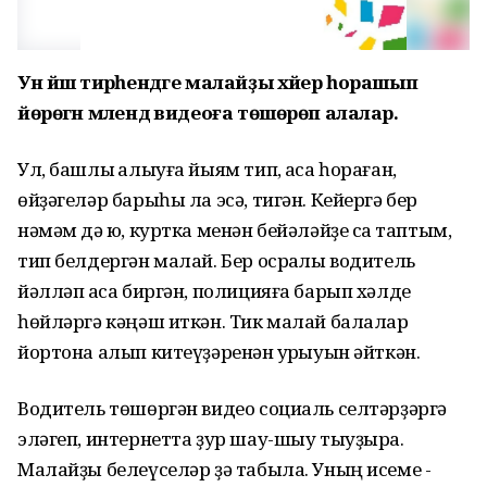
Ун йәш тирәһендәге малайҙы хәйер һорашып
йөрөгән мәлендә видеоға төшөрөп алалар.
Ул, башлыҡ алыуға йыям тип, аҡса һораған,
өйҙәгеләр барыһы ла эсә, тигән. Кейергә бер
нәмәм дә юҡ, куртка менән бейәләйҙе саҡ таптым,
тип белдергән малай. Бер осраҡлы водитель
йәлләп аҡса биргән, полицияға барып хәлде
һөйләргә кәңәш иткән. Тик малай балалар
йортона алып китеүҙәренән ҡурҡыуын әйткән.
Водитель төшөргән видео социаль селтәрҙәргә
эләгеп, интернетта ҙур шау-шыу тыуҙыра.
Малайҙы белеүселәр ҙә табыла. Уның исеме -