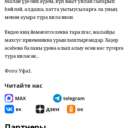
Малай үҙе бик әүҙем, күп ваҡыт уйлап сығарып
һөйләй, алдаша, хатта уҡытыусыларға ла уның
менән ауыра тура килә икән.
Видео киң йәмәғәтселеккә таралғас, малайҙы
махсус приемникка урынлаштырғандар. Хәҙер
әсәһенә баланы үҙенә алып ҡалыу өсөн көс түгергә
тура киләсәк...
Фото: Уфа1.
Читайте нас
Партнеры