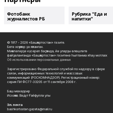
Фотобанк
Рубрика "Еда и
журналистов РБ
напитки"
© 1917 - 2026 «Башҡортостан» гәзите.
Бөтә хоҡуҡтар ҙа яҡланған.
Мәҡәләләрҙе күсереп баҫҡанда, йә уларҙы өлөшләтә
файҙаланғанда «Башҡортостан» гәзитенә һылтанма яһау мотлаҡ.
Об использовании персональных данных
Зарегистрировано Федеральной службой по надзору в сфере
связи, информационных технологий и массовых
коммуникаций (РОСКОМНАДЗОР). Регистрационный номер:
серия ПИ ФС77-33205 от 11 сентября 2008 г.
Баш мөхәррир
Исхаҡов Вәдүт Ғәйфулла улы
Эл. почта
bashkortostan.gazeta@mail.ru