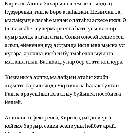
Кирилл. Алина Захарьяш исемле ҡатындың
һүҙҙәренән, ғаилә Бөрө ҡалаһынан. Ысынлап та,
малайҙың өләсәһе менән олатаһы эскесе икән. Ә
бына әсәһе - супермаркетта һатыусы-кассир,
ауыр хәлдә ҡалған ҡатын. Сөнки өләсәй кеше эсеп
алып, ейәненең күҙ алдында йыш ҡына ҡыҙына ҡул
күтәрә, әрләшә, икеһен бүлмәһенән ҡыуырға
маташа икән. Баҡтиһәң, улар бер ятаҡта көн күрә.
Ҡыҙғанысҡа ҡаршы, малайҙың атаһы хәрби
хеҙмәте барышында Украинала һәләк булған.
Ғаилә ҡараусыһын юғалтыу буйынса пособиеға
йәшәй.
Алинаның фекеренсә, Кириллдың кейергә
кейеме барҙыр, сөнки әсәһе уны һәйбәт ҡарай.