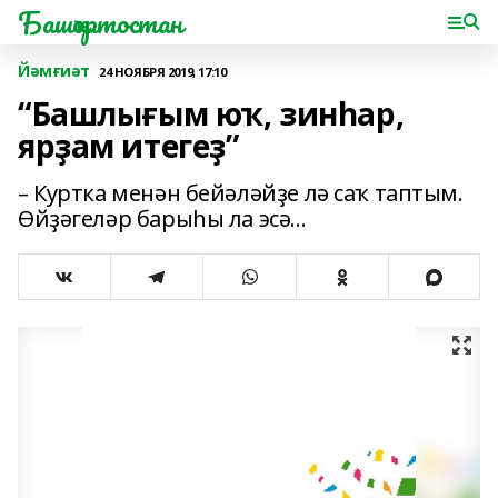
Башҡортостан
Йәмғиәт
24 НОЯБРЯ 2019, 17:10
“Башлығым юҡ, зинһар,
ярҙам итегеҙ”
– Куртка менән бейәләйҙе лә саҡ таптым.
Өйҙәгеләр барыһы ла эсә...