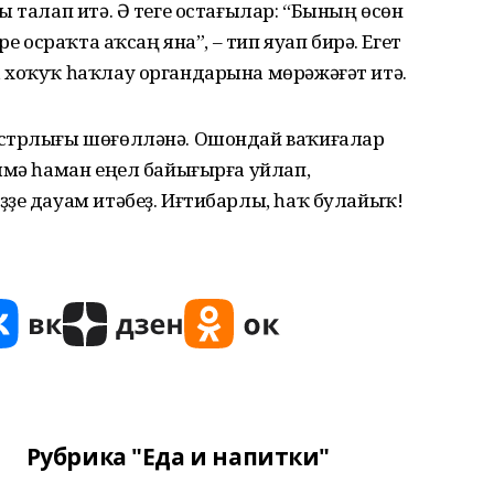
ы талап итә. Ә теге остағылар: “Бының өсөн
ре осраҡта аҡсаң яна”, – тип яуап бирә. Егет
 хоҡуҡ һаҡлау органдарына мөрәжәғәт итә.
истрлығы шөғөлләнә. Ошондай ваҡиғалар
ммә һаман еңел байығырға уйлап,
ҙе дауам итәбеҙ. Иғтибарлы, һаҡ булайыҡ!
Рубрика "Еда и напитки"