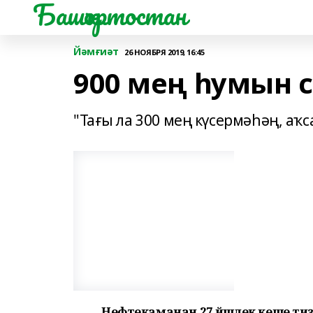
Башҡортостан
Йәмғиәт
26 НОЯБРЯ 2019, 16:45
900 мең һумын с
"Тағы ла 300 мең күсермәһәң, аҡс
Нефтекаманан 27 йәшлек кеше тиҙ 