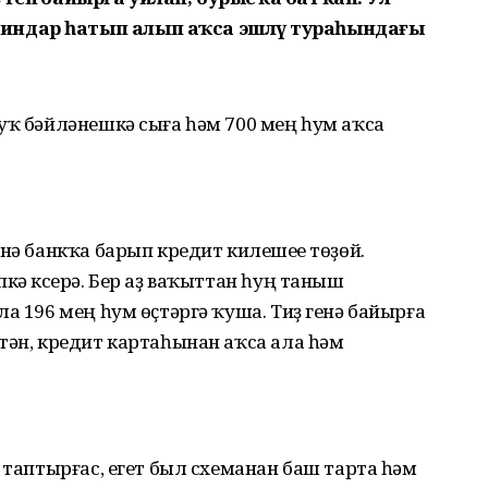
индар һатып алып аҡса эшләү тураһындағы
уҡ бәйләнешкә сыға һәм 700 мең һум аҡса
нә банкҡа барып кредит килешеүе төҙөй.
кә күсерә. Бер аҙ ваҡыттан һуң таныш
а 196 мең һум өҫтәргә ҡуша. Тиҙ генә байырға
тән, кредит картаһынан аҡса ала һәм
 таптырғас, егет был схеманан баш тарта һәм