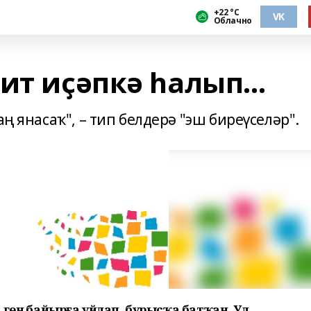
+22 °С
VK
Облачно
ит иҫәпкә һалып...
аң янасаҡ", – тип белдерә "эш биреүселәр".
генә байырға уйлап, бурысҡа батҡан. Ул