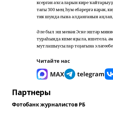
күсергән аҡсаларын кире ҡайтарыуҙ
тағы 300 мең һум ебәрергә кәрәк, ки
тик шунда ғына алданғанын аңлап,
Әле был эш менән Эске эштәр мин
тураһында күпме яҙыла, ишетелә, ә
мутлашыусылар тоҙағына эләгеүебеҙ
Читайте нас
Партнеры
Фотобанк журналистов РБ