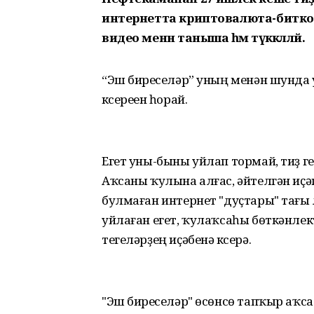
интернетта криптовалюта-битко
видео менән таныша һәм тәүәккәлләй.
“Эш биреүселәр” уның менән шунда 
күсереүен һорай.
Егет уны-быны уйлап тормай, тиҙ ге
Аҡсаны ҡулына алғас, әйтелгән иҫәп
булмаған интернет "дуҫтары" тағы л
уйлаған егет, ҡулаҡсаһы бөткәнлек
тегеләрҙең иҫәбенә күсерә.
"Эш биреүселәр" өсөнсө тапҡыр аҡса