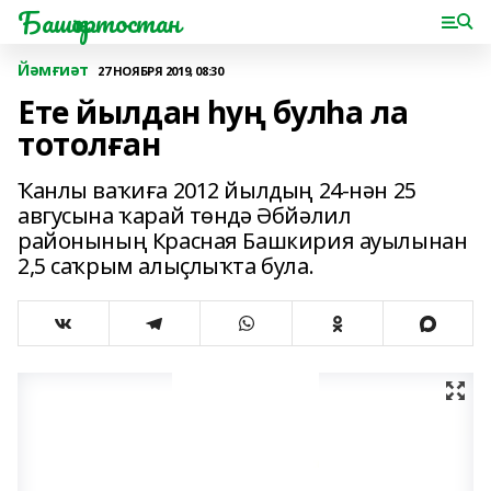
Башҡортостан
Йәмғиәт
27 НОЯБРЯ 2019, 08:30
Ете йылдан һуң булһа ла
тотолған
Ҡанлы ваҡиға 2012 йылдың 24-нән 25
авгусына ҡарай төндә Әбйәлил
районының Красная Башкирия ауылынан
2,5 саҡрым алыҫлыҡта була.