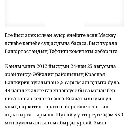
Ете йыл элек ҡылған ауыр енәйәте өсөн Мәскәү
өлкәһе кешеһе суд алдына баҫасаҡ. Был турала
Башҡортостандың Тәфтиш комитеты хәбәр итә.
Ҡанлы ваҡиға 2012 йылдың 24-нән 25 авгусына
ҡарай төндә Әбйәлил районының Красная
Башкирия ауылынан 2,5 саҡрым алыҫлыҡта була.
49 йәшлек әлеге ғәйепләнеүсе бысаҡ менән бер
нисә тапҡыр кешегә сәнсә. Енәйәт ҡылыуын ул
уның наркотик таратып йөрөгәне өсөн тип
аңлатырға тырыша. Шулай уҡ үлтереүсе әҙәм 550
мең һумлыҡ алтын сылбырҙы урлай. Зыян