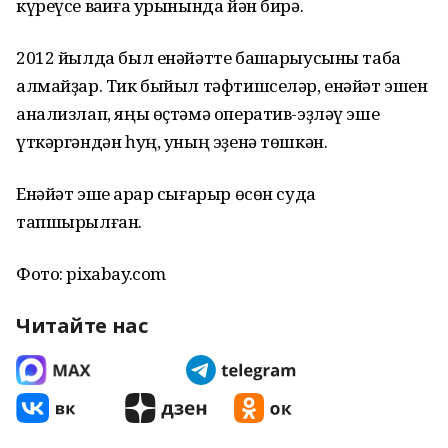
күреүсе ваҡиға урынында йән бирә.
2012 йылда был енәйәтте башҡарыусыны таба
алмайҙар. Тик быйыл тәфтишселәр, енәйәт эшен
анализлап, яңы өҫтәмә оператив-эҙләү эше
үткәргәндән һуң, уның эҙенә төшкән.
Енәйәт эше ҡарар сығарыр өсөн судҡа
тапшырылған.
Фото: pixabay.com
Читайте нас