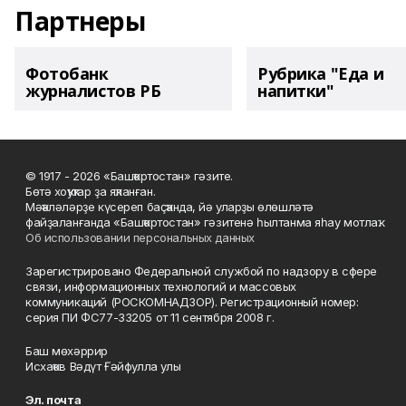
Партнеры
Фотобанк
Рубрика "Еда и
журналистов РБ
напитки"
© 1917 - 2026 «Башҡортостан» гәзите.
Бөтә хоҡуҡтар ҙа яҡланған.
Мәҡәләләрҙе күсереп баҫҡанда, йә уларҙы өлөшләтә
файҙаланғанда «Башҡортостан» гәзитенә һылтанма яһау мотлаҡ.
Об использовании персональных данных
Зарегистрировано Федеральной службой по надзору в сфере
связи, информационных технологий и массовых
коммуникаций (РОСКОМНАДЗОР). Регистрационный номер:
серия ПИ ФС77-33205 от 11 сентября 2008 г.
Баш мөхәррир
Исхаҡов Вәдүт Ғәйфулла улы
Эл. почта