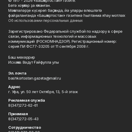
© 1917 - 2026 «Башҡортостан» гәзите.
Бөтә хоҡуҡтар ҙа яҡланған.
Мәҡәләләрҙе күсереп баҫҡанда, йә уларҙы өлөшләтә
файҙаланғанда «Башҡортостан» гәзитенә һылтанма яһау мотлаҡ.
Об использовании персональных данных
Зарегистрировано Федеральной службой по надзору в сфере
связи, информационных технологий и массовых
коммуникаций (РОСКОМНАДЗОР). Регистрационный номер:
серия ПИ ФС77-33205 от 11 сентября 2008 г.
Баш мөхәррир
Исхаҡов Вәдүт Ғәйфулла улы
Эл. почта
bashkortostan.gazeta@mail.ru
Адрес
г. Уфа, ул. 50 лет Октября, 13, 5-й этаж
Рекламная служба
8(347)272-62-61
Приемная
8(347)272-05-43
Сотрудничество