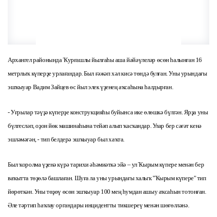
Архангел районында Ҡурғашлы йылғаһы аша йәйәүлеләр өсөн һалынған
16
метрлыҡ күперҙе урлағандар. Был ғәжәп хәл кисә төндә булған. Уны урындағы
эшҡыуар Вадим Зайцев өс йыл элек үҙенең аҡсаһына һалдырған.
- Уғрылар тәүҙә күперҙе конструкцияһы буйынса ике өлөшкә бүлгән. Ярҙа уны
бүлгесләп, оҙон йөк машинаһына тейәп алып ҡасҡандар. Улар бер сәғәт кенә
эшләмәгән, - тип белдерә эшҡыуар был хаҡта.
Был ҡоролма үҙенә күрә тарихи әһәмиәткә эйә – ул Ҡырым күпере менән бер
ваҡытта төҙөлә башлаған. Шуға ла уны урындағы халыҡ "Ҡырым күпере" тип
йөрөткән.
Уны төҙөү өсөн эшҡыуар 100 мең һумдан ашыу аҡсаһын тотонған.
Әле тәртип һаҡлау органдары инцидентты тикшереү менән шөғөлләнә.