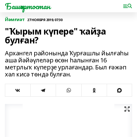
Башҡортостан
Йәмғиәт
27 НОЯБРЯ 2019, 07:30
"Ҡырым күпере" ҡайҙа
булған?
Архангел районында Ҡурғашлы йылғаһы
аша йәйәүлеләр өсөн һалынған 16
метрлыҡ күперҙе урлағандар. Был ғәжәп
хәл кисә төндә булған.