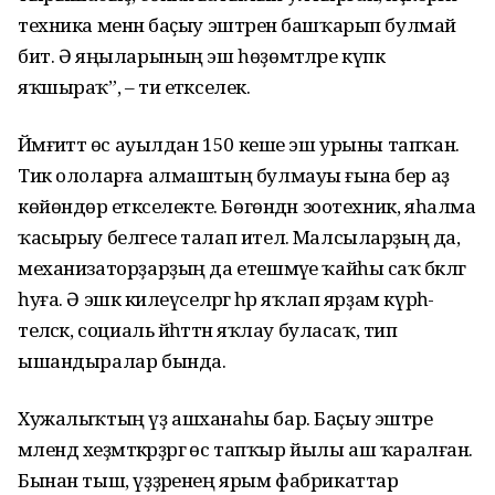
техника менән баҫыу эштәрен башҡарып булмай
бит. Ә яңы­ларының эш һөҙөмтәләре күпкә
яҡшыраҡ”, – ти етәкселек.
Йәмғиәттә өс ауылдан 150 кеше эш урыны тапҡан.
Тик ололарға алмаштың булмауы ғына бер аҙ
көйөндөрә етәкселекте. Бөгөндән зоотехник, яһалма
ҡасырыу белгесе талап ителә. Малсыларҙың да,
механизаторҙарҙың да етешмәүе ҡайһы саҡ бәкәлгә
һуға. Ә эшкә килеүселәргә һәр яҡлап ярҙам күрһә­
теләсәк, социаль йәһәттән яҡлау буласаҡ, тип
ышандыралар бында.
Хужалыҡтың үҙ ашханаһы бар. Баҫыу эштәре
мәлендә хеҙмәткәрҙәргә өс тапҡыр йылы аш ҡаралған.
Бынан тыш, үҙҙәренең ярым фабрикаттар