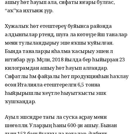
ашыу һөт һауып ала, сифаты юғары булғас,
“аҡ”ҡа ихтыяж ҙур.
Хужалыҡ һөт етештереү буйынса районда
алдынғылар рәтендә, шуға ла көтөүҙе йәш таналар
менән тулыландырыу эше яҡшы ҡуйылған.
Бында таналарҙы яһалма ҡасырыу эшенә лә
иғтибар ҙур. Мәҫәлән, 2018 йылда бер һыйырҙан 23
килограмдан ашыу һөт һауып алғандар.
Сифатлы һәм файҙалы һөт продукцияһын һаҡлау
өсөн Италияла етештерелгән 6,5 тонна
һыйҙырышлы ҡеүәтле һыуытҡысты эшкә
ҡушҡандар.
Ауыл эшсәндәре тағы ла сусҡа аҫрау менән
шөғөлләнә. Уларҙың һаны 600-ҙән ашыу. Бынан
тыш 153 баш йылҡы ла тоталар. Әлбиттә,