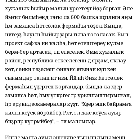
хужалыҡ һыйыр малын үрсетеүгә йөҙ борған. Әле
йәмғиәт билә­мәһендә тағы ла 600 башҡа иҫәпләнгән яңы
һәм заманса һөтсөлөк фермаһы төҙөлә. Бында,
нигеҙҙә, һауын һыйырҙары ғына тотоласаҡ. Был
проект сафҡа инә ҡалһа, һөт етештереү күләме
бермә-бер артасаҡ, ти етәкселек. Әммә хужалыҡ
район, республика етәкселегенән дә ярҙам, яҡлау
көтә, сөнки төҙөлөш финанс яғынан күп кенә
сығымдар талап итә икән. Йәй иһә Әнзәк һөтсөлөк
фермаһын үҙгәртеп ҡорғандар, бында ла хәҙер
заманса һөт, һыу үткәргестәр урынлаштырылған,
һәр ерҙә видеокамералар күҙәтә. “Хәҙер эшкә байрамға
килгән кеүек йөрөйбөҙ. Рәхәт, элекке кеүек ауыр
биҙрәләр күтәрмәйбеҙ”, – ти малсылар.
Ишле малға ауыл эшсәндәре тырышлығы менән