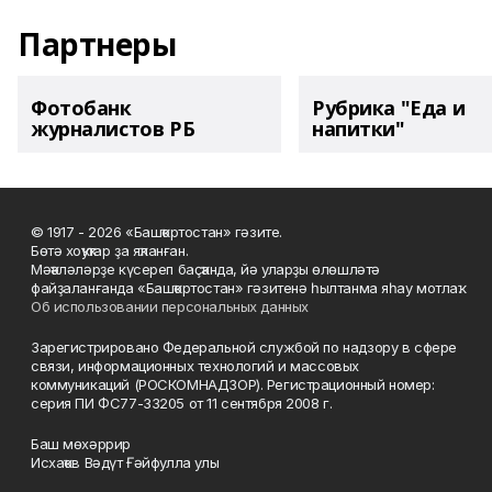
Партнеры
Фотобанк
Рубрика "Еда и
журналистов РБ
напитки"
© 1917 - 2026 «Башҡортостан» гәзите.
Бөтә хоҡуҡтар ҙа яҡланған.
Мәҡәләләрҙе күсереп баҫҡанда, йә уларҙы өлөшләтә
файҙаланғанда «Башҡортостан» гәзитенә һылтанма яһау мотлаҡ.
Об использовании персональных данных
Зарегистрировано Федеральной службой по надзору в сфере
связи, информационных технологий и массовых
коммуникаций (РОСКОМНАДЗОР). Регистрационный номер:
серия ПИ ФС77-33205 от 11 сентября 2008 г.
Баш мөхәррир
Исхаҡов Вәдүт Ғәйфулла улы