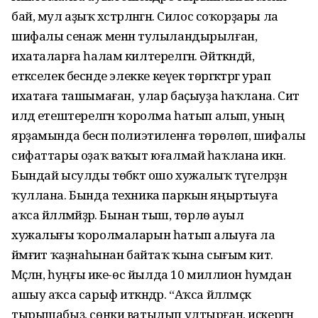
бай, мул аҙыҡ хәстәрләнгән. Силос соҡорҙары ла
шифалы сенаж менән тулыландырылған,
ихаталарға һалам килтерелгән. Әйткәндәй,
етәкселек бесәнде элекке кеүек төргәктәргә урап
ихатаға ташымаған, ә улар баҫыуҙа һаҡлана. Сит
илдә етештерелгән ҡоролма һатып алып, уның
ярҙамында бесән полиэтиленға тө­рөлөп, шифалы
сифаттары оҙаҡ ваҡыт юғалмай һаҡлана икән.
Бындай ысулды төбәктә ошо хужалыҡ тәүгеләрҙән
ҡуллана. Бында техника паркын яңыртыуға
аҡса йәлләмәйҙәр. Бынан тыш, төрлө ауыл
хужалығы ҡоролмаларын һатып алыуға ла
йәмғиәт ҡаҙнаһынан байтаҡ ҡына сығым китә.
Мәҫәлән, һуңғы ике-өс йылда 10 миллион һумдан
ашыу аҡса сарыф иткәндәр. “Аҡса йәлләмәҫкә
тырышабыҙ, сөнки ватылып ултырған, иҫкергән