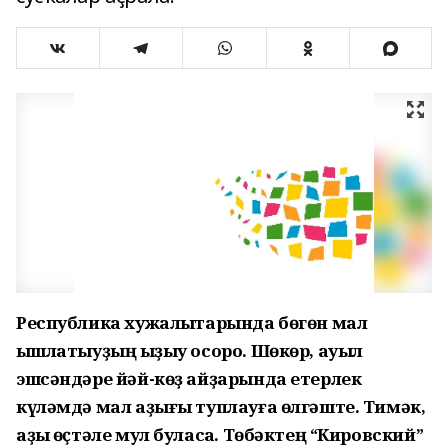
Республика хужалыҡтарында бөгөн мал
ҡышлатыуҙың ҡыҙыу осоро. Шөкөр, ауыл
эшсәндәре йәй-көҙ айҙарында етерлек
күләмдә мал аҙығы туплауға өлгәште. Тимәк,
аҙыҡ өҫтәле мул буласаҡ. Төбәктең “Кировский”