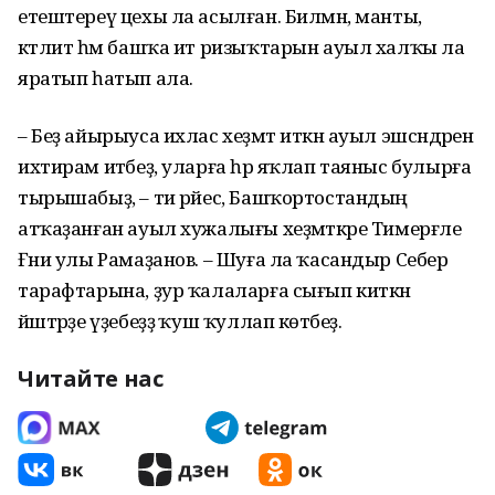
етештереү цехы ла асылған. Билмән, манты,
кәтлит һәм башҡа ит ризыҡтарын ауыл халҡы ла
яратып һатып ала.
– Беҙ айырыуса ихлас хеҙмәт иткән ауыл эшсәндәрен
ихтирам итәбеҙ, уларға һәр яҡ­лап таяныс булырға
тырышабыҙ, – ти рәйес, Башҡортостандың
атҡаҙанған ауыл хужа­лығы хеҙмәткәре Тимерғәле
Ғәни улы Рамаҙанов. – Шуға ла ҡасандыр Себер
тарафтарына, ҙур ҡалаларға сығып киткән
йәштәрҙе үҙебеҙҙә ҡуш ҡуллап көтәбеҙ.
Читайте нас