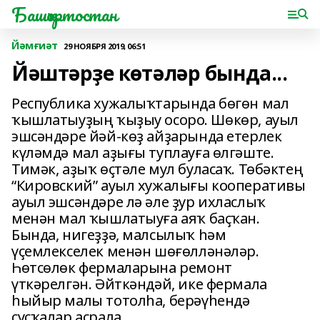
Башҡортостан
Йәмғиәт
29 НОЯБРЯ 2019, 06:51
Йәштәрҙе көтәләр бында...
Республика хужалыҡтарында бөгөн мал
ҡышлатыуҙың ҡыҙыу осоро. Шөкөр, ауыл
эшсәндәре йәй-көҙ айҙарында етерлек
күләмдә мал аҙығы туплауға өлгәште.
Тимәк, аҙыҡ өҫтәле мул буласаҡ. Төбәктең
“Кировский” ауыл хужалығы кооперативы
ауыл эшсәндәре лә әле ҙур ихласлыҡ
менән мал ҡышлатыуға аяҡ баҫҡан.
Бында, нигеҙҙә, малсылыҡ һәм
үҫемлекселек менән шөғөлләнәләр.
Һөтсөлөк фермаларына ремонт
үткәрелгән. Әйткәндәй, ике фермала
һыйыр малы тотолһа, берәүһендә
сусҡалар аҫрала.