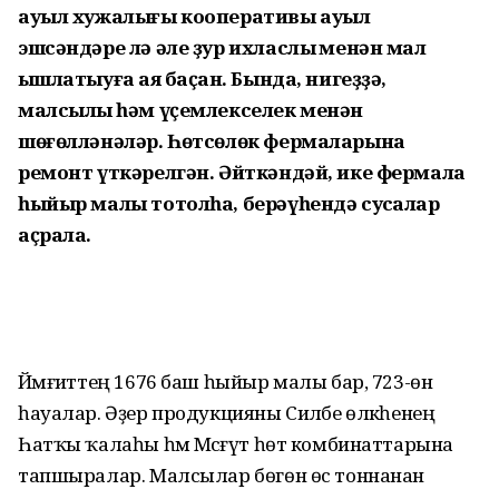
ауыл хужалығы кооперативы ауыл
эшсәндәре лә әле ҙур ихласлыҡ менән мал
ҡышлатыуға аяҡ баҫҡан. Бында, нигеҙҙә,
малсылыҡ һәм үҫемлекселек менән
шөғөлләнәләр. Һөтсөлөк фермаларына
ремонт үткәрелгән. Әйткәндәй, ике фермала
һыйыр малы тотолһа, берәүһендә сусҡалар
аҫрала.
Йәмғиәттең 1676 баш һыйыр малы бар, 723-өн
һауалар. Әҙер продукцияны Силәбе өлкәһенең
Һатҡы ҡалаһы һәм Мәсәғүт һөт комбинаттарына
тапшыралар. Малсылар бөгөн өс тоннанан