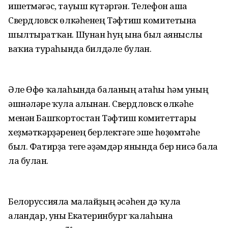
ишетмәгәс, тауыш күтәргән. Телефон аша
Свердловск өлкәһенең Тәфтиш комитетына
шылтыратҡан. Шунан һуң ғына был аяныслы
ваҡиға тураһында билдәле булған.
Әле Өфө ҡалаһында баланың атаһы һәм уның
әшнәләре ҡулға алынған. Свердловск өлкәһе
менән Башҡортостан Тәфтиш комитеттары
хеҙмәткәрҙәренең берлектәге эше һөҙөмтәһе
был. Фатирҙа теге әҙәмдәр янында бер нисә бала
ла булған.
Белоруссияла малайҙың әсәһен дә ҡулға
алғандар, уны Екатеринбург ҡалаһына