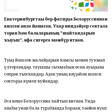
Екатеринбургтағы бер фатирҙа Белоруссиянан
килгән ғаилә йәшәгән. Улар ниндәйҙер сектала
торған һәм балаларының "шайтандарын
ҡыуып", яфа сигергә мәжбүр иткән.
Туғыҙ йәшлек малайҙарын ҡамсы менән туҡмап
үлтергәндәр, тауышы сыҡмаһын өсөн ауыҙына
сепрәк тыҡҡандар. Аҙаҡ уның кәүҙәһен шәхси
секторҙа күмеп ҡуйғандар.
Әсә кеше Белоруссияға ҡайтып киткән. Унда
апаһы унан бала тураһында һораған, тәғәйен яуап