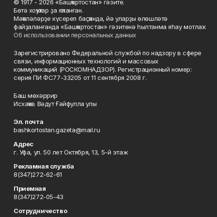
© 1917 - 2026 «Башҡортостан» гәзите.
Бөтә хоҡуҡтар ҙа яҡланған.
Мәҡәләләрҙе күсереп баҫҡанда, йә уларҙы өлөшләтә
файҙаланғанда «Башҡортостан» гәзитенә һылтанма яһау мотлаҡ.
Об использовании персональных данных
Зарегистрировано Федеральной службой по надзору в сфере
связи, информационных технологий и массовых
коммуникаций (РОСКОМНАДЗОР). Регистрационный номер:
серия ПИ ФС77-33205 от 11 сентября 2008 г.
Баш мөхәррир
Исхаҡов Вәдүт Ғәйфулла улы
Эл. почта
bashkortostan.gazeta@mail.ru
Адрес
г. Уфа, ул. 50 лет Октября, 13, 5-й этаж
Рекламная служба
8(347)272-62-61
Приемная
8(347)272-05-43
Сотрудничество