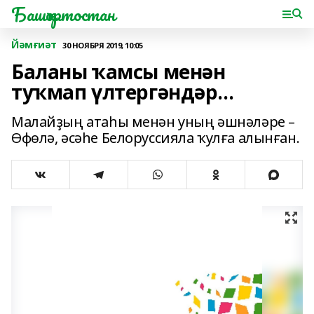
Башҡортостан
Йәмғиәт
30 НОЯБРЯ 2019, 10:05
Баланы ҡамсы менән
туҡмап үлтергәндәр...
Малайҙың атаһы менән уның әшнәләре –
Өфөлә, әсәһе Белоруссияла ҡулға алынған.