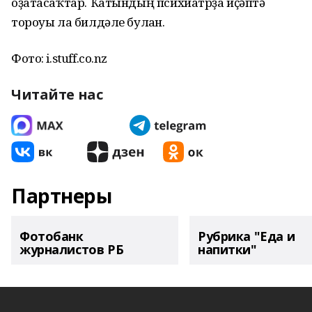
оҙатасаҡтар. Ҡатындың психиатрҙа иҫәптә
тороуы ла билдәле булған.
Фото: i.stuff.co.nz
Читайте нас
Партнеры
Фотобанк
Рубрика "Еда и
журналистов РБ
напитки"