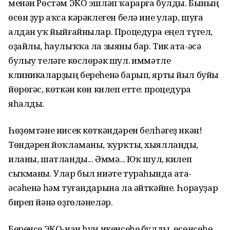
менән Рөстәм ЭКО эшләп ҡарарға булды. Бының
өсөн ҙур аҡса кәрәклеген белә ине улар, шуға
алдан уҡ йыйғайнылар. Процедура еңел түгел,
оҙайлы, һаулыҡҡа ла зыяны бар. Тик ата-әсә
булыу теләге көслөрәк шул. Ҡиммәтле
клиникаларҙың береһенә барып, ярты йыл буйы
йөрөгәс, көткән көн килеп етте: процедура
яһалды.
Һөҙөмтәне нисек көткәндәрен белһәгеҙ икән!
Төндәрен йоҡламаны, ҡурҡты, хыялланды,
иланы, шатланды... Әммә... Юҡ шул, килеп
сыҡманы. Улар был ниәте тураһында ата-
әсәһенә һәм туғандарына ла әйткәйне. Һорауҙар
биреп йәнә өҙгөләнеләр.
Беренсе ЭКО-нан һуң икенсеһе булды, өсөнсөһө...