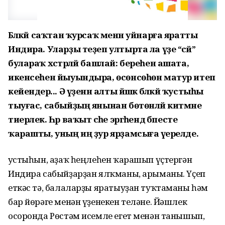
Бәләкәй саҡтан ҡурсаҡ менән уйнарға яратты
Индира. Уларҙы теҙеп ултырта ла үҙе “әсәй”
булараҡ хәстәрләй башлай: береһен ашата,
икенсеһен йыуындыра, өсөнсөһөн матур итеп
кейендерә... Ә үҙенән алты йәшкә бәләкәй ҡустыһы
тыуғас, сабыйҙың янынан бөтөнләй китмәне
тиерлек. Һәр ваҡыт әсәһе эргәһендә бәпесте
ҡарашты, уның иң ҙур ярҙамсыға әүерелде.
Ҡустыһын, аҙаҡ һеңлеһен ҡарашып үҫтергән
Индира сабыйҙарҙан ялҡманы, арыманы. Үҫеп
еткәс тә, балаларҙы яратыуҙан туҡтаманы һәм
бар йөрәге менән үҙенекен теләне. Йәшлек
осоронда Рөстәм исемле егет менән танышып,