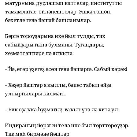
матур ғына дуҫлашып киттеләр, институтты
тамамлағас, өйләнештеләр. Эшкә төшөп,
бәхетле генә йәшәй башланылар.
Бергә тороуҙарына ике йыл тулды, тик
сабыйҙары ғына булманы. Туғандары,
хеҙмәттәштәре лә ялҡыта:
Йә, етәр үҙегеҙ өсөн генә йәшәргә. Сабый кәрәк!
–
Хәҙер йәштәр аҡыллы, бәпес табып өйҙә
–
ултырғылары килмәй...
Бик оҙаҡҡа һуҙмағыҙ, ваҡыт үтә лә китә ул.
–
Индираның йөрәген телә ине был төрттөрөүҙәр.
Тик маһ бирмәне йәштәр.