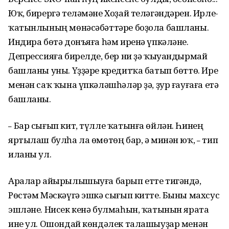
Юҡ, бирергә теләмәне Хоҙай теләгәндәрен. Ирле-
ҡатынлының мөнәсәбәттәре боҙола башланы.
Индира бөтә донъяға һәм иренә үпкәләне.
Депрессияға бирелде, бер ни ҙә ҡыуандырмай
башланы уны. Үҙҙәре кредитҡа батып бөттө. Ире
менән саҡ ҡына үпкәләшһәләр ҙә, ҙур ғауғаға етә
башланы.
Бар сығып кит, түлле ҡатынға өйлән. Һинең
–
яртылаш булһа ла өмөтөң бар, ә минән юҡ,
тип
–
иланы ул.
Аралар айырылышыуға барып етте тигәндә,
Рөстәм Мәскәүгә эшкә сығып китте. Быны махсус
эшләне. Нисек кенә булмаһын, ҡатынын ярата
ине ул. Ошондай көндәлек талашыуҙар менән