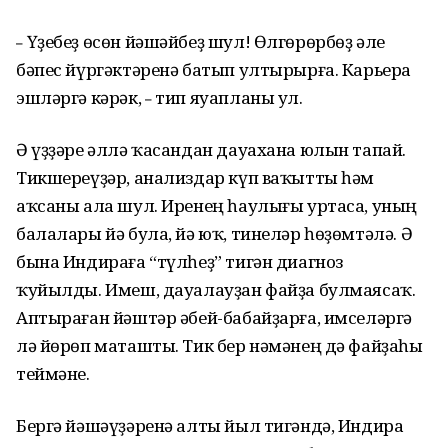
Үҙебеҙ өсөн йәшәйбеҙ шул! Өлгөрөрбөҙ әле
–
бәпес йүргәктәренә батып ултырырға. Карьера
эшләргә кәрәк,
тип яуапланы ул.
–
Ә үҙҙәре әллә ҡасандан дауахана юлын тапай.
Тикшереүҙәр, анализдар күп ваҡытты һәм
аҡсаны ала шул. Иренең һаулығы уртаса, уның
балалары йә була, йә юҡ, тинеләр һөҙөмтәлә. Ә
бына Индираға “түлһеҙ” тигән диагноз
ҡуйылды. Имеш, дауалауҙан файҙа булмаясаҡ.
Аптыраған йәштәр әбей-бабайҙарға, имселәргә
лә йөрөп маташты. Тик бер нәмәнең дә файҙаһы
теймәне.
Бергә йәшәүҙәренә алты йыл тигәндә, Индира