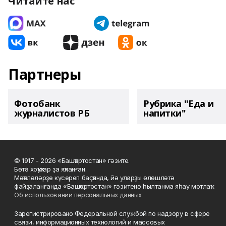
Читайте нас
Партнеры
Фотобанк
Рубрика "Еда и
журналистов РБ
напитки"
© 1917 - 2026 «Башҡортостан» гәзите.
Бөтә хоҡуҡтар ҙа яҡланған.
Мәҡәләләрҙе күсереп баҫҡанда, йә уларҙы өлөшләтә
файҙаланғанда «Башҡортостан» гәзитенә һылтанма яһау мотлаҡ.
Об использовании персональных данных
Зарегистрировано Федеральной службой по надзору в сфере
связи, информационных технологий и массовых