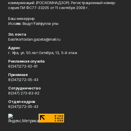
коммуникаций (РОСКОМНАДЗОР). Регистрационный номер:
серия ПИ ФС77-33205 от 11 сентября 2008 г.
Баш мөхәррир
Исхаҡов Вәдүт Ғәйфулла улы
Эл. почта
bashkortostan.gazeta@mail.ru
Адрес
г. Уфа, ул. 50 лет Октября, 13, 5-й этаж
Рекламная служба
8(347)272-62-61
Приемная
8(347)272-05-43
Сотрудничество
8(347) 273-83-92
Отдел кадров
8(347)272-05-43