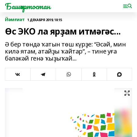
Башҡортостан
Йәмғиәт
1 ДЕКАБРЯ 2019, 18:15
Өс ЭКО ла ярҙам итмәгәс...
Ә бер төндә ҡатын төш күрҙе: “Әсәй, мин
килә ятам, атайҙы ҡайтар”, – тине уға
бәләкәй генә ҡыҙыҡай...