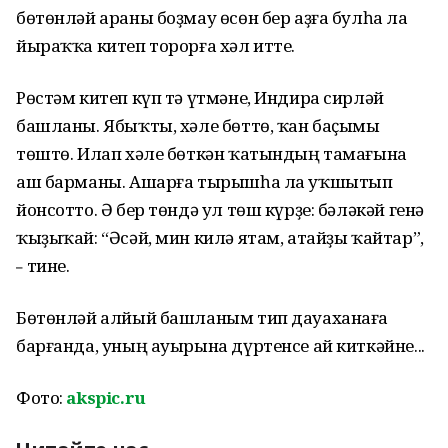
бөтөнләй араны боҙмау өсөн бер аҙға булһа ла
йыраҡҡа китеп торорға хәл итте.
Рөстәм китеп күп тә үтмәне, Индира сирләй
башланы. Ябыҡты, хәле бөттө, ҡан баҫымы
төштө. Илап хәле бөткән ҡатындың тамағына
аш барманы. Ашарға тырышһа ла уҡшытып
йонсотто. Ә бер төндә ул төш күрҙе: бәләкәй генә
ҡыҙыҡай: “Әсәй, мин килә ятам, атайҙы ҡайтар”,
тине.
–
Бөтөнләй алйый башланым тип дауаханаға
барғанда, уның ауырына дүртенсе ай киткәйне...
Фото:
akspic.ru