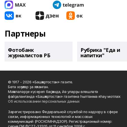
Партнеры
Фотобанк
Рубрика "Еда и
журналистов РБ
напитки"
© 1917 - 2026 «Башҡортостан» гәзите.
Бөтә хоҡуҡтар ҙа яҡланған.
Мәҡәләләрҙе күсереп баҫҡанда, йә уларҙы өлөшләтә
файҙаланғанда «Башҡортостан» гәзитенә һылтанма яһау мотлаҡ.
Об использовании персональных данных
Зарегистрировано Федеральной службой по надзору в сфере
связи, информационных технологий и массовых
коммуникаций (РОСКОМНАДЗОР). Регистрационный номер:
серия ПИ ФС77-33205 от 11 сентября 2008 г.