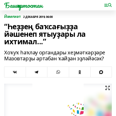
Башҡортостан
Йәмғиәт
2 ДЕКАБРЯ 2019, 06:00
“Һеҙҙең баҡсағыҙҙа
йәшенеп ятыуҙары ла
ихтимал...”
Хоҡуҡ һаҡлау органдары хеҙмәткәрҙәре
Мазовтарҙы артабан ҡайҙан эҙләйәсәк?