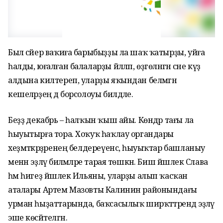
Был сәйер ваҡиға барыбыҙҙы ла шаҡ ҡатырҙы, уйға
һалды, юғалған балаларҙы йәлләп, өҙгөләнгән әсәне күҙ
алдына килтереп, уларҙы яҡындан белмәгән
кешеләрҙең дә борсолоуы билдәле.
Беҙҙә декабрь – һалҡын ҡыш айы. Көндәр тағы ла
һыуытырға тора. Хоҡуҡ һаҡлау органдары
хеҙмәткәрҙәренең белдереүенсә, һыуыҡтар башланыу
менән эҙләү биләмәләре тарая төшкән. Биш йәшлек Слава
һәм һигеҙ йәшлек Ильяны, уларҙы алып ҡасҡан
аталары Артем Мазовты Калинин районындағы
урман һыҙаттарында, баҡсасылыҡ ширҡәттәрендә эҙләү
эше көсәйтелгән.