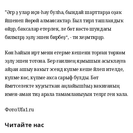
”Әгәр ҙә улар иҫән-һау булһа, бындай шарттарҙа оҙаҡ
йәшенеп йөрөй алмаясаҡтар. Был тирәлә ташландыҡ
өйҙәр, баҡсалар етерлек, әле бөтә көстө шундағы
биләмәләрҙә эҙләү эшенә бирәбеҙ“, - ти хеҙмәткәрҙәр.
Көн һайын иртә менән егерме кешенән торған төркөм
эҙләү эшенә тотона. Бер ғаиләнең яҙмышын асыҡлауға
айҙан ашыу ваҡыт эсендә күпме кеше йәлеп ителде,
күпме көс, күпме аҡса сарыф булды. Бөтә
йәмәғәтселекте ҡуҙғытҡан аңлайышһыҙ ваҡиғаның
имен-аман тиҙ арала тамамланыуын теләргә генә ҡала.
Фото:Ufa1.ru
Читайте нас