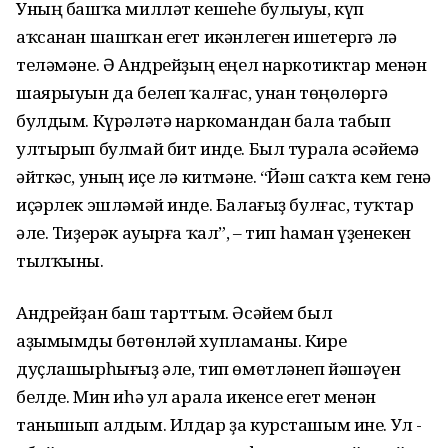
Уның башҡа милләт кешеһе булыуы, күп
аҡсанан шашҡан егет икәнлеген ишетергә лә
теләмәне. Ә Андрейҙың еңел наркотиктар менән
шаярыуын да белеп ҡалғас, унан төңөлөргә
булдым. Күрәләтә наркомандан бала табып
ултырып булмай бит инде. Был турала әсәйемә
әйткәс, уның иҫе лә китмәне. “Йәш саҡта кем генә
иҫәрлек эшләмәй инде. Балағыҙ булғас, туҡтар
әле. Тиҙерәк ауырға ҡал”, – тип һаман үҙенекен
тылҡыны.
Андрейҙан баш тарттым. Әсәйем был
аҙымымды бөтөнләй хупламаны. Кире
дуҫлашырһығыҙ әле, тип өмөтләнеп йәшәүен
белде. Мин иһә ул арала икенсе егет менән
танышып алдым. Илдар ҙа курсташым ине. Ул -