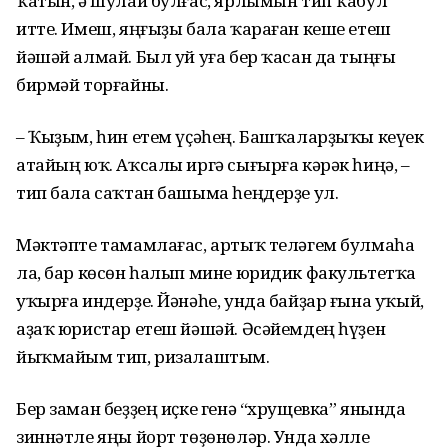
ҡатын, ә шулай булғас, ярлымын тип ҡабул
итте. Имеш, яңғыҙы бала ҡараған кеше етеш
йәшәй алмай. Был уй уға бер ҡасан да тыңғы
бирмәй торғайны.
– Ҡыҙым, һин етем үҫәһең. Башҡаларҙыҡы кеүек
атайың юҡ. Аҡсалы иргә сығырға кәрәк һиңә, –
тип бала саҡтан башыма һеңдерҙе ул.
Мәктәпте тамамлағас, артыҡ теләгем булмаһа
ла, бар көсөн һалып мине юридик факультетҡа
уҡырға индерҙе. Йәнәһе, унда байҙар ғына уҡый,
аҙаҡ юристар етеш йәшәй. Әсәйемдең һүҙен
йыҡмайым тип, ризалаштым.
Бер заман беҙҙең иҫке генә “хрущевка” янында
зиннәтле яңы йорт төҙөнөләр. Унда хәлле