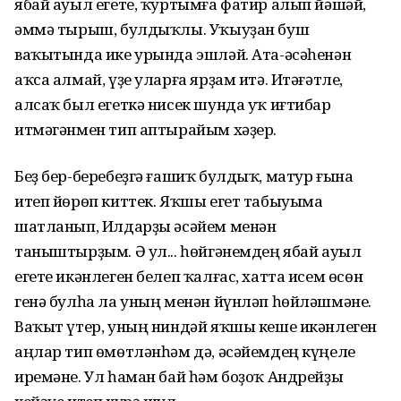
ябай ауыл егете, ҡуртымға фатир алып йәшәй,
әммә тырыш, булдыҡлы. Уҡыуҙан буш
ваҡытында ике урында эшләй. Ата-әсәһенән
аҡса алмай, үҙе уларға ярҙам итә. Итәғәтле,
алсаҡ был егеткә нисек шунда уҡ иғтибар
итмәгәнмен тип аптырайым хәҙер.
Беҙ бер-беребеҙгә ғашиҡ булдыҡ, матур ғына
итеп йөрөп киттек. Яҡшы егет табыуыма
шатланып, Илдарҙы әсәйем менән
таныштырҙым. Ә ул... һөйгәнемдең ябай ауыл
егете икәнлеген белеп ҡалғас, хатта исем өсөн
генә булһа ла уның менән йүнләп һөйләшмәне.
Ваҡыт үтер, уның ниндәй яҡшы кеше икәнлеген
аңлар тип өмөтләнһәм дә, әсәйемдең күңеле
иремәне. Ул һаман бай һәм боҙоҡ Андрейҙы