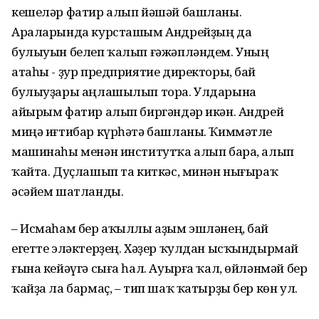
кешеләр фатир алып йәшәй башланы.
Араларында курсташым Андрейҙың да
булыуын белеп ҡалып ғәжәпләндем. Уның
атаһы - ҙур предприятие директоры, бай
булыуҙары аңлашылып тора. Улдарына
айырым фатир алып биргәндәр икән. Андрей
миңә иғтибар күрһәтә башланы. Ҡиммәтле
машинаһы менән институтҡа алып бара, алып
ҡайта. Дуҫлашып та киткәс, минән нығыраҡ
әсәйем шатланды.
– Исмаһам бер аҡыллы аҙым эшләнең, бай
егетте эләктерҙең. Хәҙер ҡулдан ысҡындырмай
ғына кейәүгә сыға һал. Ауырға ҡал, өйләнмәй бер
ҡайҙа ла бармаҫ, – тип шаҡ ҡатырҙы бер көн ул.