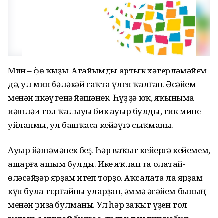
Мин – Өфө ҡыҙы. Атайымды артыҡ хәтерләмәйем
дә, ул мин бәләкәй саҡта үлеп ҡалған. Әсәйем
менән икәү генә йәшәнек. Һүҙ ҙә юҡ, яҡыныма
йәшләй тол ҡалыуы бик ауыр булды, тик мине
уйлапмы, ул башҡаса кейәүгә сыҡманы.
Ауыр йәшәмәнек беҙ. Һәр ваҡыт кейергә кейемем,
ашарға ашым булды. Ике яҡлап та олатай-
өләсәйҙәр ярҙам итеп торҙо. Аҡсалата ла ярҙам
күп була торғайны уларҙан, әммә әсәйем бының
менән риза булманы. Ул һәр ваҡыт үҙен тол