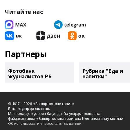
Читайте нас
Партнеры
Фотобанк
Рубрика "Еда и
журналистов РБ
напитки"
© 1917 - 2026 «Башҡортостан» гәзите.
Бөтә хоҡуҡтар ҙа яҡланған.
Мәҡәләләрҙе күсереп баҫҡанда, йә уларҙы өлөшләтә
файҙаланғанда «Башҡортостан» гәзитенә һылтанма яһау мотлаҡ.
Об использовании персональных данных