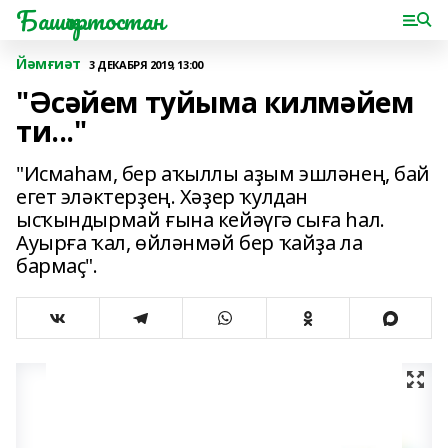
Башҡортостан
Йәмғиәт
3 ДЕКАБРЯ 2019, 13:00
"Әсәйем туйыма килмәйем
ти..."
"Исмаһам, бер аҡыллы аҙым эшләнең, бай
егет эләктерҙең. Хәҙер ҡулдан
ысҡындырмай ғына кейәүгә сыға һал.
Ауырға ҡал, өйләнмәй бер ҡайҙа ла
бармаҫ".