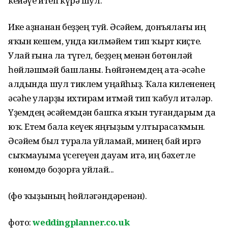
кейәүе итеп күрә шул.
Ике аҙнанан беҙҙең туй. Әсәйем, донъялағы иң
яҡын кешем, унда килмәйем тип ҡырт киҫте.
Улай ғына ла түгел, беҙҙең менән бөтөнләй
һөйләшмәй башланы. Һөйгәнемдең ата-әсәһе
алдында шул тиклем уңайһыҙ. Ҡала килененең
әсәһе уларҙы ихтирам итмәй тип ҡабул итәләр.
Үҙемдең әсәйемдән башҡа яҡын туғандарым да
юҡ. Етем бала кеүек яңғыҙым ултырасаҡмын.
Әсәйем был турала уйламай, минең бай иргә
сыҡмауыма үсегеүен дауам итә, иң бәхетле
көнөмдө боҙорға уйлай...
(Өфө ҡыҙының һөйләгәндәренән).
фото:
weddingplanner.co.uk