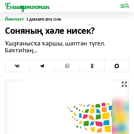
Башҡортостан
Йәмғиәт
5 ДЕКАБРЯ 2019, 13:00
Соняның хәле нисек?
Ҡыҙғанысҡа ҡаршы, шәптән түгел.
Баҡтиһәң...