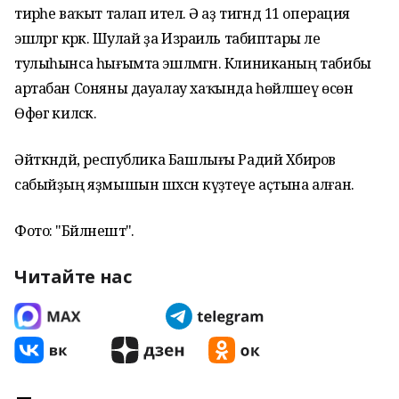
тирәһе ваҡыт талап ителә. Ә аҙ тигәндә 11 операция
эшләргә кәрәк. Шулай ҙа Израиль табиптары әле
тулыһынса һығымта эшләмәгән. Клиниканың табибы
артабан Соняны дауалау хаҡында һөйләшеү өсөн
Өфөгә киләсәк.
Әйткәндәй, республика Башлығы Радий Хәбиров
сабыйҙың яҙмышын шәхсән күҙәтеүе аҫтына алған.
Фото: "Бәйләнештә".
Читайте нас