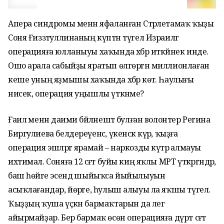
Апера синдромы менән яфаланған Стәрлетамаҡ ҡыҙы
Соня Ғиззәтуллинаның күптән түгел Израилгә
операцияға юлланыуы хаҡында хәбәр иткәйнек инде.
Ошо арала сабыйҙы яратып өлгөргән миллионлаған
кеше уның яҙмышы хаҡында хәбәр көтә. Һаулығы
нисек, операция уңышлы үткәнме?
Ғаилә менән даими бәйләнештә булған волонтер Регина
Биргулиева белдереүенсә, үкенскә күрә, ҡыҙға
операция эшләргә ярамай – наркозды күтәрә алмауы
ихтимал. Соняға 12 сәғәт буйы киң яҡлы МРТ үткәргәндәр,
баш һөйәге эсендә шыйыҡса йыйылыуын
асыҡлағандар, йөрәге, һулыш алыуы ла яҡшы түгел.
Ҡыҙҙың ҡуша үҫкән бармаҡтарын да әлегә
айырмайҙар. Бер бармаҡ өсөн операцияға дүрт сәғәт