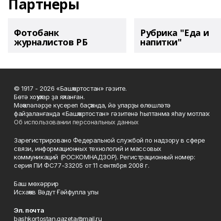
Партнеры
Фотобанк
Рубрика "Еда и
журналистов РБ
напитки"
© 1917 - 2026 «Башҡортостан» гәзите.
Бөтә хоҡуҡтар ҙа яҡланған.
Мәҡәләләрҙе күсереп баҫҡанда, йә уларҙы өлөшләтә
файҙаланғанда «Башҡортостан» гәзитенә һылтанма яһау мотлаҡ.
Об использовании персональных данных
Зарегистрировано Федеральной службой по надзору в сфере
связи, информационных технологий и массовых
коммуникаций (РОСКОМНАДЗОР). Регистрационный номер:
серия ПИ ФС77-33205 от 11 сентября 2008 г.
Баш мөхәррир
Исхаҡов Вәдүт Ғәйфулла улы
Эл. почта
bashkortostan.gazeta@mail.ru