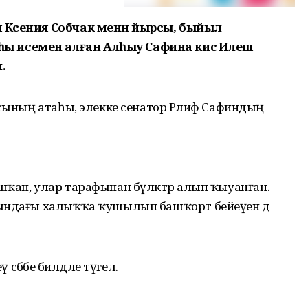
 Ксения Собчак менән йырсы, быйыл
 исемен алған Алһыу Сафина кисә Илеш
.
рсының атаһы, элекке сенатор Рәлиф Сафиндың
ҡан, улар тарафынан бүләктәр алып ҡыуанған.
рындағы халыҡҡа ҡушылып башҡорт бейеүен дә
 сәбәбе билдәле түгел.