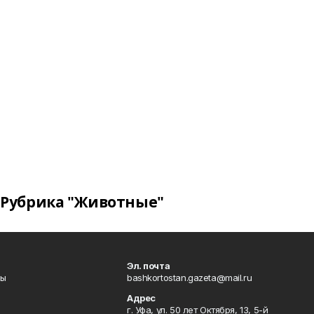
Рубрика "Животные"
Эл. почта
лы
bashkortostan.gazeta@mail.ru
Адрес
г. Уфа, ул. 50 лет Октября, 13, 5-й