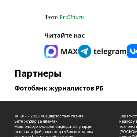
Фото:
ProUfu.ru
Читайте нас
Партнеры
Фотобанк журналистов РБ
© 1917 - 2026 «Башҡортостан» гәзите.
Зарегист
Бөтә хоҡуҡтар ҙа яҡланған.
надзору 
Мәҡәләләрҙе күсереп баҫҡанда, йә уларҙы
технолог
өлөшләтә файҙаланғанда «Башҡортостан»
(РОСКОМ
гәзитенә һылтанма яһау мотлаҡ.
серия ПИ