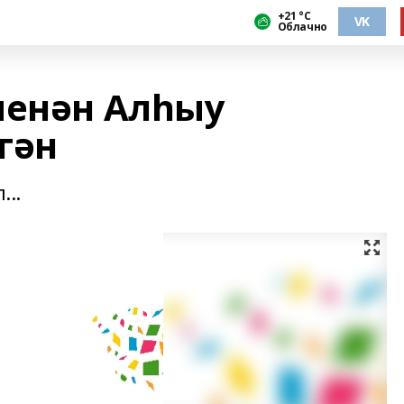
+21 °С
VK
Облачно
менән Алһыу
гән
..