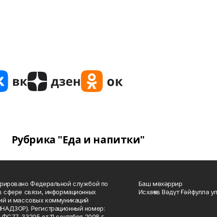
Рубрика "Еда и напитки"
рировано Федеральной службой по
Баш мөхәррир
в сфере связи, информационных
Исхаҡов Вәдүт Ғәйфулла у
ий и массовых коммуникаций
НАДЗОР). Регистрационный номер:
 ФС77-33205 от 11 сентября 2008 г.