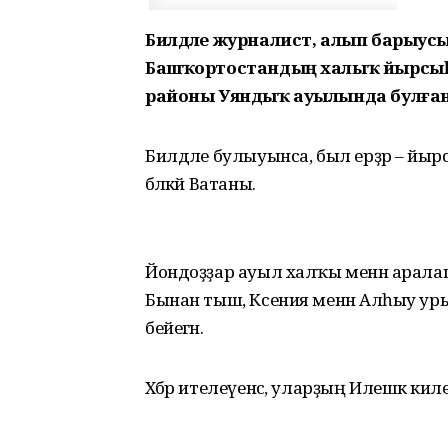
Билдәле журналист, алып барыусы
Башҡортостандың халыҡ йырсыһы
районы Уяндыҡ ауылында булған
Билдәле булыуынса, был ерҙәр – йы
бәләкәй Ватаны.
Йондоҙҙар ауыл халҡы менән аралаш
Бынан тыш, Ксения менән Алһыу у
бейегән.
Хәбәр ителеүенсә, уларҙың Илешкә килеү