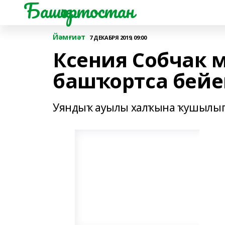
Башҡортостан
Йәмғиәт
7 ДЕКАБРЯ 2019, 09:00
Ксения Собчак 
башҡортса бейе
Уяндыҡ ауылы халҡына ҡушылып.