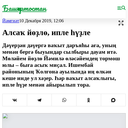
Башҡортостан
Йәмғиәт
10 Декабря 2019, 12:06
Алсаҡ йөҙлө, ипле һүҙле
Дәүерҙән дәүергә ваҡыт даръяһы аға, уның
менән бергә быуындар сылбыры дауам итә.
Мөләйем йөҙлө Йәмилә өләсәйемдең тормош
юлы – быға асыҡ миҫал. Ишембай
районының Ҡолғона ауылында иң өлкән
кеше инде ул хәҙер. Һәр ваҡыт алсаҡлығы,
ипле һүҙе менән айырылып тора.