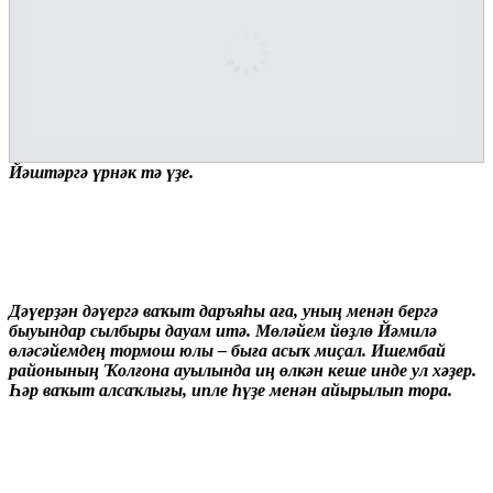
Йәштәргә үрнәк тә үҙе.
Дәүерҙән дәүергә ваҡыт даръяһы аға, уның менән бергә
быуындар сылбыры дауам итә. Мөләйем йөҙлө Йәмилә
өләсәйемдең тормош юлы – быға асыҡ миҫал. Ишембай
районының Ҡолғона ауылында иң өлкән кеше инде ул хәҙер.
Һәр ваҡыт алсаҡлығы, ипле һүҙе менән айырылып тора.