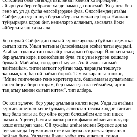
Өләсәйем бала сағында һаҡланып ҡалған хәтирәләрен,
айырыуса бер ғибрәтле хәлде һаман да онотмай. Ҡоҙашта бер
генә ат, ул да булһа өләсәйҙәрҙеке була. Өләсәйемдең атаһы
Сәйфетдин яҙын шул берҙән-бер аты менән ер һөрә. Ғаиләне
туйҙырырға кәрәк бит, кешеләргә ялланып, аҡсалата йәки
әйберләтә эш хаҡы ала.
Бер шулай Сәйфетдин олатай күрше ауылдар буйлап хеҙмәткә
сығып китә. Уның ҡатыны (өләсәйемдең әсәһе) ҡаты ауырый.
Атаһын эҙләргә тип өләсәйҙе сығарып ебәрәләр. Йәш кенә ҡыҙ
бер ауылға керә, икенсеһендә була, тик уны күргән кешеләр
булмай. Май айы, төндәрен һыуыҡ. Атайымды тапмай
ҡайтмайым, тигән маҡсат ҡуйған ҡыҙ, ҡараңғы төшөүгә
ҡарамаҫтан, һәр өй һайын йөрөй. Тамам ҡараңғы төшкәс,
“Мине төнгөлөккә генә керетегеҙ әле, башымдағы яулығымды
сисеп һеҙгә биреп торам, бер нәмәгеҙгә лә теймәйем, иртән
таң атыу менән сығып китәм”, тип ялбара.
Өс көн эҙләгәс, бер урыҫ ауылына килеп керә. Унда ла атаһын
күргән-ишеткән кеше булмай, аслыҡтан тамам хәлдән тайған
ҡыҙ бала тағы ла бер өйгә кереп белешәйем әле тип ишек
шаҡый. Үҙенең һәм атаһының исем-фамилияһын әйткәс, ир
кеше аптырап ҡала. Өй хужаһы атаһы менән Беренсе донъя
һуғышында Германияла ете йыл буйы әсирлектә булғанын
һөйләп бирә. Ул ҡыҙҙы йылы ҡабул итә, ашатып, төнөн