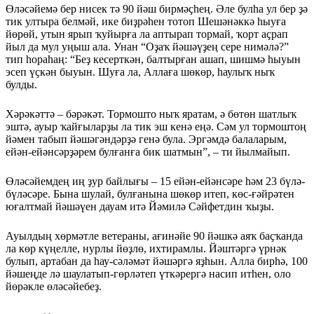
Өләсәйемә бер нисек тә 90 йәш бирмәҫһең. Әле булһа ул бер ҙә
тик ултыра белмәй, ике биҙрәһен тотоп Шешәнәккә һыуға
йөрөй, утын ярып ҡуйырға ла аптырап тормай, ҡорт аҫрап
йыл да мул уңыш ала. Унан “Оҙаҡ йә­шәү­ҙең сере нимәлә?”
тип һораһаң: “Беҙ кесерткән, балтырған ашап, шишмә һы­уын
эсеп үҫкән быуын. Шуға ла, Аллаға шөкөр, һаулыҡ ныҡ
булды.
Хәрәкәттә – бәрәкәт. Тормошто ныҡ яратам, ә бөтөн шатлыҡ
эштә, ауыр ҡайғы­ларҙы ла тик эш кенә еңә. Сәм ул тор­мош­тоң
йәмен табып йәшәгәндәрҙә генә була. Эргәмдә балаларым,
ейән-ейән­сәрҙәрем булғанға бик шатмын”, – ти йылмайып.
Өләсәйем­дең иң ҙур бай­лығы – 15 ейән-ейәнсәре һәм 23 бүлә-
бүләсәре. Бына шулай, бул­ғанына шөкөр итеп, көс-ғәйрәтен
юғалт­май йәшәүен дауам итә Йәмилә Сәй­фетдин ҡыҙы.
Ауылдың хөрмәтле ветераны, ағинә­йе 90 йәшкә аяҡ баҫҡанда
ла көр кү­ңелле, нурлы йөҙлө, ихтирамлы. Йәш­тәргә үрнәк
булып, артабан да һау-сәлә­мәт йәшәргә яҙһын. Алла бирһә, 100
йә­шең­де лә шаулатып-гөрләтеп үткәрергә насип итһен, оло
йөрәкле өләсәйебеҙ.