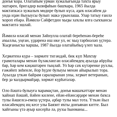
донъя ҡора. Олатайым урман хужалығында таҡта ярыу
эштәрен, бригадир вазифаһын баш­ҡара, 1965 йылда
мәктәпкәсә хужалыҡ мөдире булып күсә, аҙаҡ өләсәйем дә
унда иҙән йыуыусы булып эшкә урынлаша. Улар татыу ғаилә
ҡороп ебәрә. Йәмилә Сәйфетдин ҡыҙы хаҡлы ялға сыҡҡансы
мәктәптә эшләй.
Йәмилә өләсәй менән Зәйнулла олатай береһенән-береһе
аҡыллы, уңған, үҙҙәренә иш ике ул, өс ҡыҙ тәрбиәләп үҫтерә.
Ҡыҙғанысҡа ҡаршы, 1987 йылда олатайыбыҙ үлеп ҡала.
Хеҙмәтенә күрә – хөрмәте тигәндәй, бик күп Маҡтау
грамоталары менән бүләкләнгән өләсәйемдең ауылда абруйы
бар, һәр кем кәңәштәрен тыңлай. Ул һәр саҡ күтәренке рухлы,
ғәжәйеп зиһенле, йор һүҙле булыуы менән айырылып тора.
Ауылда үткән байрам сараларынан уны, хеҙмәт ветеранын,
бер ҙә ҡалдырмайҙар, хөрмәт күрһәтәләр.
Оло йәштә булыуға ҡарамаҫтан, донъя мәшәҡәттәре менән
ҡайнап йәшәй, йәйен килене, ейән-ейәнсәрҙәре менән баҡса
тулы йәшелсә-емеш үҫтерә, аҙбар тулы мал тота. Үткән йыл
өләсәйемдең иң кесе улы Баязит яҡты донъянан китте. Был
ҡайғыны үтә ауыр кисерһә лә, рухы һынманы...