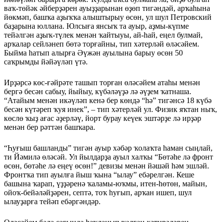
ваҡ-төйәк әйберҙәрен ауыҙҙарынан өҙөп тигәндәй, арҡаһына
йөкмәп, башҡа аҙыҡҡа алыштырыу өсөн, ул шул Петровский
баҙарына юллана. Юлсыға янсыҡ та ауыр, аҙмы-күпме
тейәлгән аҙыҡ-түлек менән ҡайтыуы, ай-һай, еңел булмай,
арҡалар сейләнеп бөтә торғайны, тип хәтерләй өләсәйем.
Быйма һатып алырға Әүжән ауылына барыу өсөн 50
саҡрымды йәйәүләп үтә.
Ирҙәрсә көс-ғәйрәте ташып торған өләсәйем атаһы менән
бергә бесән сабыу, йыйыу, күбәләүҙә лә әүҙем ҡатнаша.
“Атайым менән икәүләп кенә бер көндә “һә” тигәнсә 18 күбә
бесән күтәреп ҡуя инек”, – тип хәтерләй ул. Физик яҡтан ныҡ,
көслө ҡыҙ ағас әҙерләү, йорт бурау кеүек эштәрҙе лә ирҙәр
менән бер рәттән башҡара.
“Һуғыш башланды” тигән ауыр хәбәр ҡолаҡта һаман сыңлай,
ти Йәмилә өләсәй. Ул йылдарҙа ауыл халҡы “Бөтәһе лә фронт
өсөн, бөтәһе лә еңеү өсөн!” девизы менән йәшәй һәм эшләй.
Фронтҡа тип ауылға йыш ҡына “ылау” ебәрелгән. Кеше
башына ҡарап, үҙҙәренә ҡаламы-юҡмы, итен-һөтөн, майын,
ойоҡ-бейәләй­ҙәрен, септә, тоҡ һуғып, арҡан ишеп, шул
ылауҙарға тейәп ебәргәндәр.