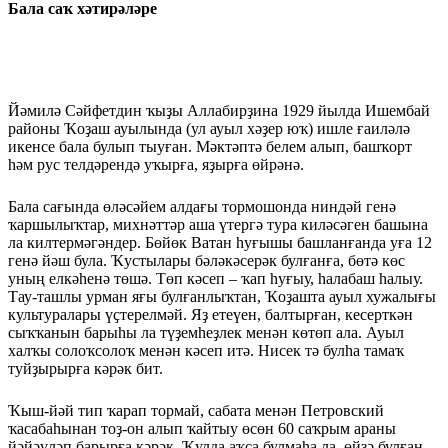
Бала саҡ хәтирәләре
Йәмилә Сәйфетдин ҡыҙы Алла­бирҙина 1929 йылда Ишембай
районы Ҡоҙаш ауылында (ул ауыл хәҙер юҡ) ишле ғаиләлә
икенсе бала булып тыуған. Мәктәптә белем алып, баш­ҡорт
һәм рус телдәрендә уҡырға, яҙырға өйрәнә.
Бала сағында өләсәйем алдағы тормо­шонда ниндәй генә
ҡаршы­лыҡтар, михнәттәр аша үтергә тура киләсәген башына
ла килтермәгәндер. Бөйөк Ватан һуғышы башланғанда уға 12
генә йәш була. Ҡустылары бәләкәсерәк булғанға, бөтә көс
уның елкәһенә төшә. Төп кәсеп – ҡап һуғыу, һалабаш һалыу.
Тау-ташлы урман яғы булғанлыҡтан, Ҡоҙашта ауыл хужалығы
культуралары үҫтерелмәй. Яҙ етеүен, балтырған, кесерткән
сыҡҡанын барыһы ла түҙемһеҙлек менән көтөп ала. Ауыл
халҡы солоҡ­солоҡ менән кәсеп итә. Нисек тә булһа тамаҡ
туйҙырырға кәрәк бит.
Ҡыш-йәй тип ҡарап тормай, сабата менән Петровский
ҡасабаһынан тоҙ-он алып ҡайтыу өсөн 60 саҡрым араны
йәйәүләп барырға кәрәк. Ҡулда аҡса булмаһа ла, өйҙә булған