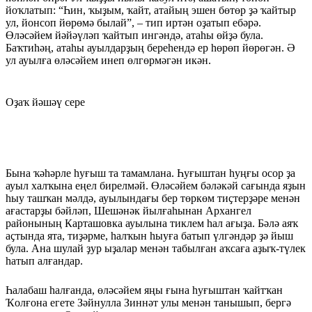
йоҡлатып: “Һин, ҡыҙым, ҡайт, атайың эшен бөтөр ҙә ҡайтыр
ул, йонсоп йөрөмә былай”, – тип иртән оҙатып ебәрә.
Өләсәйем йәйәүләп ҡайтып ингәндә, атаһы өйҙә була.
Баҡтиһәң, атаһы ауылдарҙың береһендә ер һөрөп йөрөгән. Ә
ул ауылға өләсәйем инеп өлгөрмәгән икән.
Оҙаҡ йәшәү сере
Бына ҡәһәрле һуғыш та тамамлана. Һуғыштан һуңғы осор ҙа
ауыл халҡына еңел бирелмәй. Өләсәйем бәләкәй сағында яҙын
һыу ташҡан мәлдә, ауы­лындағы бер төркөм тиҫтерҙәре менән
ағастарҙы бәйләп, Шешәнәк йылғаһынан Архангел
районының Карташовка ауылына тиклем һал ағыҙа. Бәлә аяҡ
аҫтында ята, тиҙәрме, һалҡын һыуға батып үлгәндәр ҙә йыш
була. Ана шулай ҙур ыҙалар менән табылған аҡсаға аҙыҡ-түлек
һатып алғандар.
Һалабаш һалғанда, өләсәйем яңы ғына һуғыштан ҡайтҡан
Ҡолғона егете Зәйнулла Зиннәт улы менән танышып, бергә