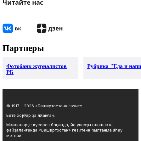
Читайте нас
Партнеры
Фотобанк журналистов
Рубрика "Еда и нап
РБ
© 1917 - 2026 «Башҡортостан» гәзите.
Бөтә хоҡуҡтар ҙа яҡланған.
Мәҡәләләрҙе күсереп баҫҡанда, йә уларҙы өлөшләтә
файҙаланғанда «Башҡортостан» гәзитенә һылтанма яһау
мотлаҡ.