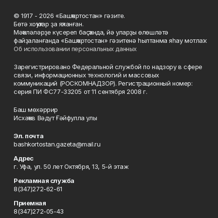
© 1917 - 2026 «Башҡортостан» гәзите.
Бөтә хоҡуҡтар ҙа яҡланған.
Мәҡәләләрҙе күсереп баҫҡанда, йә уларҙы өлөшләтә
файҙаланғанда «Башҡортостан» гәзитенә һылтанма яһау мотлаҡ.
Об использовании персональных данных
Зарегистрировано Федеральной службой по надзору в сфере
связи, информационных технологий и массовых
коммуникаций (РОСКОМНАДЗОР). Регистрационный номер:
серия ПИ ФС77-33205 от 11 сентября 2008 г.
Баш мөхәррир
Исхаҡов Вәдүт Ғәйфулла улы
Эл. почта
bashkortostan.gazeta@mail.ru
Адрес
г. Уфа, ул. 50 лет Октября, 13, 5-й этаж
Рекламная служба
8(347)272-62-61
Приемная
8(347)272-05-43