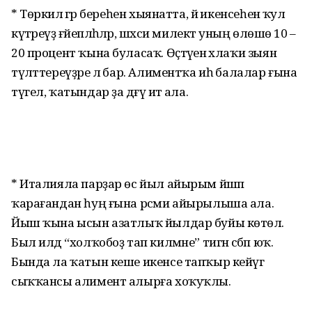
* Төркиәлә әгәр береһен хыянатта, йә икенсеһенә ҡул
күтәреүҙә ғәйепләһәләр, шәхси милектә уның өлөшө 10 –
20 процент ҡына буласаҡ. Өҫтәүенә әхлаҡи зыян
түләттереүҙәре лә бар. Алиментҡа иһә балалар ғына
түгел, ҡатындар ҙа дәғүә итә ала.
* Италияла парҙар өс йыл айырым йәшәп
ҡарағандан һуң ғына рәсми айырылыша ала.
Йыш ҡына ысын азатлыҡ йылдар буйы көтөлә.
Был илдә “холҡобоҙ тап килмәне” тигән сәбәп юҡ.
Бында ла ҡатын кеше икенсе тапҡыр кейәүгә
сыҡҡансы алимент алырға хоҡуҡлы.