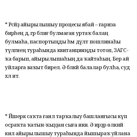
* Рәсәйҙә айырылышыу процесы ябай – ғариза
бирәһең дә, әгәр бәлиғ булмаған уртаҡ балаң
булмаһа, паспортыңды һәм дәүләт пошлинаһы
түләгәнең тураһында квитанцияңды тотоп, ЗАГС-
ҡа барып, айырылышаһың да ҡайтаһың. Бер ай
уйларға ваҡыт бирелә. Ә бәләкәй балалар булһа, суд
хәл итә.
* Йәшерәк саҡта ғаилә тарҡалыу башланғысы күп
осраҡта ҡатын-ҡыҙҙан сыға икән. Ә ирҙәр өлкәнәйә
килә айырылышыу тураһында йышыраҡ уйлана