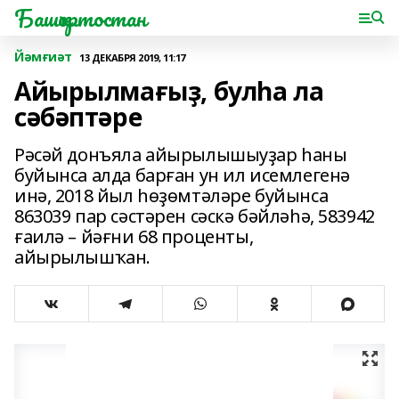
Башҡортостан
Йәмғиәт
13 ДЕКАБРЯ 2019, 11:17
Айырылмағыҙ, булһа ла
сәбәптәре
Рәсәй донъяла айырылышыуҙар һаны
буйынса алда барған ун ил исемлегенә
инә, 2018 йыл һөҙөмтәләре буйынса
863039 пар сәстәрен сәскә бәйләһә, 583942
ғаилә – йәғни 68 проценты,
айырылышҡан.