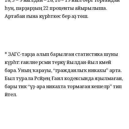
һуң, парҙарҙың 22 проценты айырылыша.
Артабан ғына күрһәткес бер аҙ төшә.
* ЗАГС-тарҙа алып барылған статистика шуны
күрһәтә: ғаиләне рәсми теркәү йылдан-йыл кәмей
бара. Уның ҡарауы, “гражданлыҡ никахы” арта.
Был турала Рәсәйҙең Ғаилә кодексында яҙылмаған, ә
бары тик “үҙ-ара никахта тормаған кешеләр” тип
әйтелә.