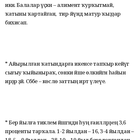
икән. Балалар үҫкән – алимент ҡурҡытмай,
ҡатыны ҡартайған, ә тирә-йүндә матур ҡыҙҙар
бихисап.
* Айырылған ҡатындарға икенсе тапҡыр кейәүгә
сығыу ҡыйыныраҡ, сөнки йәше өлкәнәйгән һайын
ирҙәр әҙәйә. Сәбәбе – көслө заттың иртә үлеүе.
* Бер йылға тиклем йәшәгәндән һуң ғаиләләрҙең 3,6
проценты тарҡала. 1-2 йылдан – 16, 3-4 йылдан –
18, 5 – 9 йылдан – 28, 10 – 19 йыл бергә торғандан