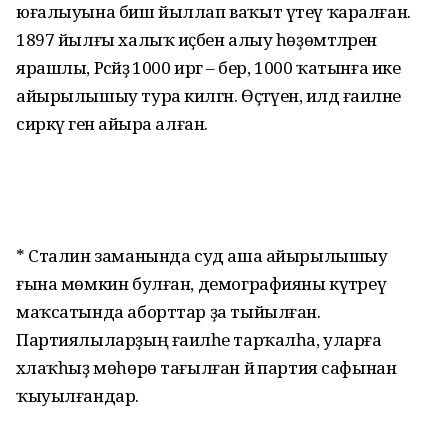
юғалыуына биш йыллап ваҡыт үтеү ҡаралған.
1897 йылғы халыҡ иҫәбен алыу һөҙөмтәләренә
ярашлы, Рәсәйҙә 1000 иргә – бер, 1000 ҡатынға ике
айырылышыу тура килгән. Өҫтәүенә, илдә ғаиләне
сиркәү генә айыра алған.
* Сталин заманында суд аша айырылышыу
ғына мөмкин булған, демографияны күтәреү
маҡсатында аборттар ҙа тыйылған.
Партиялыларҙың ғаиләһе тарҡалһа, уларға
әхлаҡһыҙ мөһөрө тағылған йә партия сафынан
ҡыуылғандар.