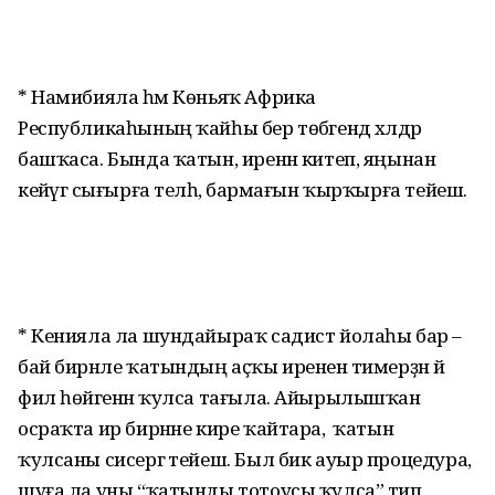
* Намибияла һәм Көньяҡ Африка
Республикаһының ҡайһы бер төбәгендә хәлдәр
башҡаса. Бында ҡатын, иренән китеп, яңынан
кейәүгә сығырға теләһә, бармағын ҡырҡырға тейеш.
* Кенияла ла шундайыраҡ садист йолаһы бар –
бай бирнәле ҡатындың аҫҡы ирененә тимерҙән йә
фил һөйәгенән ҡулса тағыла. Айырылышҡан
осраҡта ир бирнәне кире ҡайтара, ә ҡатын
ҡулсаны сисергә тейеш. Был бик ауыр процедура,
шуға ла уны “ҡатынды тотоусы ҡулса” тип