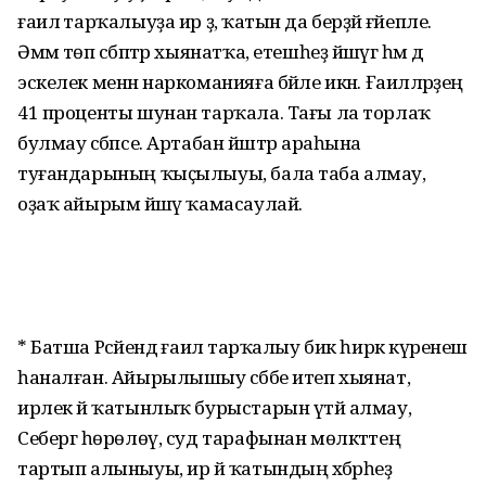
ғаилә тарҡалыуҙа ир ҙә, ҡатын да берҙәй ғәйепле.
Әммә төп сәбәптәр хыянатҡа, етешһеҙ йәшәүгә һәм дә
эскелек менән наркоманияға бәйле икән. Ғаиләләрҙең
41 проценты шунан тарҡала. Тағы ла торлаҡ
булмау сәбәпсе. Артабан йәштәр араһына
туғандарының ҡыҫылыуы, бала таба алмау,
оҙаҡ айырым йәшәү ҡамасаулай.
* Батша Рәсәйендә ғаилә тарҡалыу бик һирәк күренеш
һаналған. Айырылышыу сәбәбе итеп хыянат,
ирлек йә ҡатынлыҡ бурыстарын үтәй алмау,
Себергә һөрөлөү, суд тарафынан мөлкәттең
тартып алыныуы, ир йә ҡатындың хәбәрһеҙ