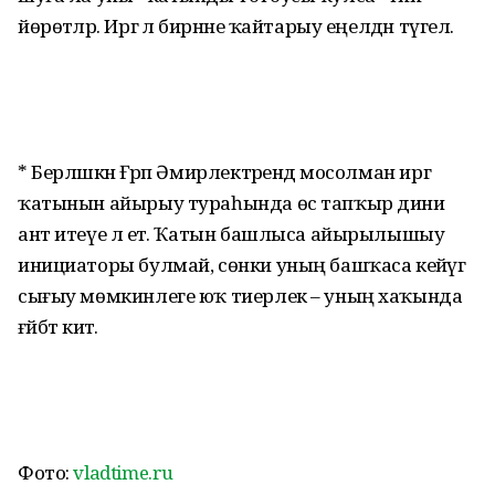
йөрөтәләр. Иргә лә бирнәне ҡайтарыу еңелдән түгел.
* Берләшкән Ғәрәп Әмирлектәрендә мосолман иргә
ҡатынын айырыу тураһында өс тапҡыр дини
ант итеүе лә етә. Ҡатын башлыса айырылышыу
инициаторы булмай, сөнки уның башҡаса кейәүгә
сығыу мөмкинлеге юҡ тиерлек – уның хаҡында
ғәйбәт китә.
Фото:
vladtime.ru