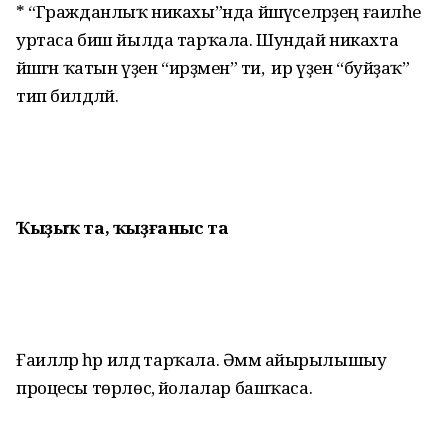
* “Гражданлыҡ никахы”нда йәшәүселәрҙең ғаиләһе
уртаса биш йылда тарҡала. Шундай никахта
йәшәгән ҡатын үҙен “ирҙәмен” ти, ә ир үҙен “буйҙаҡ”
тип билдәләй.
Ҡыҙыҡ та, ҡыҙғаныс та
Ғаиләләр һәр илдә тарҡала. Әммә айырылышыу
процесы төрлөсә, йолалар башҡаса.