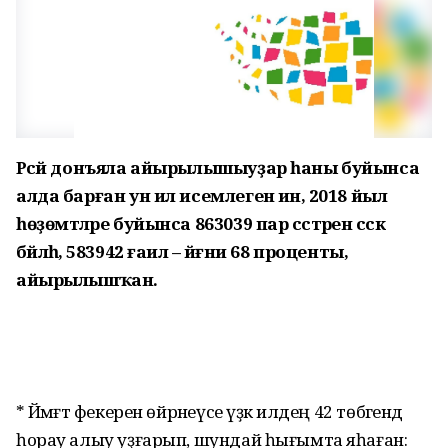
Рәсәй донъяла айырылышыуҙар һаны буйынса
алда барған ун ил исемлегенә инә, 2018 йыл
һөҙөмтәләре буйынса 863039 пар сәстәрен сәскә
бәйләһә, 583942 ғаилә – йәғни 68 проценты,
айырылышҡан.
* Йәмәғәт фекерен өйрәнеүсе үҙәк илдең 42 төбәгендә
һорау алыу уҙғарып, шундай һығымта яһаған: