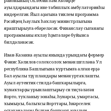
районының Охлебин һәм Аҡбирҙе
ауылдарындағы ике табиплыҡ амбулаторияһы
индерелгән. Йыл аҙағына тиклем программа
Рәсәйҙең Һаулыҡ һаҡлау министрлығына
яраштырыуға ебәреләсәк. Финанслау сығанағы
программаны яҡлау һөҙөмтәләре буйынса
билдәләнәсәк.
Иван-Казанка ауылы янында урындағы фермер
Фәнис Хәлилов солоҡсолоҡ менән шөғөлләнә. Ул
республика Башлығына ҡуртымға алған ерҙә
Бал ауылы төҙөү пландары менән уртаҡлашты.
Ауыл аутентик стилдә башҡарылырға,
ҡунаҡтарҙы урынлаштырыу өсөн тиҫтәләгән
йорто, туҡланыу зонаһы, һунарсы, умартасы,
ҡымыҙсы, балыҡсы йорттары, һөнәрселек
оҫтаханалары булған башҡорт ауылын