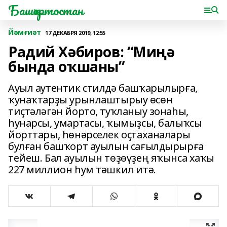
Башҡортостан
Йәмғиәт
17 ДЕКАБРЯ 2019, 12:55
Радий Хәбиров: “Миңә
бында оҡшаны”
Ауыл аутентик стилдә башҡарылырға,
ҡунаҡтарҙы урынлаштырыу өсөн
тиҫтәләгән йорто, туҡланыу зонаһы,
һунарсы, умартасы, ҡымыҙсы, балыҡсы
йорттары, һөнәрселек оҫтаханалары
булған башҡорт ауылын сағылдырырға
тейеш. Бал ауылын төҙөүҙең яҡынса хаҡы
227 миллион һум тәшкил итә.