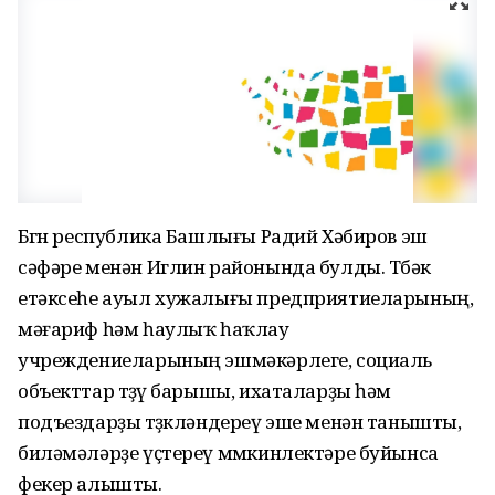
Бөгөн республика Башлығы Радий Хәбиров эш
сәфәре менән Иглин районында булды. Төбәк
етәксеһе ауыл хужалығы предприятиеларының,
мәғариф һәм һаулыҡ һаҡлау
учреждениеларының эшмәкәрлеге, социаль
объекттар төҙөү барышы, ихаталарҙы һәм
подъездарҙы төҙөкләндереү эше менән танышты,
биләмәләрҙе үҫтереү мөмкинлектәре буйынса
фекер алышты.