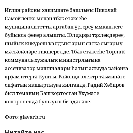
Иглин районы хакимиәте башлығы Николай
Самойленко менән төбәк етәксеһе
муниципалитетты артабан үҫтереү мөмкинлеге
буйынса фекер алышты. Юлдарҙы төҙөкләндереү,
шыйыҡ көнкүреш ҡалдыҡтарын ситкә сығарыу
мәсьәләләре тикшерелде. Төбәк етәксеһе Торлаҡ-
коммуналь хужалыҡ министрлығына
ассенизатор машиналары һатып алыуҙа районға
ярҙам итергә ҡушты. Районда электр тәьминәте
сифатын яҡшыртыуға килгәндә, Радий Хәбиров
был теманың Башҡортостан Хөкүмәте
контролендә булыуын билдәләне.
Фото: glavarb.ru
Читайте нас