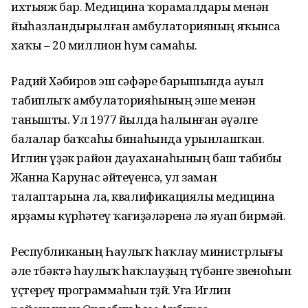
ихтыяж бар. Медицина ҡорамалдары менән
йыһазландырылған амбулаторияның яҡынса
хаҡы – 20 миллион һум самаһы.
Радий Хәбиров эш сәфәре барышында ауыл
табиплыҡ амбулаторияһының эше менән
танышты. Ул 1977 йылда һалынған әүәлге
балалар баҡсаһы бинаһында урынлашҡан.
Иглин үҙәк район дауаханаһының баш табибы
Жанна Карунас әйтеүенсә, ул заман
талаптарына ла, квалификациялы медицина
ярҙамы күрһәтеү ҡағиҙәләренә лә яуап бирмәй.
Республиканың Һаулыҡ һаҡлау министрлығы
әле төбәктә һаулыҡ һаҡлауҙың түбәнге звеноһын
үҫтереү программаһын төҙөй. Уға Иглин