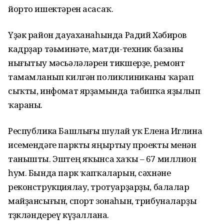
йорто ишектәрен асасаҡ.
Үҙәк район дауаханаһында Радий Хәбиров
кадрҙар тәьминәте, матди-техник базаны
нығытыу мәсьәләләрен тикшерҙе, ремонт
тамамланып килгән поликлиниканы ҡарап
сыҡты, инфомат ярҙамында табипҡа яҙылып
ҡараны.
Республика Башлығы шулай уҡ Елена Иглина
исемендәге паркты яңыртыу проекты менән
танышты. Эштең яҡынса хаҡы – 67 миллион
һум. Бында парк ҡапҡаларын, сәхнәне
реконструкциялау, тротуарҙарҙы, балалар
майҙансығын, спорт зонаһын, трибуналарҙы
төҙөкләндереү күҙаллана.