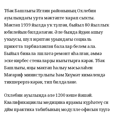
Төбәк Башлығы Иглин районының Охлебин
ауылындағы урта мәктәпте ҡарап сыҡты.
Мәктәп 1939 йылда уҡ төҙөлгән, быйыл 80 йыллыҡ
юбилейын билдәләгән. Әле бында йөҙҙән ашыу
уҡыусы, шул иҫәптән урындағы социаль
приютта тәрбиәләнгән балалар белем ала.
Быйыл бинала өлөшләтә ремонт яһалған, әммә
эске кирбес стеналарҙы нығытырға кәрәк. Төбәк
Башлығы, яңы мәктәп һалыу мәсьәләһен
Мәғариф министрлығы һәм Хөкүмәт кимәлендә
тикшерергә кәрәк, тип билдәләне.
Охлебин ауылында әле 1200 кеше йәшәй.
Квалификациялы медицина ярҙамы күрһәтеү өсөн
дөйөм практика табибының модулле офисын төҙөүгә