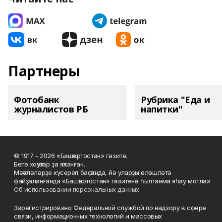
Партнеры
Фотобанк
Рубрика "Еда и
журналистов РБ
напитки"
© 1917 - 2026 «Башҡортостан» гәзите.
Бөтә хоҡуҡтар ҙа яҡланған.
Мәҡәләләрҙе күсереп баҫҡанда, йә уларҙы өлөшләтә
файҙаланғанда «Башҡортостан» гәзитенә һылтанма яһау мотлаҡ.
Об использовании персональных данных
Зарегистрировано Федеральной службой по надзору в сфере
связи, информационных технологий и массовых