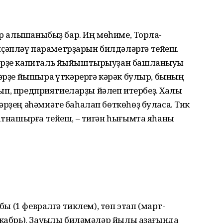
ер алышҡаныбыҙ бар. Иң мөһиме, Торлаҡ-
ҫәпләү параметрҙарын билдәләргә тейеш.
ләрҙе капиталь йыйыштырыуҙан башланыуы
ләрҙе йышыраҡ үткәрергә кәрәк булыр, бының
ртып, предприя­тиеларҙы йәлеп итербеҙ. Халыҡ
рҙең әһәмиәте баһалап бөткөһөҙ буласаҡ. Тик
ҡатнашырға тейеш, – тигән һығымта яһаны
абы (1 февралгә тиклем), төп этап (март-
екабрь). Зауыҡлы биләмәләр йылы аҙағында