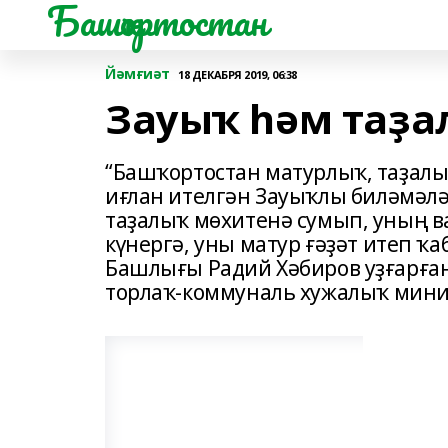
Башҡортостан
Йәмғиәт
18 ДЕКАБРЯ 2019, 06:38
Зауыҡ һәм таҙа
“Башҡортостан матурлыҡ, таҙалы
иғлан ителгән Зауыҡлы биләмәлә
таҙалыҡ мөхитенә сумып, уның в
күнергә, уны матур ғәҙәт итеп ҡа
Башлығы Радий Хәбиров уҙғарға
торлаҡ-коммуналь хужалыҡ минис