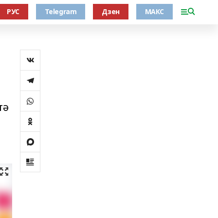
РУС
Telegram
Дзен
МАКС
тә