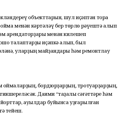
өкләндереү объект­тарын, шул иҫәптән тораҡ
ҡойма менән кәртәләү бер төрлө рәүештә алып
әм арендаторҙары менән килешеп
 ошо талаптарҙы иҫәпкә алып, был
рләнә, уларҙың майҙандары һәм ремонтлау
 ҡоймаларҙың, бор­дюрҙарҙың, тротуарҙарҙың,
икшереләсәк. Даими “таҙалыҡ сәғәттәре һәм
, йорттар, ауылдар буйынса уҙғарылған
гә тейеш.