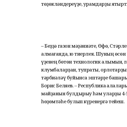
төҙөкләндереүҙе, урамдарҙы яҡтырты
– Беҙҙә газон мәҙәниәте, Өфө, Стәрл
алмағанда, юҡ тиерлек. Шу­ның өсө
үҙенең бөтөн технологик алымын, г
клумбаларҙан, тупраҡты, орлоҡтарҙ
тәрбиәләү буйынса эштәрҙе башҡары
Борис Беляев. – Рес­публика ҡалала
майҙанын булдырыу һәм уларҙы 4-
һөҙөмтәһе булып күренергә тейеш.