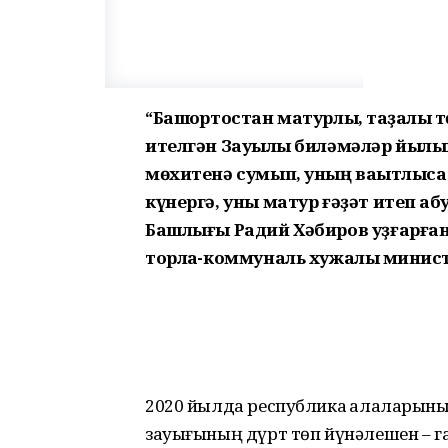
“Башҡортостан матурлыҡ, таҙалыҡ 
ителгән Зауыҡлы биләмәләр йылына
мөхитенә сумып, уның ваҡытлыса
күнергә, уны матур ғәҙәт итеп ҡаб
Башлығы Радий Хәбиров уҙғарған
торлаҡ-коммуналь хужалыҡ минист
2020 йылда республика ҡалаларыны
зауығының дүрт төп йүнәлешен – г