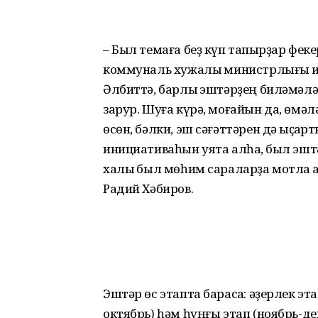
– Был темаға беҙ күп тапҡырҙар фек
коммуналь хужалыҡ министрлығы и
Әлбиттә, барлыҡ эштәрҙең биләмә
зарур. Шуға күрә, моғайын да, өмә
өсөн, бәлки, эш сәғәттәрен дә ҡыҫҡа
инициативаһын уята алһаҡ, был эштә
халыҡ был мөһим сараларҙа мотлаҡ 
Радий Хәбиров.
Эштәр өс этапта барасаҡ: әҙерлек эт
октябрь) һәм һуңғы этап (ноябрь-д