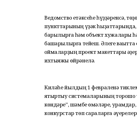
Ведомство етәксеһе һүҙҙәренсә, төҙ
пункттарының үҙәк һыҙат­тарында, 
барылырға һәм объект хужалары һ
башҡарылырға тейеш. Әлеге ваҡытта
ҡоймаларҙың проект макеттары әҙе
ихтыяжы өйрәнелә.
Киләһе йылдың 1 февраленә тиклем
яҡтыртыу системаларының торошо т
көндәре”, шәмбе өмәләре, урамдар
конкурстар төп сараларға әүерелер