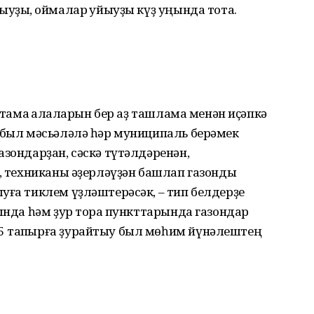
уҙы, ҡоймалар ҡуйыуҙы күҙ уңында тота.
етамаҡ ҡалаларын бер аҙ ташлама менән иҫәпкә
н был мәсьәләлә һәр муниципаль берәмек
азондарҙан, сәскә түтәлдәренән,
ы, техниканы әҙерләүҙән башлап газонды
уға тик­лем үҙләштерәсәк, – тип белдерҙе
рында һәм ҙур тораҡ пункттарында газондар
5 тапҡырға ҙурайтыу был мөһим йүнәлештең