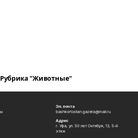
Рубрика "Животные"
Эл. почта
лы
bashkortostan.gazeta@mail.ru
Адрес
г. Уфа, ул. 50 лет Октября, 13, 5-й
этаж