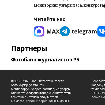
мониторинг уҙғарыласаҡ, конкурстарғ
Читайте нас
Партнеры
Фотобанк журналистов РБ
© 1917 - 2026 «Башҡортостан» гәзите.
Зарегист
Бөтә хоҡуҡтар ҙа яҡланған.
надзору 
Мәҡәләләрҙе күсереп баҫҡанда, йә уларҙы
технолог
өлөшләтә файҙаланғанда «Башҡортостан»
(РОСКОМ
гәзитенә һылтанма яһау мотлаҡ.
серия ПИ
Об использовании персональных данных