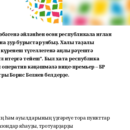
төбәгенә әйләнһен өсөн республикала иғлан
 ҙур бурыстар ҡуябыҙ. Халыҡ таҙалыҡ
 күренеш түгеллегенә аңлы рәүештә
ул итергә тейеш”. Был хаҡта республика
 оператив кәңәшмәлә вице-премьер – БР
ры Борис Беляев белдерҙе.
ң һәм ауылдарының үҙгәреүе тораҡ пункттар
азондар яһауҙы, тротуарҙарҙы