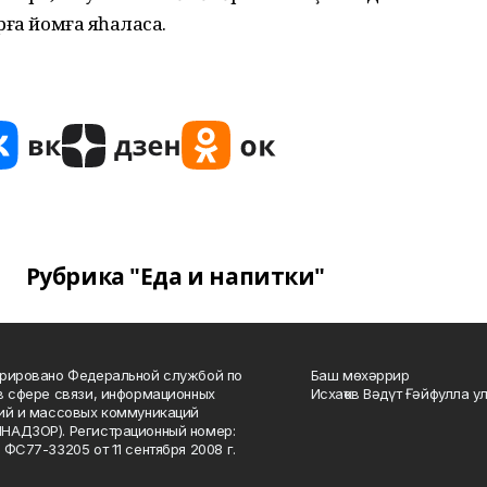
а йомғаҡ яһаласаҡ.
Рубрика "Еда и напитки"
рировано Федеральной службой по
Баш мөхәррир
в сфере связи, информационных
Исхаҡов Вәдүт Ғәйфулла у
ий и массовых коммуникаций
НАДЗОР). Регистрационный номер:
 ФС77-33205 от 11 сентября 2008 г.