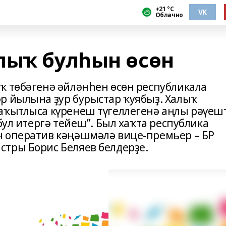
+21 °С
VK
Облачно
лыҡ булһын өсөн
ҡ төбәгенә әйләнһен өсөн республикала
р йылына ҙур бурыстар ҡуябыҙ. Халыҡ
аҡытлыса күренеш түгеллегенә аңлы рәүеш
бул итергә тейеш”. Был хаҡта республика
н оператив кәңәшмәлә вице-премьер – БР
тры Борис Беляев белдерҙе.