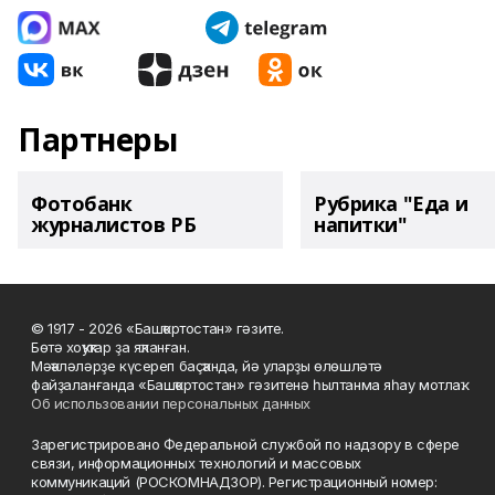
Партнеры
Фотобанк
Рубрика "Еда и
журналистов РБ
напитки"
© 1917 - 2026 «Башҡортостан» гәзите.
Бөтә хоҡуҡтар ҙа яҡланған.
Мәҡәләләрҙе күсереп баҫҡанда, йә уларҙы өлөшләтә
файҙаланғанда «Башҡортостан» гәзитенә һылтанма яһау мотлаҡ.
Об использовании персональных данных
Зарегистрировано Федеральной службой по надзору в сфере
связи, информационных технологий и массовых
коммуникаций (РОСКОМНАДЗОР). Регистрационный номер: