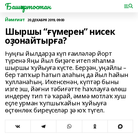
Башҡортостан
Йәмғиәт
20 ДЕКАБРЯ 2019, 09:00
Шыршы “ғүмерен” нисек
оҙонайтырға?
Һуңғы йылдарҙа күп ғаиләләр йорт
түренә Яңы йыл биҙәге итеп яһалма
шыршы ҡуйыуға күсте. Берҙән, уңайлы –
бер тапҡыр һатып алаһың да йыл һайын
ҡулланаһың. Икенсенән, күптәр быны
изге эш, йәғни тәбиғәтте һаҡлауға өлөш
индереү тип тә ҡарай, әммә мотлаҡ хуш
еҫле урман ҡупшыҡайын ҡуйыуға
өҫтөнлөк биреүселәр ҙә юҡ түгел.