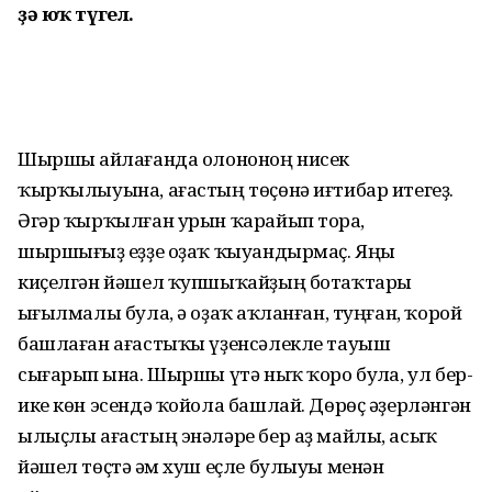
ҙә юҡ түгел.
Шыршы һайлағанда олононоң нисек
ҡырҡылыуына, ағастың төҫөнә иғтибар итегеҙ.
Әгәр ҡырҡылған урын ҡарайып торһа,
шыршығыҙ һеҙҙе оҙаҡ ҡыуандырмаҫ. Яңы
киҫелгән йәшел ҡупшыҡайҙың ботаҡтары
һығылмалы була, ә оҙаҡ һаҡланған, туңған, ҡорой
башлаған ағастыҡы үҙенсәлекле тауыш
сығарып һына. Шыршы үтә ныҡ ҡоро булһа, ул бер-
ике көн эсендә ҡойола башлай. Дөрөҫ әҙерләнгән
ылыҫлы ағастың энәләре бер аҙ майлы, асыҡ
йәшел төҫтә һәм хуш еҫле булыуы менән