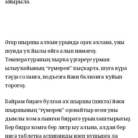
айырыла.
Әгәр шыршы һалҡын урында оҙаҡ һаҡланһа, уны
шунда уҡ йылы өйгә алып инмәгеҙ.
Температураның ҡырҡа үҙгәреүе урман
һылыуҡайының “ғүмерен” ҡыҫҡарта, шуға күрә
тәүҙә соланға, подъезға йәки балконға ҡуйып
тороғоҙ.
Байрам биҙәге булған аҡ шыршы (пихта) йәки
шыршының “ғүмерен” оҙонайтыр өсөн уны
дымлы ҡом һалынған биҙрәгә урынлаштырығыҙ.
Бер биҙрә ҡомға бер литр һыу алына, алдан бер
нисә таблетка аспиринды иҙеп ҡушырға ла