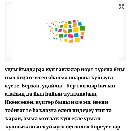
Һуңғы йылдарҙа күп ғаиләләр йорт түренә Яңы
йыл биҙәге итеп яһалма шыршы ҡуйыуға
күсте. Берҙән, уңайлы – бер тапҡыр һатып
алаһың да йыл һайын ҡулланаһың.
Икенсенән, күптәр быны изге эш, йәғни
тәбиғәтте һаҡлауға өлөш индереү тип тә
ҡарай, әммә мотлаҡ хуш еҫле урман
ҡупшыҡайын ҡуйыуға өҫтөнлөк биреүселәр