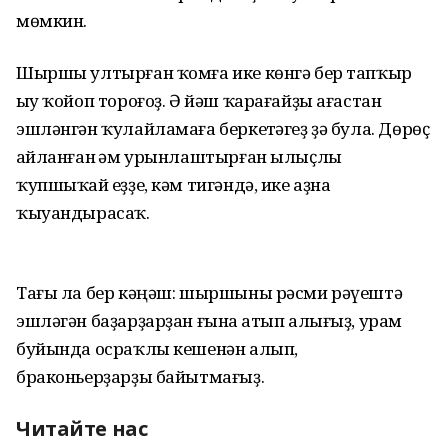
мөмкин.
Шыршы ултырған ҡомға ике көнгә бер тапҡыр
һыу ҡойоп тороғоҙ. Ә йәш ҡарағайҙы ағастан
эшләнгән ҡулайламаға беркетһәгеҙ ҙә була. Дөрөҫ
һайланған һәм урынлаштырған ылыҫлы
ҡупшыҡай һеҙҙе, кәм тигәндә, ике аҙна
ҡыуандырасаҡ.
Тағы ла бер кәңәш: шыршыны рәсми рәүештә
эшләгән баҙарҙарҙан ғына һатып алығыҙ, урам
буйында осраҡлы кешенән алып,
браконьерҙарҙы байытмағыҙ.
Читайте нас