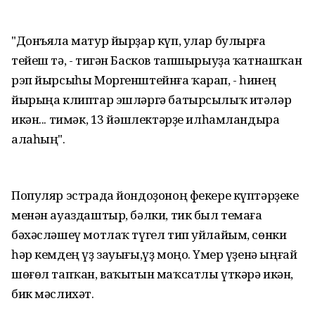
"Донъяла матур йырҙар күп, улар булырға
тейеш тә, - тигән Басков тапшырыуҙа ҡатнашҡан
рэп йырсыһы Моргенштейнға ҡарап, - һинең
йырыңа клиптар эшләргә батырсылыҡ итәләр
икән... тимәк, 13 йәшлектәрҙе илһамландыра
алаһың".
Популяр эстрада йондоҙоноң фекере күптәрҙеке
менән ауаздаштыр, бәлки, тик был темаға
бәхәсләшеү мотлаҡ түгел тип уйлайым, сөнки
һәр кемдең үҙ зауығы,үҙ моңо. Үҫмер үҙенә ыңғай
шөғөл тапҡан, ваҡытын маҡсатлы үткәрә икән,
бик мәслихәт.