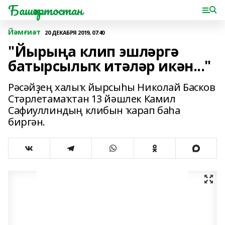
Башҡортостан
Йәмғиәт
20 ДЕКАБРЯ 2019, 07:40
"Йырыңа клип эшләргә
батырсылыҡ итәләр икән..."
Рәсәйҙең халыҡ йырсыһы Николай Басков
Стәрлетамаҡтан 13 йәшлек Камил
Сафиуллиндың клибын ҡарап баһа
биргән.