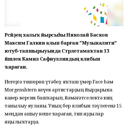
Рәсәйҙең халыҡ йырсыһы Николай Басков
Максим Галкин алып барған "Музыкалити"
ютуб-тапшырыуында Стәрлетамаҡтан 13
йәшлек Камил Сафиуллиндың клибын
ҡараған.
Иҫегеҙгә төшөрөп үтәбеҙ: яҡташ үҫмер Face һәм
Morgenshtern кеүек артистарҙың йырҙарына
кавер-версия башҡарып, йәмәғәтселектә киң
танылыу яуланы. Уның бер клибын тәүлегенә 15
меңдән ашыу кеше ҡараған, тип яҙҙылар
яңылыҡтарҙа.