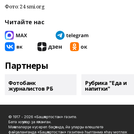
Фото: 24 smi.org
Читайте нас
Партнеры
Фотобанк
Рубрика "Еда и
журналистов РБ
напитки"
© 1917 - 2026 «Башҡортостан» гәзите.
Бөтә хоҡуҡтар ҙа яҡланған.
Мәҡәләләрҙе күсереп баҫҡанда, йә уларҙы өлөшләтә
файҙаланғанда «Башҡортостан» гәзитенә һылтанма яһау мотлаҡ.