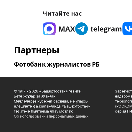
Читайте нас
Партнеры
Фотобанк журналистов РБ
© 1917 - 2026 «Башҡортостан» гәзите.
Зарегист
Бөтә хоҡуҡтар ҙа яҡланған.
надзору 
Мәҡәләләрҙе күсереп баҫҡанда, йә уларҙы
технолог
өлөшләтә файҙаланғанда «Башҡортостан»
(РОСКОМ
гәзитенә һылтанма яһау мотлаҡ.
серия ПИ
Об использовании персональных данных