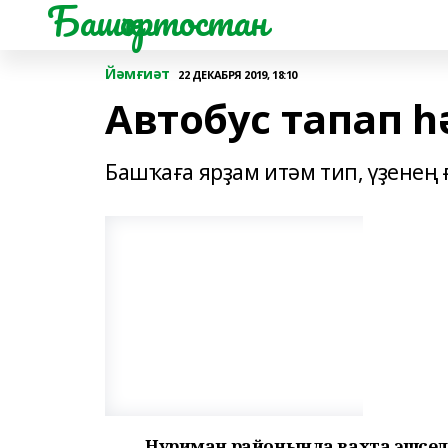
Башҡортостан
Йәмғиәт
22 ДЕКАБРЯ 2019, 18:10
Автобус тапап һә
Башҡаға ярҙам итәм тип, үҙенең 
Нуриман районында вахта эшселә