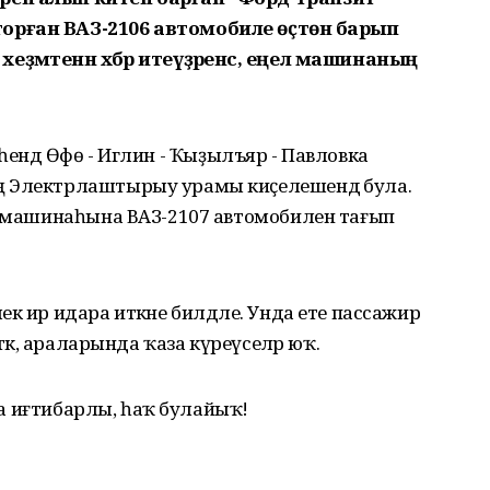
орған ВАЗ-2106 автомобиле өҫтөнә барып
ҙмәтенән хәбәр итеүҙәренсә, еңел машинаның
ирәһендә Өфө - Иглин - Ҡыҙылъяр - Павловка
ң Электрлаштырыу урамы киҫелешендә була.
ең машинаһына ВАЗ-2107 автомобилен тағып
к ир идара иткәне билдәле. Унда ете пассажир
ткә, араларында ҡаза күреүселәр юҡ.
 ла иғтибарлы, һаҡ булайыҡ!