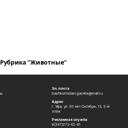
Рубрика "Животные"
Эл. почта
лы
bashkortostan.gazeta@mail.ru
Адрес
г. Уфа, ул. 50 лет Октября, 13, 5-й
этаж
Рекламная служба
8(347)272-62-61