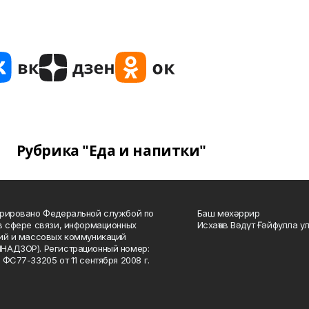
Рубрика "Еда и напитки"
рировано Федеральной службой по
Баш мөхәррир
в сфере связи, информационных
Исхаҡов Вәдүт Ғәйфулла у
ий и массовых коммуникаций
НАДЗОР). Регистрационный номер:
 ФС77-33205 от 11 сентября 2008 г.