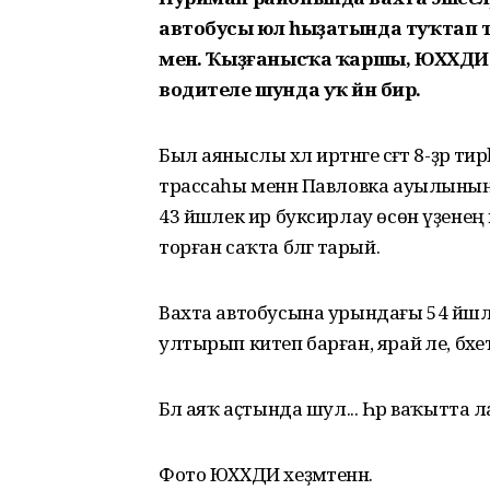
автобусы юл һыҙатында туҡтап т
менә. Ҡыҙғанысҡа ҡаршы, ЮХХДИ хе
водителе шунда уҡ йән бирә.
Был аяныслы хәл иртәнге сәғәт 8-ҙәр т
трассаһы менән Павловка ауылыны
43 йәшлек ир буксирлау өсөн үҙен
торған саҡта бәләгә тарый.
Вахта автобусына урындағы 54 йәшле
ултырып китеп барған, ярай әле, бәхе
Бәлә аяҡ аҫтында шул... Һәр ваҡытта
Фото ЮХХДИ хеҙмәтенән.