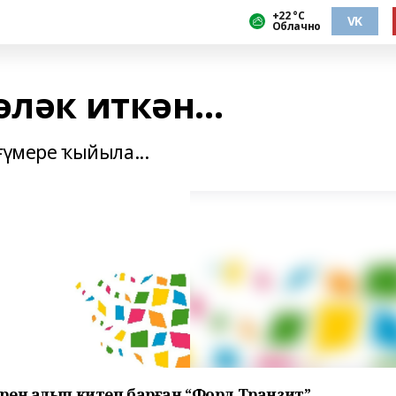
+22 °С
VK
Облачно
ләк иткән...
ғүмере ҡыйыла...
рен алып китеп барған “Форд Транзит”