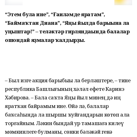
“Этем булһа ине”, “Ғаиләмде яратам”,
“Баймаҡтан Диана”, “Яңы йылда барыһына ла
уңыштар!” – теләктәр гирляндаһында балалар
ошондай яҙмалар ҡалдырҙы.
– Был изге акция барыбыҙҙы ла берләштерҙе, – тине
республика Башлығының хәләл ефете Каринэ
Хәбирова. – Бала саҡта Яңы йыл минең дә иң
яратҡан байрамым ине. Өйҙә лә, балалар
баҡсаһында ла шыршы ҡуйғандарын көтөп ала
торғайным. Ләкин бындай ҙур тамашаға килеү
мөмкинлеге булманы, сөнки бәләкәй генә