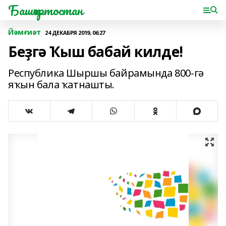
Башҡортостан
Йәмғиәт
24 ДЕКАБРЯ 2019, 06:27
Беҙгә Ҡыш бабай килде!
Республика Шыршы байрамында 800-гә
яҡын бала ҡатнашты.