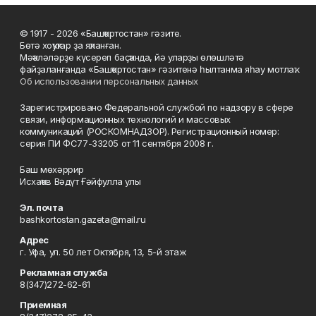
© 1917 - 2026 «Башҡортостан» гәзите.
Бөтә хоҡуҡтар ҙа яҡланған.
Мәҡәләләрҙе күсереп баҫҡанда, йә уларҙы өлөшләтә
файҙаланғанда «Башҡортостан» гәзитенә һылтанма яһау мотлаҡ.
Об использовании персональных данных
Зарегистрировано Федеральной службой по надзору в сфере
связи, информационных технологий и массовых
коммуникаций (РОСКОМНАДЗОР). Регистрационный номер:
серия ПИ ФС77-33205 от 11 сентября 2008 г.
Баш мөхәррир
Исхаҡов Вәдүт Ғәйфулла улы
Эл. почта
bashkortostan.gazeta@mail.ru
Адрес
г. Уфа, ул. 50 лет Октября, 13, 5-й этаж
Рекламная служба
8(347)272-62-61
Приемная