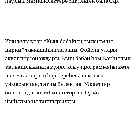
һаулыҡ мөмкинлектәре сикләнгән балалар.
Йәш ҡунаҡтар “Ҡыш бабайҙың тылсымлы
циркы” тамашаһын ҡараны. Фойела уларҙы
әкиәт персонаждары, Ҡыш бабай һәм Ҡарһылыу
ҡатнаш­лығында күңел асыу программаһы көтә
ине. Балаларҙың һәр береһенә йомшаҡ
уйынсыҡтан, татлы бүләктән, “Әкиәттәр
болононда” китабынан торған бүләк
йыйылмаһы тапшырылды.