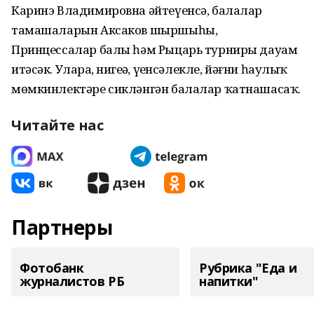
Каринэ Владимировна әйтеүенсә, балалар
тамашаларын Аксаков шыршыһы,
Принцессалар балы һәм Рыцарь турниры дауам
итәсәк. Уларҙа, нигеҙҙә, үҙенсәлекле, йәғни һаулыҡ
мөмкинлектәре сикләнгән балалар ҡатнашасаҡ.
Читайте нас
Партнеры
Фотобанк
Рубрика "Еда и
журналистов РБ
напитки"