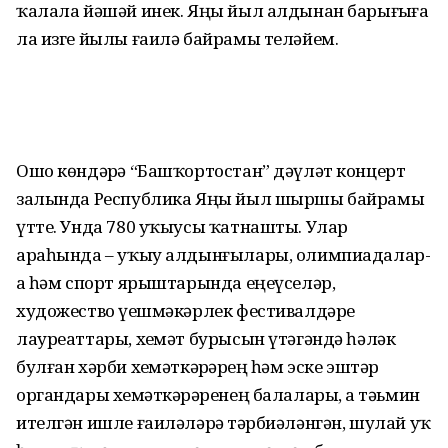
ҡалала йәшәй инек. Яңы йыл алдынан барығыҙға
ла изге йылы ғаилә байрамы теләйем.
Ошо көндәрҙә “Башҡортостан” дәүләт концерт
залында Республика Яңы йыл шыршы байрамы
үтте. Унда 780 уҡыусы ҡатнашты. Улар
араһында – уҡыу алдынғылары, олимпиада­лар­
ҙа һәм спорт ярыштарында еңеүсе­ләр,
художество үҙешмәкәрлек фес­тивалдәре
лауреаттары, хеҙмәт бурысын үтәгәндә һәләк
булған хәрби хеҙмәткәрҙәрҙең һәм эске эштәр
органдары хеҙмәткәрҙәренең балалары, аҙ тәьмин
ителгән ишле ғаиләләрҙә тәрбиәләнгән, шулай уҡ