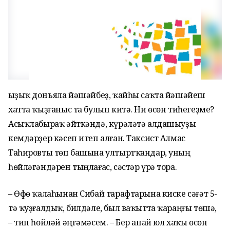
Ҡыҙыҡ донъяла йәшәйбеҙ, ҡайһы саҡта йәшәйеш
хатта ҡыҙғаныс та булып китә. Ни өсөн тиһегеҙме?
Асыҡлабыраҡ әйткәндә, күрәләтә алдашыуҙы
кемдәрҙер кәсеп итеп алған. Таксист Алмас
Таһировты төп башына ултыртҡандар, уның
һөйләгәндәрен тыңлағас, сәстәр үрә тора.
– Өфө ҡалаһынан Сибай тарафтарына киске сәғәт 5-
тә ҡуҙғалдыҡ, билдәле, был ваҡытта ҡараңғы төшә,
– тип һөйләй әңгәмәсем. – Бер апай юл хаҡы өсөн