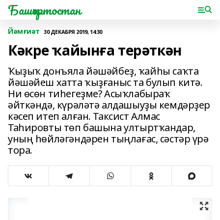
Башҡортостан
Йәмғиәт
30 ДЕКАБРЯ 2019, 14:30
Кәкре ҡайынға терәткән
Ҡыҙыҡ донъяла йәшәйбеҙ, ҡайһы саҡта
йәшәйеш хатта ҡыҙғаныс та булып китә.
Ни өсөн тиһегеҙме? Асыҡлабыраҡ
әйткәндә, күрәләтә алдашыуҙы кемдәрҙер
кәсеп итеп алған. Таксист Алмас
Таһировты төп башына ултыртҡандар,
уның һөйләгәндәрен тыңлағас, сәстәр үрә
тора.