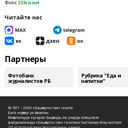
Фото:
123ru.net
Читайте нас
Партнеры
Фотобанк
Рубрика "Еда и
журналистов РБ
напитки"
© 1917 - 2026 «Башҡортостан» гәзите.
Бөтә хоҡуҡтар ҙа яҡланған.
Мәҡәләләрҙе күсереп баҫҡанда, йә уларҙы өлөшләтә
файҙаланғанда «Башҡортостан» гәзитенә һылтанма яһау мотлаҡ.
Об использовании персональных данных