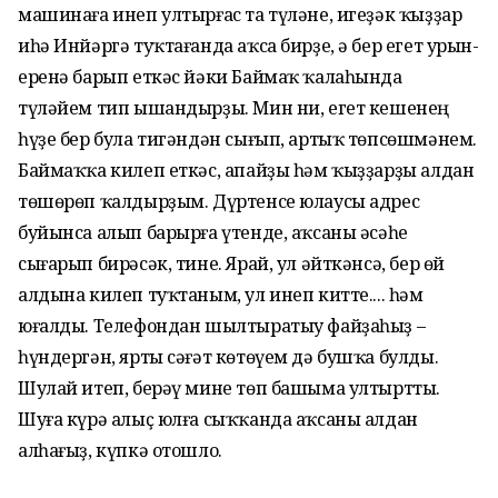
машинаға инеп ултырғас та түләне, игеҙәк ҡыҙҙар
иһә Инйәргә туҡтағанда аҡса бирҙе, ә бер егет урын-
еренә барып еткәс йәки Баймаҡ ҡалаһында
түләйем тип ышандырҙы. Мин ни, егет кешенең
һүҙе бер була тигәндән сығып, артыҡ төпсөшмәнем.
Баймаҡҡа килеп еткәс, апайҙы һәм ҡыҙҙарҙы алдан
төшөрөп ҡалдырҙым. Дүртенсе юлаусы адрес
буйынса алып барырға үтенде, аҡсаны әсәһе
сығарып бирәсәк, тине. Ярай, ул әйткәнсә, бер өй
алдына килеп туҡтаным, ул инеп китте.... һәм
юғалды. Телефондан шылтыратыу файҙаһыҙ –
һүндергән, ярты сәғәт көтөүем дә бушҡа булды.
Шулай итеп, берәү мине төп башыма ултыртты.
Шуға күрә алыҫ юлға сыҡҡанда аҡсаны алдан
алһағыҙ, күпкә отошло.