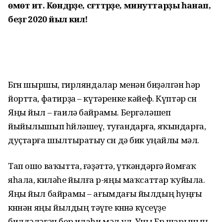
өмөт итә. Көндәрҙе, сәғәттәрҙе, минуттарҙы һанап,
беҙгә 2020 йыл килә!
Бөгөн шыршы, гирляндалар менән биҙәлгән һәр
йортта, фатирҙа – күтәренке кәйеф. Күптәр өсөн
Яңы йыл – ғаилә байрамы. Бергәләшеп
йыйылышып һөйләшеү, туғандарға, яҡындарға,
дуҫтарға шылтыратыу өсөн дә бик уңайлы мәл.
Тап ошо ваҡытта, ғәҙәттә, үт­кәндәргә йомғаҡ
яһала, киләһе йылға өр-яңы маҡсаттар ҡуйыла.
Яңы йыл байрамы – ағымдағы йылдың һуңғы
көнөнән яңы йылдың тәүге көнөнә күсеүҙе
билдәләгән бер илаһи мәл ул. Уны Ер шарының