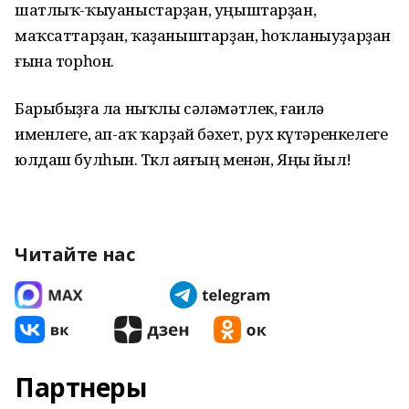
шатлыҡ-ҡыуаныстарҙан, уңыштарҙан,
маҡсаттарҙан, ҡаҙаныштарҙан, һоҡланыуҙарҙан
ғына торһон.
Барыбыҙға ла ныҡлы сәләмәтлек, ғаилә
именлеге, ап-аҡ ҡарҙай бәхет, рух күтәренкелеге
юлдаш булһын. Төклө аяғың менән, Яңы йыл!
Читайте нас
Партнеры