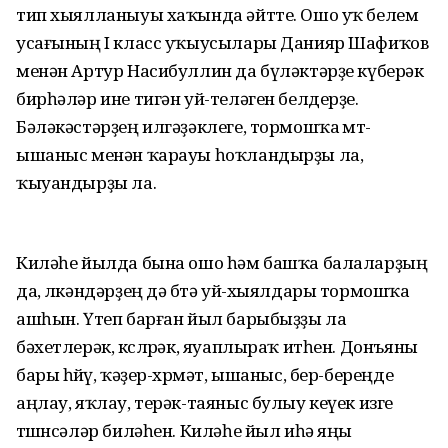
тип хыялланыуы хаҡында әйтте. Ошо уҡ белем
усағының I класс уҡыусылары Данияр Шафиҡов
менән Артур Насибуллин да бүләктәрҙе күберәк
бирһәләр ине тигән уй-теләген белдерҙе.
Бәләкәстәрҙең илгәҙәклеге, тормошҡа өмөт-
ышаныс менән ҡарауы һоҡландырҙы ла,
ҡыуандырҙы ла.
Киләһе йылда бына ошо һәм башҡа балаларҙың
да, өлкәндәрҙең дә бөтә уй-хыялдары тормошҡа
ашһын. Үтеп барған йыл барыбыҙҙы ла
бәхетлерәк, көслөрәк, яуаплыраҡ итһен. Донъяны
бары һөйөү, ҡәҙер-хөрмәт, ышаныс, бер-береңде
аңлау, яҡлау, терәк-таяныс булыу кеүек изге
төшөнсәләр биләһен. Киләһе йыл иһә яңы