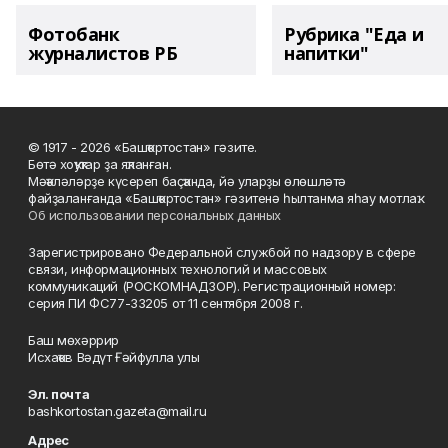
Фотобанк
Рубрика "Еда и
журналистов РБ
напитки"
© 1917 - 2026 «Башҡортостан» гәзите.
Бөтә хоҡуҡтар ҙа яҡланған.
Мәҡәләләрҙе күсереп баҫҡанда, йә уларҙы өлөшләтә
файҙаланғанда «Башҡортостан» гәзитенә һылтанма яһау мотлаҡ.
Об использовании персональных данных
Зарегистрировано Федеральной службой по надзору в сфере
связи, информационных технологий и массовых
коммуникаций (РОСКОМНАДЗОР). Регистрационный номер:
серия ПИ ФС77-33205 от 11 сентября 2008 г.
Баш мөхәррир
Исхаҡов Вәдүт Ғәйфулла улы
Эл. почта
bashkortostan.gazeta@mail.ru
Адрес