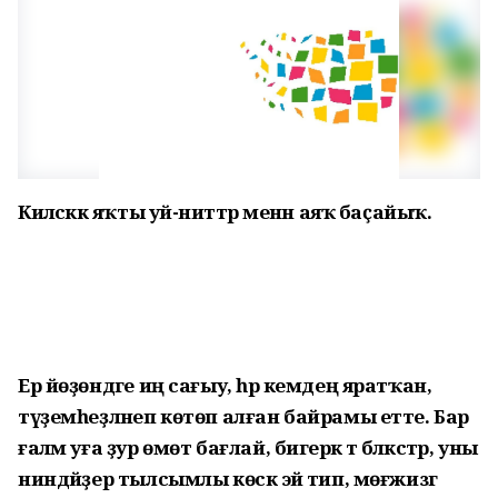
Киләсәккә яҡты уй-ниәттәр менән аяҡ баҫайыҡ.
Ер йөҙөндәге иң сағыу, һәр кемдең яратҡан,
түҙемһеҙләнеп көтөп алған байрамы етте. Бар
ғаләм уға ҙур өмөт бағлай, бигерәк тә бәләкәстәр, уны
ниндәйҙер тылсымлы көскә эйә тип, мөғжизәгә