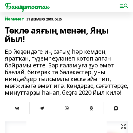
Башҡортостан
Йәмғиәт
31 ДЕКАБРЯ 2019, 06:35
Төклө аяғың менән, Яңы
йыл!
Ер йөҙөндәге иң сағыу, һәр кемдең
яратҡан, түҙемһеҙләнеп көтөп алған
байрамы етте. Бар ғаләм уға ҙур өмөт
бағлай, бигерәк тә бәләкәстәр, уны
ниндәйҙер тылсымлы көскә эйә тип,
мөғжизәгә өмөт итә. Көндәрҙе, сәғәттәрҙе,
минуттарҙы һанап, беҙгә 2020 йыл килә!