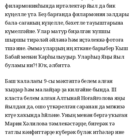
филармонияһында иртәлектәр йыл да бик
күңелле үтә. Беҙ барғанда филармония залдары
бала-сағаның күңелле, бәхетле тауыштарына
күмелгәйне. Улар матур биҙәлгән ҡупшы
шыршы тирәләй әйләнә һәм иҫтәлеккә фотоға
төшә ине. Әммә уларҙың иң көткәне барыбер Ҡыш
Бабай менән Ҡарһылыуҙыр. Уларһыҙ Яңы йыл
буламы ни?! Юҡ, әлбиттә.
Баш ҡалалағы 9-сы мәктәптә белем алған
ҡыҙҙар һәм малайҙар ҙа килгәйне бында. III
класта белем алған Алтынай Ноғайғолова яңы
йылдан да, ошо үткәрелгән саранан да мөғжизә
көтөүе хаҡында һөйләне. Уның менән бергә уҡыған
Мария Хәлилова тәмлекәстәрҙе, бигерәк тә
татлы кәнфиттәрҙе күберәк бүләк итһәләр ине