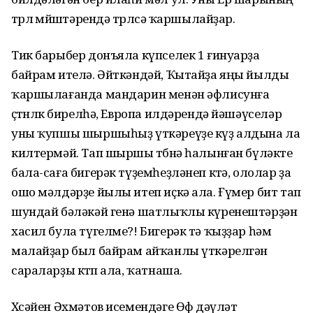
төрлө мөйөш­тәрендә төрлөсә ҡаршылайҙар.
Тик барыбер донъяла күпселек 1 ғинуарҙа
байрам ителә. Әйткәндәй, Ҡытайҙа яңы йылды
ҡаршылағанда мандарин менән әфлисунға
өҫтөнлөк бирелһә, Европа илдәрендә йәшәүселәр
уны ҡупшы шыршыһыҙ үткәреүҙе күҙ алдына ла
килтермәй. Тап шыршы төбөнә һалынған бүләкте
бала-саға бигерәк түҙемһеҙләнеп көтә, ололар ҙа
ошо мәлдәрҙе йылы итеп иҫкә ала. Ғүмер бит тап
шундай бәләкәй генә шатлыҡлы күренеш­тәрҙән
хасил була түгелме?! Бигерәк тә ҡыҙҙар һәм
малайҙар был байрам айҡанлы үткәрелгән
сараларҙы көтөп ала, ҡатнаша.
Хөсәйен Әхмәтов исемендәге Өфө дәүләт