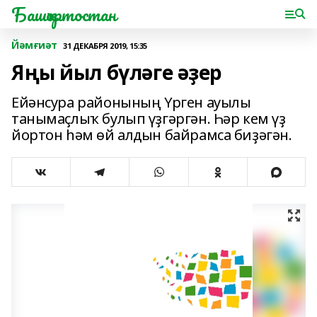
Башҡортостан
Йәмғиәт
31 ДЕКАБРЯ 2019, 15:35
Яңы йыл бүләге әҙер
Ейәнсура районының Үрген ауылы
танымаҫлыҡ булып үҙгәргән. Һәр кем үҙ
йортон һәм өй алдын байрамса биҙәгән.