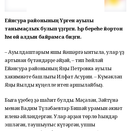
Ейәнсура районының Үрген ауылы
танымаҫлыҡ булып үҙгәргән. Һәр береһе йортон
һәм өй алдын байрамса биҙәгән.
– Ауылдаштарым яҡшы йәшәргә ынтыла, улар үҙ
артынан бүтәндәрҙе әйҙәй, – тип һөйләй
Ейәнсура районының Яңы Петровка ауылы
хакимиәте башлығы Илфат Аҡсурин. – Күмәкләп
Яңы йылды күңелле итеп ҡаршылайбыҙ.
Быға үҙебеҙ ҙә шаһит булдыҡ. Мәҫәлән, Зәйтүнә
менән Вадим Түләбаевтар Бишәй урамын әкиәт
иленә әйләндергән. Улар ҡарҙан төрлө һындар
эшләгән, таушыуғыс күтәргән, ҡупшы