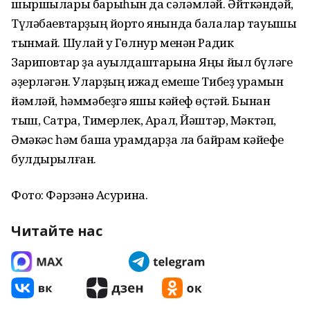
шыршылары барыһын да сәләмләй. Әйткәндәй,
Түләбаевтарҙың йорто янында балалар тауышы
тынмай. Шулай уҡ Гөлнур менән Радик
Зариповтар ҙа ауылдаштарына Яңы йыл бүләге
әҙерләгән. Уларҙың ижад емеше Тибеҙ урамын
йәмләй, һәммәбеҙгә яҡшы кәйеф өҫтәй. Бынан
тыш, Сатра, Тимерлек, Арал, Йәштәр, Мәктәп,
Әмәкәс һәм башҡа урамдарҙа ла байрам кәйефе
булдырылған.
Фото: Фәрзәнә Аҡсурина.
Читайте нас