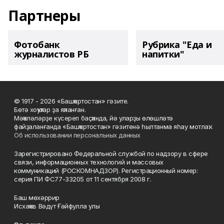
Партнеры
Фотобанк
Рубрика "Еда и
журналистов РБ
напитки"
© 1917 - 2026 «Башҡортостан» гәзите.
Бөтә хоҡуҡтар ҙа яҡланған.
Мәҡәләләрҙе күсереп баҫҡанда, йә уларҙы өлөшләтә
файҙаланғанда «Башҡортостан» гәзитенә һылтанма яһау мотлаҡ.
Об использовании персональных данных
Зарегистрировано Федеральной службой по надзору в сфере
связи, информационных технологий и массовых
коммуникаций (РОСКОМНАДЗОР). Регистрационный номер:
серия ПИ ФС77-33205 от 11 сентября 2008 г.
Баш мөхәррир
Исхаҡов Вәдүт Ғәйфулла улы