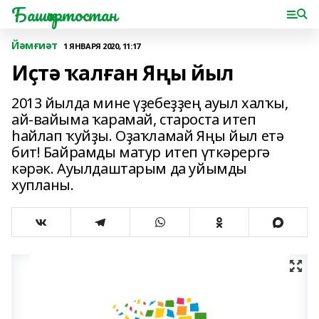
Башҡортостан
Йәмғиәт
1 ЯНВАРЯ 2020, 11:17
Иҫтә ҡалған Яңы йыл
2013 йылда мине үҙебеҙҙең ауыл халҡы,
ай-вайыма ҡарамай, староста итеп
һайлап ҡуйҙы. Оҙаҡламай Яңы йыл етә
бит! Байрамды матур итеп үткәрергә
кәрәк. Ауылдаштарым да уйымды
хупланы.