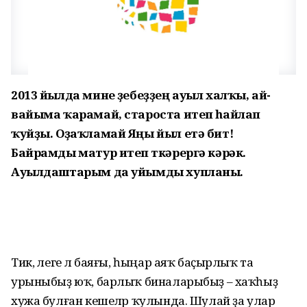
2013 йылда мине үҙебеҙҙең ауыл халҡы, ай-
вайыма ҡарамай, староста итеп һайлап
ҡуйҙы. Оҙаҡламай Яңы йыл етә бит!
Байрамды матур итеп үткәрергә кәрәк.
Ауылдаштарым да уйымды хупланы.
Тик, әлеге лә баяғы, һыңар аяҡ баҫырлыҡ та
урыныбыҙ юҡ, барлыҡ биналарыбыҙ – хаҡһыҙ
хужа булған кешеләр ҡулында. Шулай ҙа улар