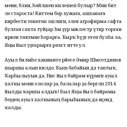
менән, бәлки, һөйләшеп килешеп булыр? Мин бит
әле староста! Киттем бер хужаға, ашханаға
кирбестән төкөтөп эшләнгән, элек агрофирма сафта
булған саҡта туйҙар һәм ҙур мәжлестәр үткәрә торған
иркен төкәтмәне һорарға. Ҡырҡ һүҙгә етеп булһа ла,
Яңы йыл уҙғарырға рөхсәт итте ул.
Ауыл биләмәһе хакимиәте рәйесе Әмир Шәмсетдинов
шыршы алып килде, Ҡыш бабайын да таптыҡ,
Ҡарһылыуын да. Нисә йыл байрам күрмәгән ауыл
халҡы менән ололар ҙа, балалар ҙа бергәләп 2014
йылды ҡаршы алдыҡ! Был Яңы йыл байрамы
беҙҙең ауыл халҡының барыһының да иҫендә
ҡалды.