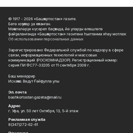
© 1917 - 2026 «Башҡортостан» гәзите.
Бөтә хоҡуҡтар ҙа яҡланған.
Мәҡәләләрҙе күсереп баҫҡанда, йә уларҙы өлөшләтә
файҙаланғанда «Башҡортостан» гәзитенә һылтанма яһау мотлаҡ.
Об использовании персональных данных
Зарегистрировано Федеральной службой по надзору в сфере
связи, информационных технологий и массовых
коммуникаций (РОСКОМНАДЗОР). Регистрационный номер:
серия ПИ ФС77-33205 от 11 сентября 2008 г.
Баш мөхәррир
Исхаҡов Вәдүт Ғәйфулла улы
Эл. почта
bashkortostan.gazeta@mail.ru
Адрес
г. Уфа, ул. 50 лет Октября, 13, 5-й этаж
Рекламная служба
8(347)272-62-61